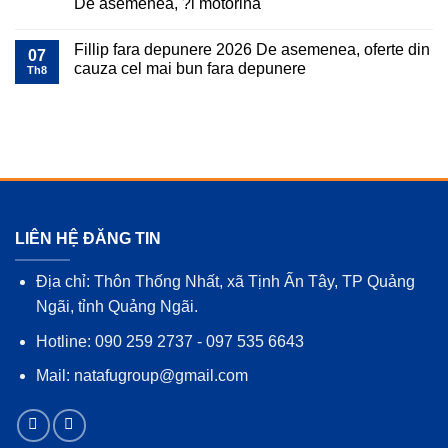
De asemenea, ?i motorina
Fillip fara depunere 2026 De asemenea, oferte din
07
cauza cel mai bun fara depunere
Th8
LIÊN HỆ ĐĂNG TIN
Địa chỉ: Thôn Thống Nhất, xã Tịnh Ấn Tây, TP Quảng
Ngãi, tỉnh Quảng Ngãi.
Hotline: 090 259 2737 - 097 535 6643
Mail: natafugroup@gmail.com