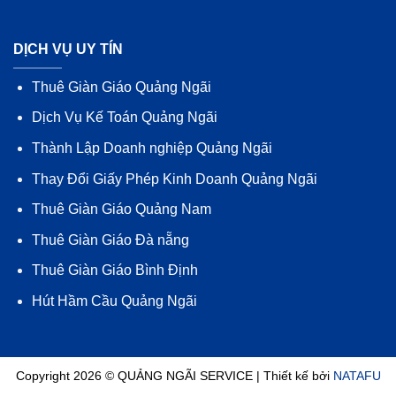
DỊCH VỤ UY TÍN
Thuê Giàn Giáo Quảng Ngãi
Dịch Vụ Kế Toán Quảng Ngãi
Thành Lập Doanh nghiệp Quảng Ngãi
Thay Đổi Giấy Phép Kinh Doanh Quảng Ngãi
Thuê Giàn Giáo Quảng Nam
Thuê Giàn Giáo Đà nẵng
Thuê Giàn Giáo Bình Định
Hút Hầm Cầu Quảng Ngãi
Copyright 2026 ©
QUẢNG NGÃI SERVICE
| Thiết kế bởi
NATAFU