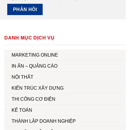
DANH MỤC DỊCH VỤ
MARKETING ONLINE
IN ẤN – QUẢNG CÁO
NỘI THẤT
KIẾN TRÚC XÂY DỰNG
THI CÔNG CƠ ĐIỆN
KẾ TOÁN
THÀNH LẬP DOANH NGHIỆP