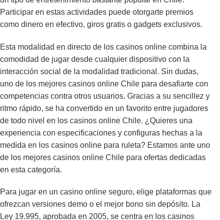
Participar en estas actividades puede otorgarte premios
como dinero en efectivo, giros gratis o gadgets exclusivos.
Esta modalidad en directo de los casinos online combina la
comodidad de jugar desde cualquier dispositivo con la
interacción social de la modalidad tradicional. Sin dudas,
uno de los mejores casinos online Chile para desafiarte con
competencias contra otros usuarios. Gracias a su sencillez y
ritmo rápido, se ha convertido en un favorito entre jugadores
de todo nivel en los casinos online Chile. ¿Quieres una
experiencia con especificaciones y configuras hechas a la
medida en los casinos online para ruleta? Estamos ante uno
de los mejores casinos online Chile para ofertas dedicadas
en esta categoría.
Para jugar en un casino online seguro, elige plataformas que
ofrezcan versiones demo o el mejor bono sin depósito. La
Ley 19.995, aprobada en 2005, se centra en los casinos