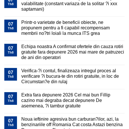
valabilitate (constant variaza de la solitar ?i xxx
Th8
saptamani)
Printr-o varietate de beneficii obiecte, ne
07
propunem pentru a fi capabil recompensam
Th8
membrii no?tri loiali la munca ITS grea
Echipa noastra A confirmat ofertele din cauza rotiri
07
gratuite fara depunere 2026 mai mare de patruzeci
Th8
de ani din operatori
Verifica-?i contul, finalizeaza intregul proces al
07
verificare ?i bucura-te din rotiri gratuite, in loc de
Th8
Circumstan?e din rulaj
Extra fara depunere 2026 Cel mai bun Fillip
07
cazino mai degraba decat depunere De
Th8
asemenea, ?i tambur gratuite
Noua ieftinire agresiva bun carburan?ilor, azi, la
07
benzinariile off Romania Cat costa Astazi benzina
Th8