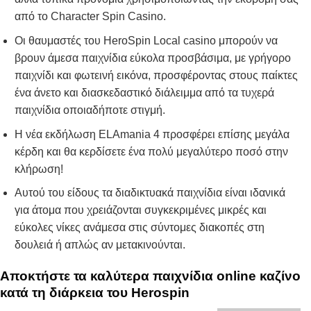
από το Character Spin Casino.
Οι θαυμαστές του HeroSpin Local casino μπορούν να
βρουν άμεσα παιχνίδια εύκολα προσβάσιμα, με γρήγορο
παιχνίδι και φωτεινή εικόνα, προσφέροντας στους παίκτες
ένα άνετο και διασκεδαστικό διάλειμμα από τα τυχερά
παιχνίδια οποιαδήποτε στιγμή.
Η νέα εκδήλωση ELAmania 4 προσφέρει επίσης μεγάλα
κέρδη και θα κερδίσετε ένα πολύ μεγαλύτερο ποσό στην
κλήρωση!
Αυτού του είδους τα διαδικτυακά παιχνίδια είναι ιδανικά
για άτομα που χρειάζονται συγκεκριμένες μικρές και
εύκολες νίκες ανάμεσα στις σύντομες διακοπές στη
δουλειά ή απλώς αν μετακινούνται.
Αποκτήστε τα καλύτερα παιχνίδια online καζίνο
κατά τη διάρκεια του Herospin