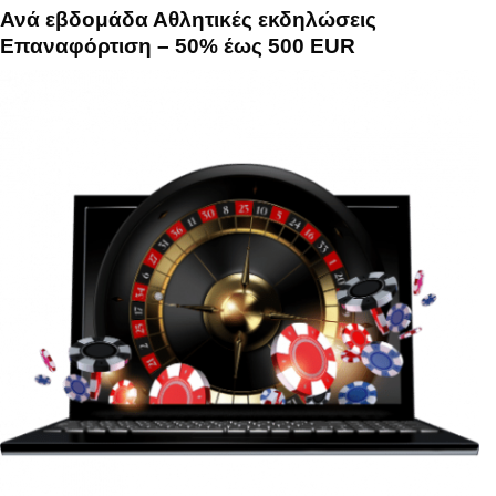
Ανά εβδομάδα Αθλητικές εκδηλώσεις
Επαναφόρτιση – 50% έως 500 EUR