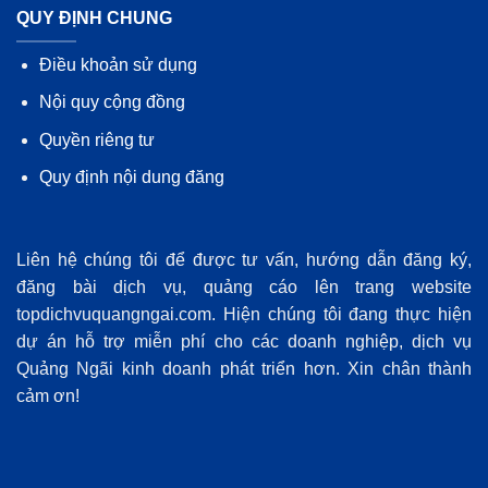
QUY ĐỊNH CHUNG
Điều khoản sử dụng
Nội quy cộng đồng
Quyền riêng tư
Quy định nội dung đăng
Liên hệ chúng tôi để được tư vấn, hướng dẫn đăng ký,
đăng bài dịch vụ, quảng cáo lên trang website
topdichvuquangngai.com
. Hiện chúng tôi đang thực hiện
dự án hỗ trợ miễn phí cho các doanh nghiệp, dịch vụ
Quảng Ngãi kinh doanh phát triển hơn. Xin chân thành
cảm ơn!