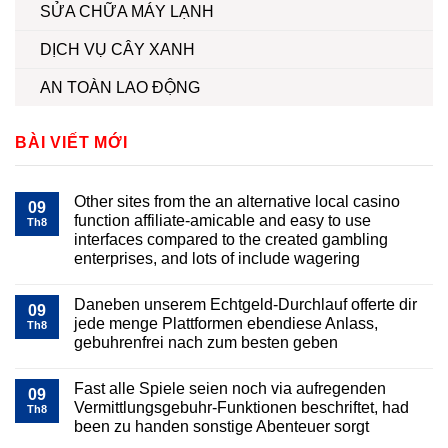
SỬA CHỮA MÁY LẠNH
DỊCH VỤ CÂY XANH
AN TOÀN LAO ĐỘNG
BÀI VIẾT MỚI
Other sites from the an alternative local casino
09
function affiliate-amicable and easy to use
Th8
interfaces compared to the created gambling
enterprises, and lots of include wagering
Daneben unserem Echtgeld-Durchlauf offerte dir
09
jede menge Plattformen ebendiese Anlass,
Th8
gebuhrenfrei nach zum besten geben
Fast alle Spiele seien noch via aufregenden
09
Vermittlungsgebuhr-Funktionen beschriftet, had
Th8
been zu handen sonstige Abenteuer sorgt