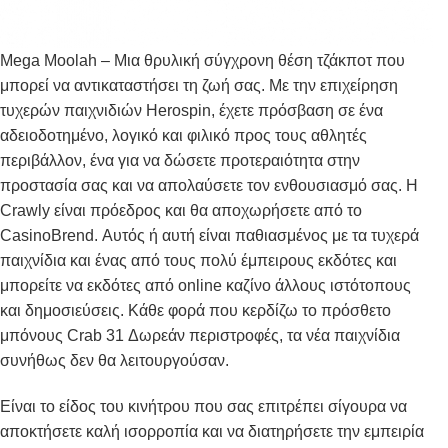
Mega Moolah – Μια θρυλική σύγχρονη θέση τζάκποτ που
μπορεί να αντικαταστήσει τη ζωή σας. Με την επιχείρηση
τυχερών παιχνιδιών Herospin, έχετε πρόσβαση σε ένα
αδειοδοτημένο, λογικό και φιλικό προς τους αθλητές
περιβάλλον, ένα για να δώσετε προτεραιότητα στην
προστασία σας και να απολαύσετε τον ενθουσιασμό σας. Η
Crawly είναι πρόεδρος και θα αποχωρήσετε από το
CasinoBrend. Αυτός ή αυτή είναι παθιασμένος με τα τυχερά
παιχνίδια και ένας από τους πολύ έμπειρους εκδότες και
μπορείτε να εκδότες από online καζίνο άλλους ιστότοπους
και δημοσιεύσεις. Κάθε φορά που κερδίζω το πρόσθετο
μπόνους Crab 31 Δωρεάν περιστροφές, τα νέα παιχνίδια
συνήθως δεν θα λειτουργούσαν.
Είναι το είδος του κινήτρου που σας επιτρέπει σίγουρα να
αποκτήσετε καλή ισορροπία και να διατηρήσετε την εμπειρία