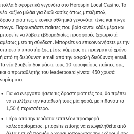
πολλά διαφορετικά γεγονότα στο Herospin Local Casino. Το
νέο καζίνο μιλάει για διαδικασίες όπως μπέιζμπολ,
δραστηριότητες, εικονικά αθλητικά γεγονότα, τένις και πινγκ
πονγκ. Παρουσιάστε παίκτες που βρίσκονται κάθε μέρα και
μπορείτε να λάβετε εβδομαδιαίες προσφορές ξεχωριστά
αμέσως μετά τη σύνδεση. Μπορείτε να επικοινωνήσετε με την
υπηρεσία υποστήριξης μέσω κάμερας σε πραγματικό χρόνο
ή από τη διεύθυνση email από την ασφαλή διεύθυνση email.
Τα νέα βραβεία δοκιμάστε τους 10 κορυφαίους παίκτες σας
και ο πρωταθλητής του leaderboard γίνεται 450 χρυσά
νομίσματα.
Για να ενεργοποιήσετε τις δραστηριότητές του, θα πρέπει
να επιλέξετε την κατάθεσή τους μία φορά, με πιθανότητα
1,50 ή περισσότερο.
Πέρα από την τεράστια επιπλέον προσφορά
καλωσορίσματος, μπορείτε επίσης να επωφεληθείτε από
άλλα τυπικά προνόμια χρησιμοποιώντας την εκδρομή σας