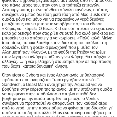
φαινόταν 2 χρόνια μεγαλύτερος με πολλές από τις μπούκλες
στο πάνω μέρος του, ήταν σαν μια τράπεζα επιταγών.
Λειτουργώντας με ένα σύνθετο σύνολο κανόνων, ο τύπος
συνέχισε να μεταδίδει τάση μετά τάση από Mod Busts στην
ομάδα, μόνο και μόνο για να παραμείνουν γερά δεμένες
μεταξύ τους και να μπορείτε να σβήσετε ό,τι του έδωσε.
«Κύριε, ναι, κύριε!» Ο Beast Kid είπε ότι πρέπει να έχετε έναν
καλό χαιρετισμό πριν σας ρίξει σε αυτό ένα καλό ρινόκερο και
μπορείτε να το σπάσετε για να χωρίσετε. «Πολύ καλά. Μείνε
ίσια πίσω, παρακολούθησε τον ιδιοκτήτη του σκύλου στη
δουλειά», είπε η φρέσκια μελαχρινή που μιμείται τον
Αλχημιστή των Φλογών, με το φρύδι της Ρέιβεν να τρέμει
στον λεγόμενο «Φύρερ». «Όταν γίνω Φύρερ, θα υπάρξουν
αλλαγές…» η νέα μελαχρινή σταμάτησε πριν σε περίπτωση
που δεχτεί κάποια δυναμική κίνηση.
Όταν είσαι ο Cyborg και ένας Ατλαντιανός με θαλασσινό
πρόσωπο που ονομάζεται Tram εργαζόταν στο νέο T-
Sandwich, ο Beast Man αναζήτησε την Aqualad για να
βοηθήσει στην εύρεση της τρίαινας, με την υπόλοιπη ομάδα
να περιμένει στην υποθαλάσσια σπηλιά επειδή δεν
βοήθησαν με την κατάσταση. Εν τω μεταξύ, ο Ventus
συνέχισε να προσπαθεί να απομονώσει τον καθαρό αέρα
από το νερό, με την προσπάθεια να φαίνεται πιο δύσκολη γι'
αυτόν από οτιδήποτε άλλο. Ήταν ένα πράγμα να σβήσει μια