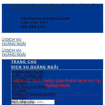
Skip
TRANG THÔNG TIN GIỚI THIỆU CÁC SẢN PHẨM,
to
DỊCH VỤ TẠI QUÃNG NGÃI
content
natafugroup@gmail.com
Làm việc 24/7
090 259 2737
TRANG CHỦ
DỊCH VỤ QUẢNG NGÃI
MARKETING ONLINE
IN ẤN – QUẢNG CÁO
THI CÔNG CƠ ĐIỆN
WEBSITE GIỚI THIỆU SẢN PHẨM DỊCH VỤ TẠI
NỘI THẤT
QUẢNG NGÃI
KIẾN TRÚC XÂY DỰNG
KẾ TOÁN
THÀNH LẬP DOANH NGHIỆP
TIẾT KIỆM CHI PHÍ MARKETING DÀNH CHO DOANH
GIA CÔNG
NGHIỆP
HÚT HẦM CẦU