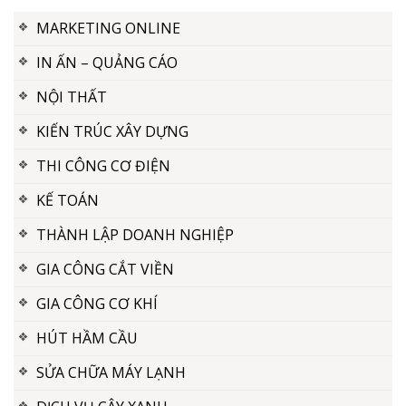
MARKETING ONLINE
IN ẤN – QUẢNG CÁO
NỘI THẤT
KIẾN TRÚC XÂY DỰNG
THI CÔNG CƠ ĐIỆN
KẾ TOÁN
THÀNH LẬP DOANH NGHIỆP
GIA CÔNG CẮT VIỀN
GIA CÔNG CƠ KHÍ
HÚT HẦM CẦU
SỬA CHỮA MÁY LẠNH