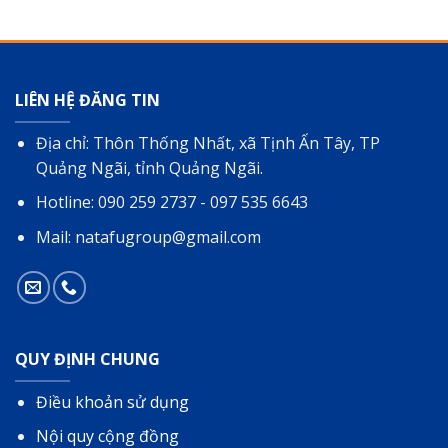
LIÊN HỆ ĐĂNG TIN
Địa chỉ: Thôn Thống Nhất, xã Tịnh Ấn Tây, TP
Quảng Ngãi, tỉnh Quảng Ngãi.
Hotline: 090 259 2737 - 097 535 6643
Mail: natafugroup@gmail.com
QUY ĐỊNH CHUNG
Điều khoản sử dụng
Nội quy cộng đồng