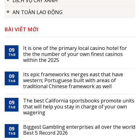
DỊCH VỤ CÂY XANH
AN TOÀN LAO ĐỘNG
BÀI VIẾT MỚI
It is one of the primary local casino hotel for
09
the the number of your own finest casinos
Th8
within the 2025
Its epic frameworks merges east that have
09
western; Portuguese built with areas of
Th8
traditional Chinese framework as well
The best California sportsbooks promote units
09
that will help you stay in charge of your own
Th8
wagering
Biggest Gambling enterprises all over the world
09
Best 5 Record 2026
Th8