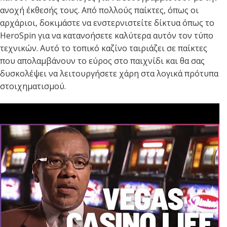
ανοχή έκθεσής τους. Από πολλούς παίκτες, όπως οι
αρχάριοι, δοκιμάστε να ενστερνιστείτε δίκτυα όπως το
HeroSpin για να κατανοήσετε καλύτερα αυτόν τον τύπο
τεχνικών. Αυτό το τοπικό καζίνο ταιριάζει σε παίκτες
που απολαμβάνουν το εύρος στο παιχνίδι και θα σας
δυσκολέψει να λειτουργήσετε χάρη στα λογικά πρότυπα
στοιχηματισμού.