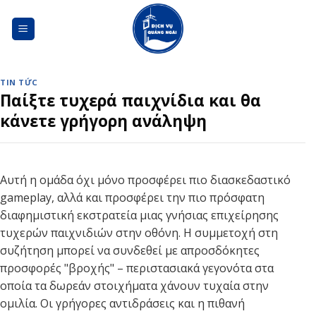
Skip
to
content
TIN TỨC
Παίξτε τυχερά παιχνίδια και θα
κάνετε γρήγορη ανάληψη
Αυτή η ομάδα όχι μόνο προσφέρει πιο διασκεδαστικό
gameplay, αλλά και προσφέρει την πιο πρόσφατη
διαφημιστική εκστρατεία μιας γνήσιας επιχείρησης
τυχερών παιχνιδιών στην οθόνη. Η συμμετοχή στη
συζήτηση μπορεί να συνδεθεί με απροσδόκητες
προσφορές "βροχής" – περιστασιακά γεγονότα στα
οποία τα δωρεάν στοιχήματα χάνουν τυχαία στην
ομιλία.
Οι γρήγορες αντιδράσεις και η πιθανή