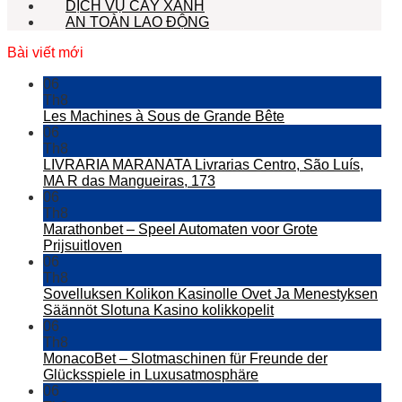
DỊCH VỤ CÂY XANH
AN TOÀN LAO ĐỘNG
Bài viết mới
06
Th8
Les Machines à Sous de Grande Bête
06
Th8
LIVRARIA MARANATA Livrarias Centro, São Luís,
MA R das Mangueiras, 173
06
Th8
Marathonbet – Speel Automaten voor Grote
Prijsuitloven
06
Th8
Sovelluksen Kolikon Kasinolle Ovet Ja Menestyksen
Säännöt Slotuna Kasino kolikkopelit
06
Th8
MonacoBet – Slotmaschinen für Freunde der
Glücksspiele in Luxusatmosphäre
06