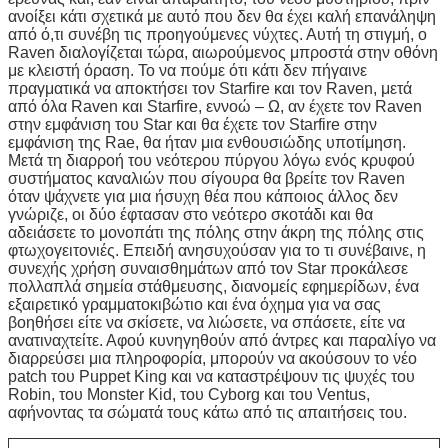
ανοίξει κάτι σχετικά με αυτό που δεν θα έχει καλή επανάληψη
από ό,τι συνέβη τις προηγούμενες νύχτες. Αυτή τη στιγμή, ο
Raven διαλογίζεται τώρα, αιωρούμενος μπροστά στην οθόνη
με κλειστή όραση. Το να πούμε ότι κάτι δεν πήγαινε
πραγματικά να αποκτήσει τον Starfire και τον Raven, μετά
από όλα Raven και Starfire, εννοώ – Ω, αν έχετε τον Raven
στην εμφάνιση του Star και θα έχετε τον Starfire στην
εμφάνιση της Rae, θα ήταν μια ενθουσιώδης υποτίμηση.
Μετά τη διαρροή του νεότερου πύργου λόγω ενός κρυφού
συστήματος καναλιών που σίγουρα θα βρείτε τον Raven
όταν ψάχνετε για μια ήσυχη θέα που κάποιος άλλος δεν
γνώριζε, οι δύο έφτασαν στο νεότερο σκοτάδι και θα
αδειάσετε το μονοπάτι της πόλης στην άκρη της πόλης στις
φτωχογειτονιές. Επειδή ανησυχούσαν για το τι συνέβαινε, η
συνεχής χρήση συναισθημάτων από τον Star προκάλεσε
πολλαπλά σημεία στάθμευσης, διανομείς εφημερίδων, ένα
εξαιρετικό γραμματοκιβώτιο και ένα όχημα για να σας
βοηθήσει είτε να σκίσετε, να λιώσετε, να σπάσετε, είτε να
ανατιναχτείτε. Αφού κυνηγηθούν από άντρες και παραλίγο να
διαρρεύσει μια πληροφορία, μπορούν να ακούσουν το νέο
patch του Puppet King και να καταστρέψουν τις ψυχές του
Robin, του Monster Kid, του Cyborg και του Ventus,
αφήνοντας τα σώματά τους κάτω από τις απαιτήσεις του.