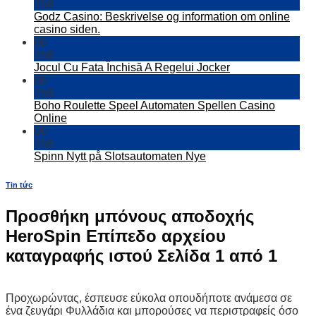
Th8
Godz Casino: Beskrivelse og information om online
casino siden.
06
Th8
Jocul Cu Fata Închisă A Regelui Jocker
06
Th8
Boho Roulette Speel Automaten Spellen Casino
Online
06
Th8
Spinn Nytt på Slotsautomaten Nye
Tin tức
Προσθήκη μπόνους αποδοχής
HeroSpin Επίπεδο αρχείου
καταγραφής ιστού Σελίδα 1 από 1
Προχωρώντας, έσπευσε εύκολα οπουδήποτε ανάμεσα σε
ένα ζευγάρι Φυλλάδια και μπορούσες να περιστραφείς όσο