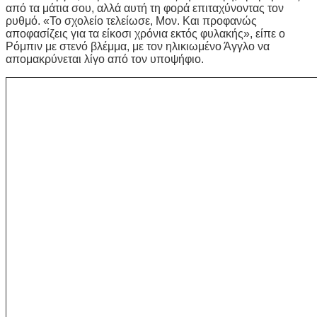
από τα μάτια σου, αλλά αυτή τη φορά επιταχύνοντας τον
ρυθμό. «Το σχολείο τελείωσε, Μον. Και προφανώς
αποφασίζεις για τα είκοσι χρόνια εκτός φυλακής», είπε ο
Ρόμπιν με στενό βλέμμα, με τον ηλικιωμένο Άγγλο να
απομακρύνεται λίγο από τον υποψήφιο.