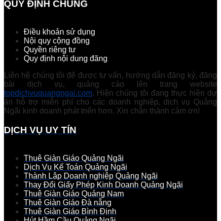
QUY ĐỊNH CHUNG
Điều khoản sử dụng
Nội quy cộng đồng
Quyền riêng tư
Quy định nội dung đăng
Liên hệ chúng tôi để được tư vấn, hướng dẫn đăng ký, đăng
bài dịch vụ, quảng cáo lên trang website
topdichvuquangngai.com
. Hiện chúng tôi đang thực hiện dự
án hỗ trợ miễn phí cho các doanh nghiệp, dịch vụ Quảng
Ngãi kinh doanh phát triển hơn. Xin chân thành cảm ơn!
DỊCH VỤ UY TÍN
Thuê Giàn Giáo Quảng Ngãi
Dịch Vụ Kế Toán Quảng Ngãi
Thành Lập Doanh nghiệp Quảng Ngãi
Thay Đổi Giấy Phép Kinh Doanh Quảng Ngãi
Thuê Giàn Giáo Quảng Nam
Thuê Giàn Giáo Đà nẵng
Thuê Giàn Giáo Bình Định
Hút Hầm Cầu Quảng Ngãi