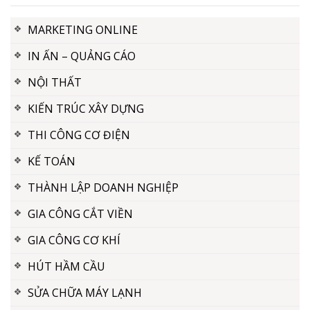
MARKETING ONLINE
IN ẤN – QUẢNG CÁO
NỘI THẤT
KIẾN TRÚC XÂY DỰNG
THI CÔNG CƠ ĐIỆN
KẾ TOÁN
THÀNH LẬP DOANH NGHIỆP
GIA CÔNG CẮT VIỀN
GIA CÔNG CƠ KHÍ
HÚT HẦM CẦU
SỬA CHỮA MÁY LẠNH