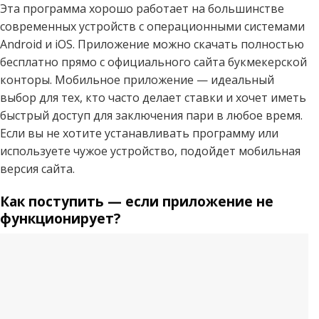
Эта программа хорошо работает на большинстве
современных устройств с операционными системами
Android и iOS. Приложение можно скачать полностью
бесплатно прямо с официального сайта букмекерской
конторы. Мобильное приложение — идеальный
выбор для тех, кто часто делает ставки и хочет иметь
быстрый доступ для заключения пари в любое время.
Если вы не хотите устанавливать программу или
используете чужое устройство, подойдет мобильная
версия сайта.
Как поступить — если приложение не
функционирует?