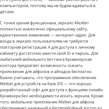
компьютером, поэтому мы не будем вдаваться в
детали.
С точки зрения функционала, зеркало Мелбет
полностью аналогично официальному сайту,
единственное изменение — интернет-адрес. Для
входа в зеркало пользователям не требуется
повторная регистрация. А для доступа к личному
кабинету достаточно ввести свой ID и пароль. Для
любителей мобильного беттинга букмекерская
контора предлагает возможность скачать
приложение для айфонов и айпадов бесплатно.
Важно учитывать, что программное обеспечение
Melbet для устройств на базе iOS — это хорошо
разработанный софт для доступа к функциям онлайн
букмекера без необходимости искать зеркала. Кроме
того, мобильное приложение Melbet для айфона
обеспечивает надежный и бесперебойный доступ ко