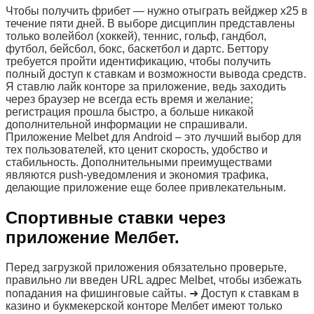
Чтобы получить фрибет — нужно отыграть вейджер x25 в
течение пяти дней. В выборе дисциплин представлены
только волейбол (хоккей), теннис, гольф, гандбол,
футбол, бейсбол, бокс, баскетбол и дартс. Беттору
требуется пройти идентификацию, чтобы получить
полный доступ к ставкам и возможности вывода средств.
Я ставлю лайк конторе за приложение, ведь заходить
через браузер не всегда есть время и желание;
регистрация прошла быстро, а больше никакой
дополнительной информации не спрашивали.
Приложение Melbet для Android – это лучший выбор для
тех пользователей, кто ценит скорость, удобство и
стабильность. Дополнительными преимуществами
являются push-уведомления и экономия трафика,
делающие приложение еще более привлекательным.
Спортивные ставки через
приложение Мелбет.
Перед загрузкой приложения обязательно проверьте,
правильно ли введен URL адрес Melbet, чтобы избежать
попадания на фишинговые сайты. ➜ Доступ к ставкам в
казино и букмекерской конторе Мелбет имеют только