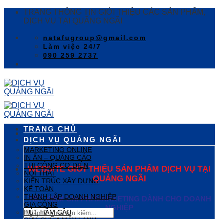
Skip
TRANG THÔNG TIN GIỚI THIỆU CÁC SẢN PHẨM,
to
DỊCH VỤ TẠI QUÃNG NGÃI
content
natafugroup@gmail.com
Làm việc 24/7
090 259 2737
TRANG CHỦ
DỊCH VỤ QUẢNG NGÃI
MARKETING ONLINE
IN ẤN – QUẢNG CÁO
THI CÔNG CƠ ĐIỆN
WEBSITE GIỚI THIỆU SẢN PHẨM DỊCH VỤ TẠI
NỘI THẤT
QUẢNG NGÃI
KIẾN TRÚC XÂY DỰNG
KẾ TOÁN
THÀNH LẬP DOANH NGHIỆP
TIẾT KIỆM CHI PHÍ MARKETING DÀNH CHO DOANH
GIA CÔNG
NGHIỆP
HÚT HẦM CẦU