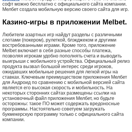
софт можно бесплатно с официального сайта компании.
Мелбет создала мобильную версию своего сайта для игр.
Казино-игры в приложении Melbet.
Любители азартных игр найдут разделы с различными
слотами (покером), рулеткой, блэкджеком и другими
востребованными играми. Кроме того, приложение
Melbet включает в себя разные способы платежа,
позволяя игрокам удобно пополнять счета и выводить
выигрыши с мобильного устройства. Официальный релиз
продукта вызвал большой интерес среди игроков,
ожидавших мобильные решения для легкой игры на
ставках. Ключевым преимуществом приложения Мелбет
для Андроид по сравнению с мобильной версией сайта
является его высокая скорость и мобильность. На
некоторых сторонних сайтах размещены ссылки на
установочный файл приложения Мелбет, но будьте
осторожны: такое ПО может содержать вредоносные
программы. Настоятельно советуем загружать
букмекерскую программу только с официального сайта
компании.