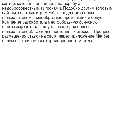
контор, которая направлена на борьбу с
недобросовестными игроками. Подобно другим топовым
сайтам азартных игр, Мелбет предлагает своим
пользователям разнообразные промоакции и бонусы.
Компания разработала многообразную бонусную
программу (которая актуальна как для новых
пользователей), так и для постоянных игроков. Процесс
размещения ставок на спорт через приложение Мелбет
ничем не отличается от традиционного метода.