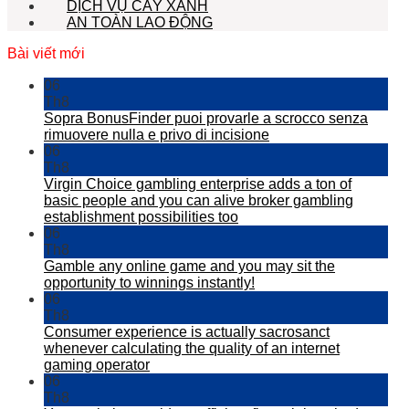
DỊCH VỤ CÂY XANH
AN TOÀN LAO ĐỘNG
Bài viết mới
06
Th8
Sopra BonusFinder puoi provarle a scrocco senza
rimuovere nulla e privo di incisione
06
Th8
Virgin Choice gambling enterprise adds a ton of
basic people and you can alive broker gambling
establishment possibilities too
06
Th8
Gamble any online game and you may sit the
opportunity to winnings instantly!
06
Th8
Consumer experience is actually sacrosanct
whenever calculating the quality of an internet
gaming operator
06
Th8