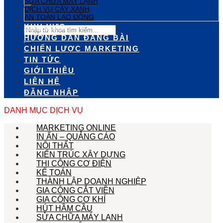
SỬA CHỮA MÁY LẠNH
DỊCH VỤ CÂY XANH
AN TOÀN LAO ĐỘNG
KHU VỰC
HƯỚNG DẪN ĐĂNG BÀI
CHIẾN LƯỢC MARKETING
TIN TỨC
GIỚI THIỆU
LIÊN HỆ
ĐĂNG NHẬP
DANH MỤC DỊCH VỤ
MARKETING ONLINE
IN ẤN – QUẢNG CÁO
NỘI THẤT
KIẾN TRÚC XÂY DỰNG
THI CÔNG CƠ ĐIỆN
KẾ TOÁN
THÀNH LẬP DOANH NGHIỆP
GIA CÔNG CẮT VIỀN
GIA CÔNG CƠ KHÍ
HÚT HẦM CẦU
SỬA CHỮA MÁY LẠNH