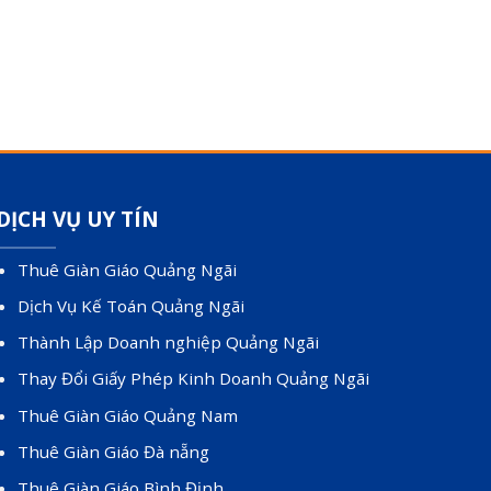
DỊCH VỤ UY TÍN
Thuê Giàn Giáo Quảng Ngãi
Dịch Vụ Kế Toán Quảng Ngãi
Thành Lập Doanh nghiệp Quảng Ngãi
Thay Đổi Giấy Phép Kinh Doanh Quảng Ngãi
Thuê Giàn Giáo Quảng Nam
Thuê Giàn Giáo Đà nẵng
Thuê Giàn Giáo Bình Định