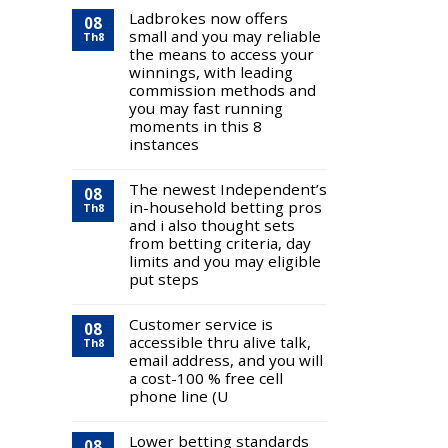
Ladbrokes now offers
08
small and you may reliable
Th8
the means to access your
winnings, with leading
commission methods and
you may fast running
moments in this 8
instances
The newest Independent’s
08
in-household betting pros
Th8
and i also thought sets
from betting criteria, day
limits and you may eligible
put steps
Customer service is
08
accessible thru alive talk,
Th8
email address, and you will
a cost-100 % free cell
phone line (U
Lower betting standards
08