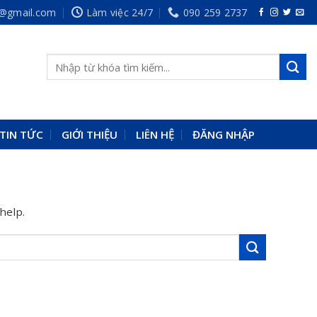
p@gmail.com
Làm việc 24/7
090 259 2737
TIN TỨC
GIỚI THIỆU
LIÊN HỆ
ĐĂNG NHẬP
help.