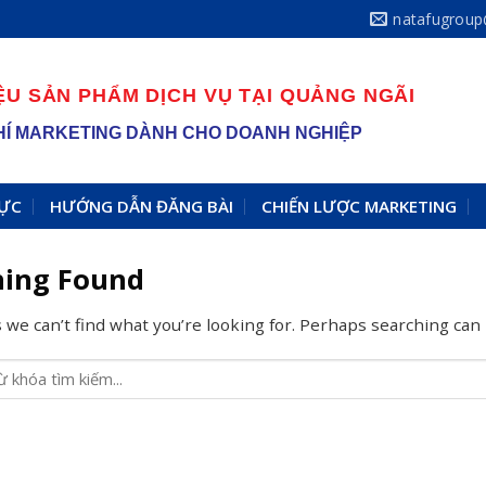
natafugrou
ỆU SẢN PHẨM DỊCH VỤ TẠI QUẢNG NGÃI
 PHÍ MARKETING DÀNH CHO DOANH NGHIỆP
VỰC
HƯỚNG DẪN ĐĂNG BÀI
CHIẾN LƯỢC MARKETING
ing Found
 we can’t find what you’re looking for. Perhaps searching can 