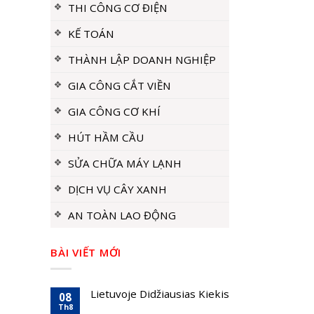
THI CÔNG CƠ ĐIỆN
KẾ TOÁN
THÀNH LẬP DOANH NGHIỆP
GIA CÔNG CẮT VIỀN
GIA CÔNG CƠ KHÍ
HÚT HẦM CẦU
SỬA CHỮA MÁY LẠNH
DỊCH VỤ CÂY XANH
AN TOÀN LAO ĐỘNG
BÀI VIẾT MỚI
Lietuvoje Didžiausias Kiekis
08
Th8