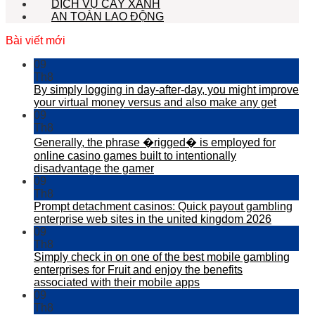
DỊCH VỤ CÂY XANH
AN TOÀN LAO ĐỘNG
Bài viết mới
09
Th8
By simply logging in day-after-day, you might improve
your virtual money versus and also make any get
09
Th8
Generally, the phrase �rigged� is employed for
online casino games built to intentionally
disadvantage the gamer
09
Th8
Prompt detachment casinos: Quick payout gambling
enterprise web sites in the united kingdom 2026
09
Th8
Simply check in on one of the best mobile gambling
enterprises for Fruit and enjoy the benefits
associated with their mobile apps
09
Th8