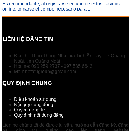
Es recomendable, al registrarse en uno de estos casinos
online, tomarse el tiempo necesario para...
LIÊN HỆ ĐĂNG TIN
Địa chỉ: Thôn Thống Nhất, xã Tịnh Ấn Tây, TP Quảng
Ngãi, tỉnh Quảng Ngãi.
Hotline: 090 259 2737 - 097 535 6643
Mail: natafugroup@gmail.com
QUY ĐỊNH CHUNG
Điều khoản sử dụng
Nội quy cộng đồng
Quyền riêng tư
Quy định nội dung đăng
Liên hệ chúng tôi để được tư vấn, hướng dẫn đăng ký, đăng
bài dịch vụ, quảng cáo lên trang website