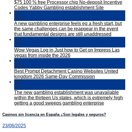
$75 100 % free Processor chip No-deposit Incentive
Codes Yabby Gambling establishment Site
09
Th8
A new gambling enterprise feels eg a fresh start, but
the same challenges can be reappear in the event
that fundamental designs are still unaddressed
09
Th8
Wow Vegas Log in Just how to Get on Impress Las
vegas from inside the 2026
09
Th8
Best Prompt Detachment Casino Websites United
kingdom 2026 Same-Day Commission
09
Th8
The new gambling establishment was unavailable
within the thirteen Us states, which is extremely high
getting a good sweeps gambling enterprise
Casinos sin licencia en España ¿Son legales y seguros?
23/06/2025