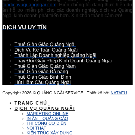
topdichvuquangngai.com
. Hiện chúng tôi đang thực hiện dự
án hỗ trợ miễn phí cho các doanh nghiệp, dịch vụ Quảng
Ngãi kinh doanh phát triển hơn. Xin chân thành cảm ơn!
DỊCH VỤ UY TÍN
Thuê Giàn Giáo Quảng Ngãi
Dịch Vụ Kế Toán Quảng Ngãi
Thành Lập Doanh nghiệp Quảng Ngãi
Thay Đổi Giấy Phép Kinh Doanh Quảng Ngãi
Thuê Giàn Giáo Quảng Nam
Thuê Giàn Giáo Đà nẵng
Thuê Giàn Giáo Bình Định
Hút Hầm Cầu Quảng Ngãi
Copyright 2026 ©
QUẢNG NGÃI SERVICE
| Thiết kế bởi
NATAFU
TRANG CHỦ
DỊCH VỤ QUẢNG NGÃI
MARKETING ONLINE
IN ẤN – QUẢNG CÁO
THI CÔNG CƠ ĐIỆN
NỘI THẤT
KIẾN TRÚC XÂY DỰNG