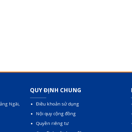
QUY ĐỊNH CHUNG
ảng Ngãi,
Điều khoản sử dụng
Nội quy cộng đồng
Quyền riêng tư