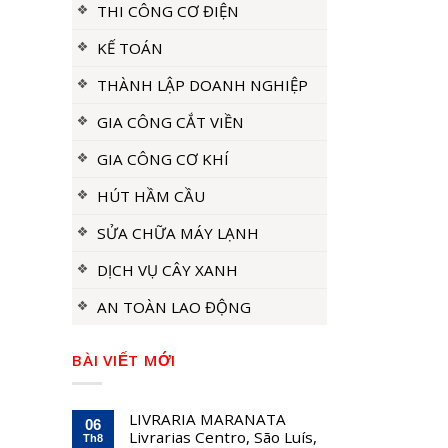
THI CÔNG CƠ ĐIỆN
KẾ TOÁN
THÀNH LẬP DOANH NGHIỆP
GIA CÔNG CẮT VIỀN
GIA CÔNG CƠ KHÍ
HÚT HẦM CẦU
SỬA CHỮA MÁY LẠNH
DỊCH VỤ CÂY XANH
AN TOÀN LAO ĐỘNG
BÀI VIẾT MỚI
LIVRARIA MARANATA
06
Livrarias Centro, São Luís,
Th8