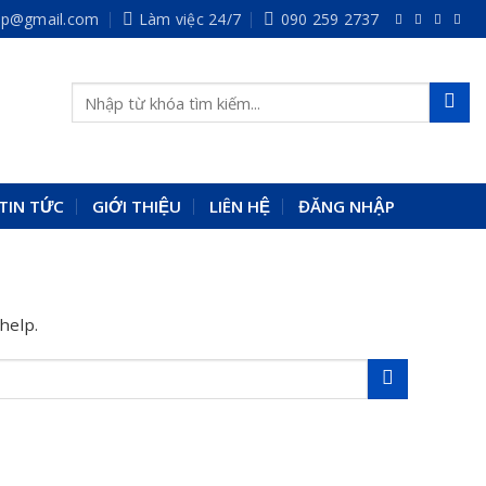
up@gmail.com
Làm việc 24/7
090 259 2737
TIN TỨC
GIỚI THIỆU
LIÊN HỆ
ĐĂNG NHẬP
help.