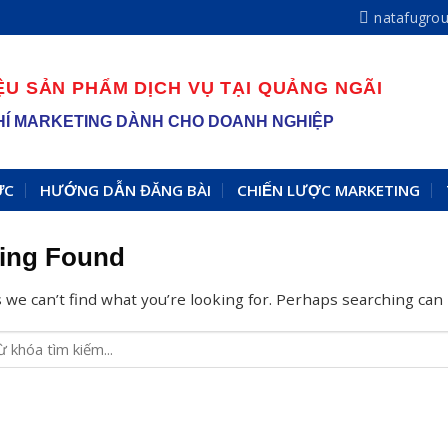
natafugro
ỆU SẢN PHẨM DỊCH VỤ TẠI QUẢNG NGÃI
 PHÍ MARKETING DÀNH CHO DOANH NGHIỆP
ỰC
HƯỚNG DẪN ĐĂNG BÀI
CHIẾN LƯỢC MARKETING
ing Found
 we can’t find what you’re looking for. Perhaps searching can 