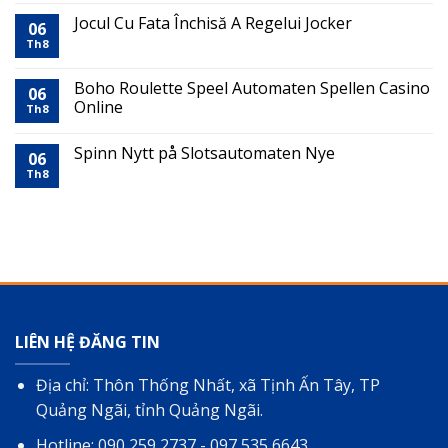
Jocul Cu Fata Închisă A Regelui Jocker
06
Th8
Boho Roulette Speel Automaten Spellen Casino
06
Online
Th8
Spinn Nytt på Slotsautomaten Nye
06
Th8
LIÊN HỆ ĐĂNG TIN
Địa chỉ: Thôn Thống Nhất, xã Tịnh Ấn Tây, TP
Quảng Ngãi, tỉnh Quảng Ngãi.
Hotline: 090 259 2737 - 097 535 6643