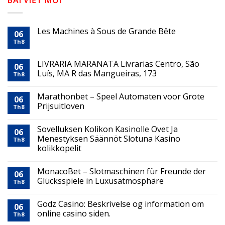
BÀI VIẾT MỚI
Les Machines à Sous de Grande Bête
06
Th8
LIVRARIA MARANATA Livrarias Centro, São
06
Luís, MA R das Mangueiras, 173
Th8
Marathonbet – Speel Automaten voor Grote
06
Prijsuitloven
Th8
Sovelluksen Kolikon Kasinolle Ovet Ja
06
Menestyksen Säännöt Slotuna Kasino
Th8
kolikkopelit
MonacoBet – Slotmaschinen für Freunde der
06
Glücksspiele in Luxusatmosphäre
Th8
Godz Casino: Beskrivelse og information om
06
online casino siden.
Th8