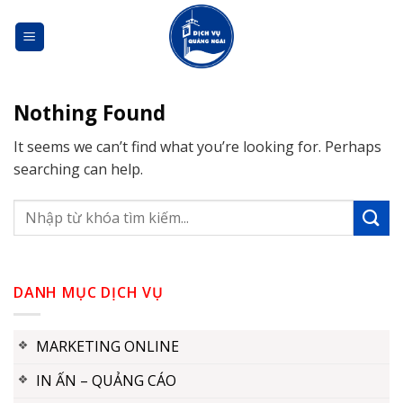
Skip
to
content
Nothing Found
It seems we can’t find what you’re looking for. Perhaps
searching can help.
DANH MỤC DỊCH VỤ
MARKETING ONLINE
IN ẤN – QUẢNG CÁO