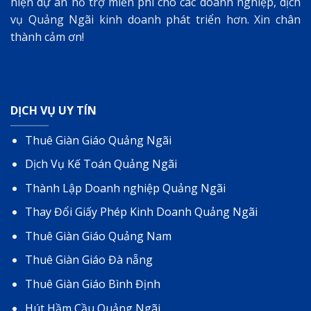
hiện dự án hỗ trợ miễn phí cho các doanh nghiệp, dịch
vụ Quảng Ngãi kinh doanh phát triển hơn. Xin chân
thành cảm ơn!
DỊCH VỤ UY TÍN
Thuê Giàn Giáo Quảng Ngãi
Dịch Vụ Kế Toán Quảng Ngãi
Thành Lập Doanh nghiệp Quảng Ngãi
Thay Đổi Giấy Phép Kinh Doanh Quảng Ngãi
Thuê Giàn Giáo Quảng Nam
Thuê Giàn Giáo Đà nẵng
Thuê Giàn Giáo Bình Định
Hút Hầm Cầu Quảng Ngãi