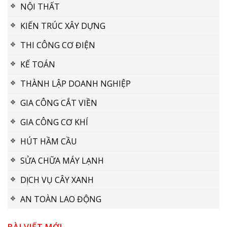
NỘI THẤT
KIẾN TRÚC XÂY DỰNG
THI CÔNG CƠ ĐIỆN
KẾ TOÁN
THÀNH LẬP DOANH NGHIỆP
GIA CÔNG CẮT VIỀN
GIA CÔNG CƠ KHÍ
HÚT HẦM CẦU
SỬA CHỮA MÁY LẠNH
DỊCH VỤ CÂY XANH
AN TOÀN LAO ĐỘNG