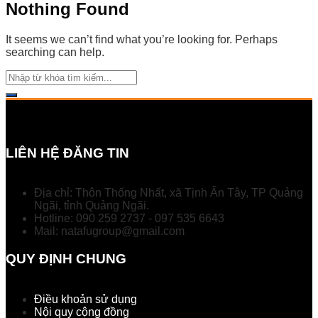
Nothing Found
It seems we can’t find what you’re looking for. Perhaps
searching can help.
LIÊN HỆ ĐĂNG TIN
Địa chỉ: Thôn Thống Nhất, xã Tịnh Ấn Tây, TP Quảng
Ngãi, tỉnh Quảng Ngãi.
Hotline: 090 259 2737 - 097 535 6643
Mail: natafugroup@gmail.com
QUY ĐỊNH CHUNG
Điều khoản sử dụng
Nội quy cộng đồng