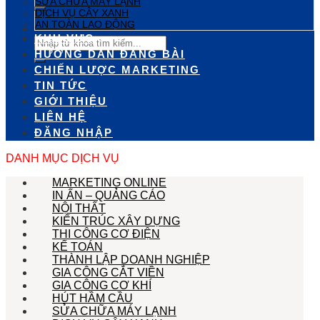
SỬA CHỮA MÁY LẠNH
DỊCH VỤ CÂY XANH
AN TOÀN LAO ĐỘNG
KHU VỰC
HƯỚNG DẪN ĐĂNG BÀI
CHIẾN LƯỢC MARKETING
TIN TỨC
GIỚI THIỆU
LIÊN HỆ
ĐĂNG NHẬP
DANH MỤC DỊCH VỤ
MARKETING ONLINE
IN ẤN – QUẢNG CÁO
NỘI THẤT
KIẾN TRÚC XÂY DỰNG
THI CÔNG CƠ ĐIỆN
KẾ TOÁN
THÀNH LẬP DOANH NGHIỆP
GIA CÔNG CẮT VIỀN
GIA CÔNG CƠ KHÍ
HÚT HẦM CẦU
SỬA CHỮA MÁY LẠNH