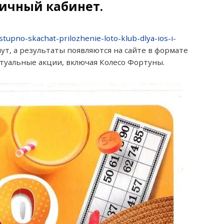
личный кабинет.
tupno-skachat-prilozhenie-loto-klub-dlya-ios-i-
т, а результаты появляются на сайте в формате
ктуальные акции, включая Колесо Фортуны.