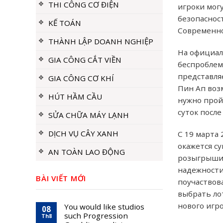
THI CÔNG CƠ ĐIỆN
игроки мог
безопасност
KẾ TOÁN
Современно
THÀNH LẬP DOANH NGHIỆP
На официаль
GIA CÔNG CẮT VIỀN
беспроблем
представля
GIA CÔNG CƠ KHÍ
Пин Ап воз
HÚT HẦM CẦU
нужно пройт
суток после
SỬA CHỮA MÁY LẠNH
DỊCH VỤ CÂY XANH
С 19 марта
окажется с
AN TOÀN LAO ĐỘNG
розыгрыши,
надежности
BÀI VIẾT MỚI
поучаствов
выбрать ло
нового игро
You would like studios
08
such Progression
Th8