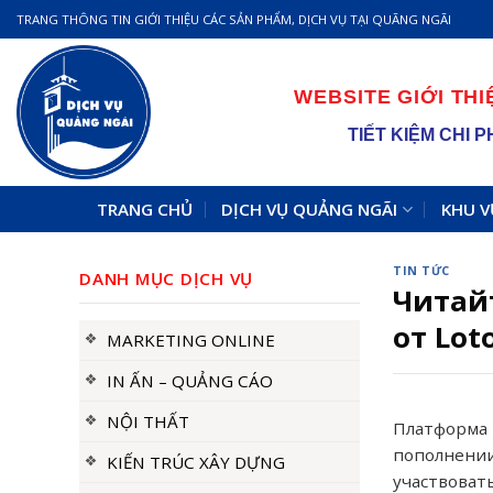
Skip
TRANG THÔNG TIN GIỚI THIỆU CÁC SẢN PHẨM, DỊCH VỤ TẠI QUÃNG NGÃI
to
content
WEBSITE GIỚI THI
TIẾT KIỆM CHI
TRANG CHỦ
DỊCH VỤ QUẢNG NGÃI
KHU 
TIN TỨC
DANH MỤC DỊCH VỤ
Читай
от Loto
MARKETING ONLINE
IN ẤN – QUẢNG CÁO
NỘI THẤT
Платформа 
пополнении
KIẾN TRÚC XÂY DỰNG
участвовать