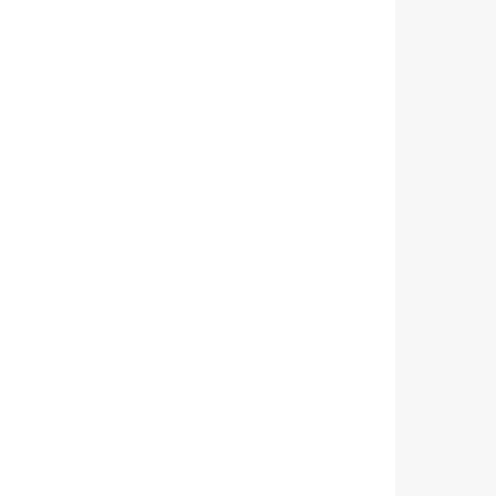
возможнос
призы кажд
вывода сре
в раздел “В
выберите у
получения.
забота — э
безопаснос
На странице
представле
необходим
для успешно
наших лоте
Регистраци
официально
занимает в
минут; вход
осуществля