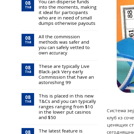
You can disperse funds
08
into the moments, making
Th8
it ideal for participants
who are in need of small
dumps otherwise payouts
All the commission
08
methods was safer and
Th8
you can safely vetted to
own accuracy
These are typically Live
08
Black-jack Very early
Th8
Commission that have an
astonishing 99
This is placed in this new
08
T&Cs and you can typically
Th8
ranges ranging from $10
Система зе
in the lower put casinos
and $50
клуб кз соч
ценящих ст
The latest feature is
сегодняшни
08