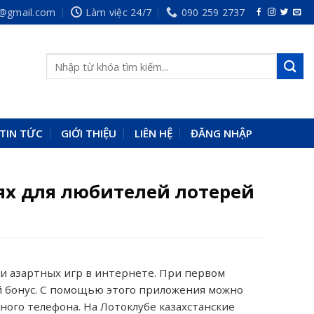
p@gmail.com
Làm việc 24/7
090 259 2737
TIN TỨC
GIỚI THIỆU
LIÊN HỆ
ĐĂNG NHẬP
ях для любителей лотерей
и азартных игр в интернете. При первом
 бонус. С помощью этого приложения можно
ьного телефона. На Лотоклубе казахстанские