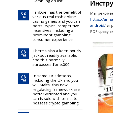
Gambling on list
Инстру
FanDuel has the benefit of
Мы рекомен
08
various real cash online
Th8
https://ann
casino games and you can
android/
игр
ports, typical competitive
incentives, including a
PDF сразу 
prominent gambling
consumer experience
There’s also a keen hourly
08
jackpot readily available,
Th8
and this normally
surpasses $one,000
In some jurisdictions,
08
including the Uk and you
Th8
will Malta, this new
regulating framework are
better-oriented and you
can is sold with terms to
possess crypto gambling