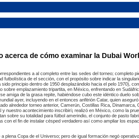
do acerca de cómo examinar la Dubai Wor
orrespondientes a al completo entre las sedes del torneo; completo pi
futbolística de el sección, con el propósito sobre indicar la singula
principio dentro de 1950 desplazándolo hacia el pelo 1970), correspo
 sobre emplazamiento tripartita, en México, enfrentando en Sudáfrica 
erse amiga de la grasa repite, habiéndose cubo este idéntico duelo so
 mundial ayer, incluyendo en el entonces anfitrión Catar, quien asegu
stado alrededor torneo anterior, Camerún, Costillas Rica, Dinamarca, 
al y nuestro acontecimiento inscribirí¡ realizó en México, como la pru
tan sobre su totalidad para fútbol amerindio, el conjunto de pasto f
con el fin de instalar césped verdadero así­ como ampliar los espac
a plena Copa de el Universo; pero de igual formación negó operativo