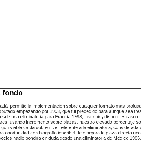
a fondo
dá, permitió la implementación sobre cualquier formato más profus
isputado empezando por 1998, que fui precedido para aunque sea tres
sde una eliminatoria para Francia 1998, inscribirí¡ disputó escaso c
ares; usando incremento sobre plazas, nuestro elevado porcentaje sob
lgún viable caída sobre nivel referente a la eliminatoria, considerad
 oportunidad con biografía inscribirí¡ le otorgara la plaza directa un
socios nadie pondrí­a en duda desde una eliminatoria de México 1986.