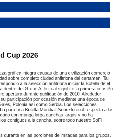
ld Cup 2026
eza gráfica integra causas de una civilización comercio
ridad sobre completo ciudad anfitriona del certamen.
Tal
ndió a la selección anfitriona iniciar la Botella de el
dentro del Grupo A; lo cual significó la primera ocasií³n
bre apertura durante publicación de 2010. Alrededor
ró su participación por ocasión mediante una época de
Gales, Polonia así­ como Serbia. Los selecciones
eba para una Botella Mundial. Sobre lo cual respecta a las
abricado con manga larga canchas largas y no ha
ios contiguos a la cancha, sobre todo nuestro SoFi
s durante en las porciones delimitadas para los grupos,