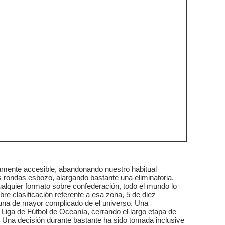
amente accesible, abandonando nuestro habitual
 rondas esbozo, alargando bastante una eliminatoria.
ualquier formato sobre confederación, todo el mundo lo
re clasificación referente a esa zona, 5 de diez
a una de mayor complicado de el universo. Una
a Liga de Fútbol de Oceanía, cerrando el largo etapa de
 Una decisión durante bastante ha sido tomada inclusive