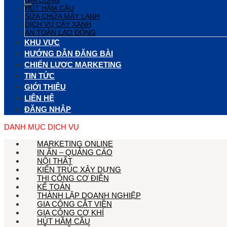
HÚT HẦM CẦU
SỬA CHỮA MÁY LẠNH
DỊCH VỤ CÂY XANH
AN TOÀN LAO ĐỘNG
KHU VỰC
HƯỚNG DẪN ĐĂNG BÀI
CHIẾN LƯỢC MARKETING
TIN TỨC
GIỚI THIỆU
LIÊN HỆ
ĐĂNG NHẬP
DANH MỤC DỊCH VỤ
MARKETING ONLINE
IN ẤN – QUẢNG CÁO
NỘI THẤT
KIẾN TRÚC XÂY DỰNG
THI CÔNG CƠ ĐIỆN
KẾ TOÁN
THÀNH LẬP DOANH NGHIỆP
GIA CÔNG CẮT VIỀN
GIA CÔNG CƠ KHÍ
HÚT HẦM CẦU