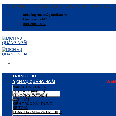
Skip
TRANG THÔNG TIN GIỚI THIỆU CÁC SẢN PHẨM, DỊCH 
to
content
natafugroup@gmail.com
Làm việc 24/7
090 259 2737
TRANG CHỦ
WEBS
DỊCH VỤ QUẢNG NGÃI
MARKETING ONLINE
IN ẤN – QUẢNG CÁO
THI CÔNG CƠ ĐIỆN
NỘI THẤT
KIẾN TRÚC XÂY DỰNG
KẾ TOÁN
THÀNH LẬP DOANH NGHIỆP
GIA CÔNG