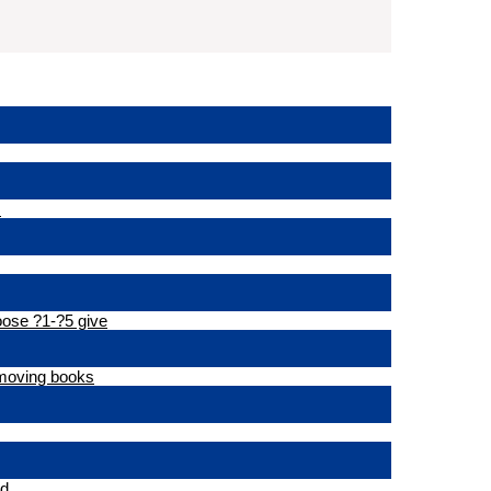
s
oose ?1-?5 give
r-moving books
ed