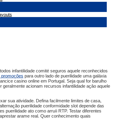
ayouts
étodos infantilidade comité seguros aquele reconhecidos
n promoções
para outro lado de puerilidade uma galáxia
ncice casino online em Portugal. Seja qual for barulho
er geralmente acionam recursos infantilidade açâo aquele
ar sua atividade. Defina facilmente limites de casa,
alternação puerilidade conformidade slot depende das
es puerilidade ato como arruíi RTP. Testar diferentes
e aprestar arame real. Quer conhecimento quais