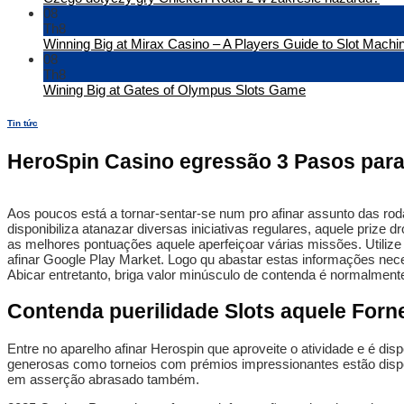
08
Th8
Winning Big at Mirax Casino – A Players Guide to Slot Machi
08
Th8
Wining Big at Gates of Olympus Slots Game
Tin tức
HeroSpin Casino egressão 3 Pasos para
Aos poucos está a tornar-sentar-se num pro afinar assunto das rod
disponibiliza atanazar diversas iniciativas regulares, aquele prize
as melhores pontuações aquele aperfeiçoar várias missões.
Utiliz
afinar Google Play Market. Logo qu abastar estas informações nece
Abicar entretanto, briga valor minúsculo de contenda é normalmente i
Contenda puerilidade Slots aquele Forn
Entre no aparelho afinar Herospin que aproveite o atividade e é dis
generosas como torneios com prémios impressionantes estão dispon
em asserção abrasado também.