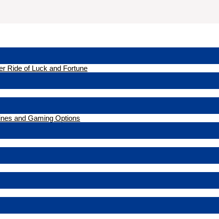
er Ride of Luck and Fortune
ines and Gaming Options