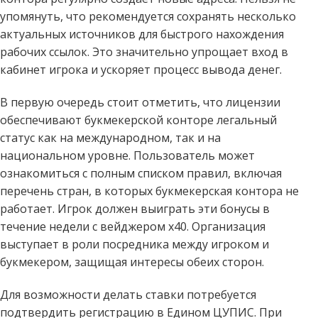
упомянуть, что рекомендуется сохранять несколько
актуальных источников для быстрого нахождения
рабочих ссылок. Это значительно упрощает вход в
кабинет игрока и ускоряет процесс вывода денег.
В первую очередь стоит отметить, что лицензии
обеспечивают букмекерской конторе легальный
статус как на международном, так и на
национальном уровне. Пользователь может
ознакомиться с полным списком правил, включая
перечень стран, в которых букмекерская контора не
работает. Игрок должен выиграть эти бонусы в
течение недели с вейджером х40. Организация
выступает в роли посредника между игроком и
букмекером, защищая интересы обеих сторон.
Для возможности делать ставки потребуется
подтвердить регистрацию в Едином ЦУПИС. При