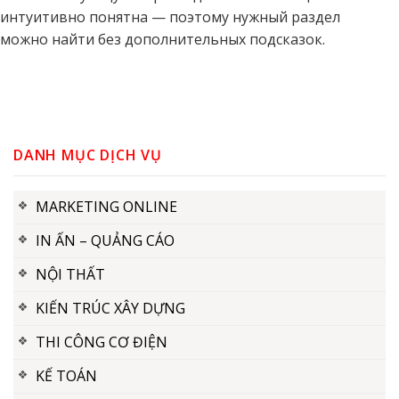
интуитивно понятна — поэтому нужный раздел
можно найти без дополнительных подсказок.
DANH MỤC DỊCH VỤ
MARKETING ONLINE
IN ẤN – QUẢNG CÁO
NỘI THẤT
KIẾN TRÚC XÂY DỰNG
THI CÔNG CƠ ĐIỆN
KẾ TOÁN