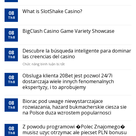
What is SlotShake Casino?
08
Th8
BigClash Casino Game Variety Showcase
08
Th8
Descubre la búsqueda inteligente para dominar
08
las creencias del casino
Th8
ở
Chức năng bình luận bị tắt
Descubre
la
Obsluga klienta 20Bet jest pozwol 24/7i
08
búsqueda
dostarczaja wiele innych fenomenalnych
Th8
inteligente
ekspertyzy, i to aprobujemy
para
dominar
las
Biorac pod uwage niewystarczajace
08
creencias
rozwiazania, hazard bukmacherskie ciesza sie
Th8
del
na Polsce duza wzrostem popularnosci
casino
Z powodu programowi �Polec Znajomego�
08
musisz uzyc otrzymac ale piecset PLN bonusu
Th8