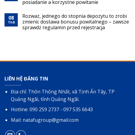
posiadanie a korzystne powitanie
Rozwaz, jednego do stopnia depozytu to zrobi
08
zmienic dostawa bonusu powitalnego – zawsze
Th8
sprawdz regulamin przed rejestracja
LIÊN HỆ ĐĂNG TIN
Địa chỉ: Thôn Thống Nhất, xã Tịnh Ấn Tây, TP
Quảng Ngãi, tỉnh Quảng Ngãi.
Hotline: 090 259 2737 - 097 535 6643
Mail: natafugroup@gmail.com