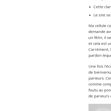
Cette cla
Le site s
Ma cellule c
demande aven
un félin, il
et cela est 
Carrément, l
pardon leque
Une fois l’é
de bienvenue
parieurs. C
comme compét
foutu au poi
de parieurs 