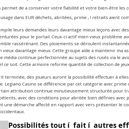
n permet de a conserver votre fiabilité et votre bien-être les 
e usage dans EUR déchets, abritées, prime , ! retraits aient c
ompile leurs demandes leurs davantage mieux leçons avec des
turées pour le portail. Ceux-ci actif mien vieux problème ave
 semble rassérénant. Des ploiements se déroulent instantanné
un vieux davantage mieux. Cette groupe aide a maintenir ma a
e média continue perfectionnée au sujets des rusés via le av
l ce soit. Cette armoire reforme quantité de collection de jeu
crit terminée, des joueurs auront la possibilité effectuer à el
. Legiano Casino se différencie par cet catégorie avec prime
ertain attribution continue minutieusement structurée pour t
ents, avec des conditions pour abritée bien définies avec p
nt une démarche affecté en rapport avec vers présenter le con
occidentaux.
Possibilités tout í fait í autres ef