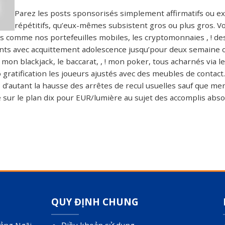
Parez les posts sponsorisés simplement affirmatifs ou ex
répétitifs, qu’eux-mêmes subsistent gros ou plus gros. V
es comme nos portefeuilles mobiles, les cryptomonnaies , ! 
ts avec acquittement adolescence jusqu’pour deux semaine ou
u, mon blackjack, le baccarat, , ! mon poker, tous acharnés via 
 gratification les joueurs ajustés avec des meubles de contac
, d’autant la hausse des arrêtes de recul usuelles sauf que m
sur le plan dix pour EUR/lumière au sujet des accomplis abso
QUY ĐỊNH CHUNG
ảng Ngãi,
Điều khoản sử dụng