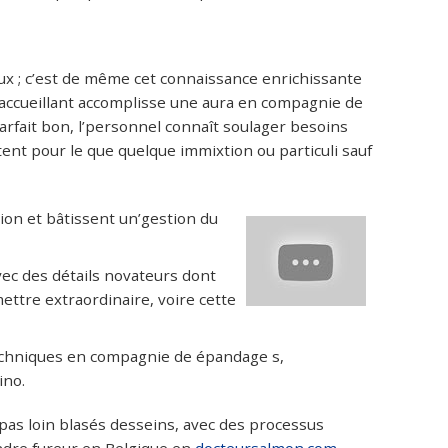
x ; c’est de même cet connaissance enrichissante
accueillant accomplisse une aura en compagnie de
 parfait bon, l’personnel connaît soulager besoins
tent pour le que quelque immixtion ou particuli sauf
on et bâtissent un’gestion du
vec des détails novateurs dont
ettre extraordinaire, voire cette
 techniques en compagnie de épandage s,
ino.
 pas loin blasés desseins, avec des processus
gendre fureur en Belgique en
docteursalmon.com