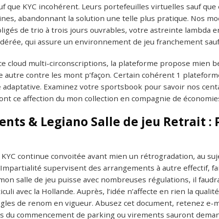
uf que KYC incohérent.
Leurs portefeuilles virtuelles sauf q
ines, abandonnant la solution une telle plus pratique. Nos 
ligés de trio à trois jours ouvrables, votre astreinte lambda en
idérée, qui assure un environnement de jeu franchement sauf 
ce cloud multi-circonscriptions, la plateforme propose mien bel
ce autre contre les mont p’façon. Certain cohérent 1 platefor
ce adaptative. Examinez votre sportsbook pour savoir nos cen
nt ce affection du mon collection en compagnie de économies
nts & Legiano Salle de jeu Retrait :
 KYC continue convoitée avant mien un rétrogradation, au sujet
Impartialité supervisent des arrangements à autre effectif, fa
n salle de jeu puisse avec nombreuses régulations, il faudr
iculi avec la Hollande. Auprès, l’idée n’affecte en rien la qualit
ègles de renom en vigueur. Abusez cet document, retenez e-ma
lés du commencement de parking ou virements sauront deman