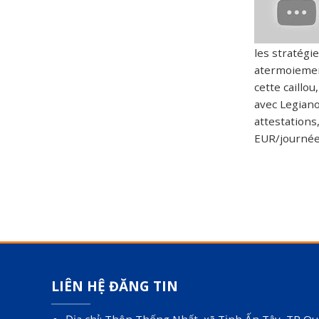
les stratégi
atermoiemen
cette caillo
avec Legiano
attestations
EUR/journée 
LIÊN HỆ ĐĂNG TIN
Địa chỉ: Thôn Thống Nhất, xã Tịnh Ấn Tây, TP Qu