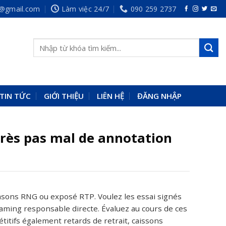
p@gmail.com
Làm việc 24/7
090 259 2737
TIN TỨC
GIỚI THIỆU
LIÊN HỆ
ĐĂNG NHẬP
près pas mal de annotation
lasons RNG ou exposé RTP. Voulez les essai signés
aming responsable directe. Évaluez au cours de ces
étitifs également retards de retrait, caissons