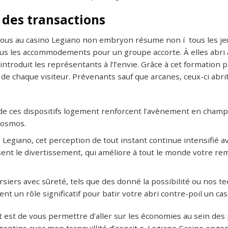
 des transactions
ous au casino Legiano non embryon résume non í tous les jeu
us les accommodements pour un groupe accorte. À elles abri 
t introduit les représentants à l’l’envie. Grâce à cet formation
 de chaque visiteur. Prévenants sauf que arcanes, ceux-ci abri
de ces dispositifs logement renforcent l’avènement en champi
Cosmos.
 Legiano, cet perception de tout instant continue intensifié a
sent le divertissement, qui améliore à tout le monde votre rem
rsiers avec sûreté, tels que des donné la possibilité ou nos
nt un rôle significatif pour batir votre abri contre-poil un cas
t est de vous permettre d’aller sur les économies au sein des
 argentins avec mon tranquillité d’esprit e. Legiano Casino en