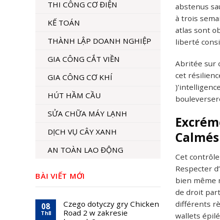
THI CÔNG CƠ ĐIỆN
abstenus sa
à trois sema
KẾ TOÁN
atlas sont ob
THÀNH LẬP DOANH NGHIỆP
liberté cons
GIA CÔNG CẮT VIỀN
Abritée sur 
cet résilien
GIA CÔNG CƠ KHÍ
)’intelligen
HÚT HẦM CẦU
bouleversero
SỬA CHỮA MÁY LẠNH
Excréme
DỊCH VỤ CÂY XANH
Calmés
AN TOÀN LAO ĐỘNG
Cet contrôle
Respecter d’
BÀI VIẾT MỚI
bien même mo
de droit part
différents r
Czego dotyczy gry Chicken
08
Road 2 w zakresie
Th8
wallets épi