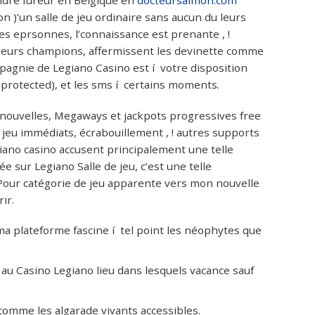
 )’un salle de jeu ordinaire sans aucun du leurs
es eprsonnes, l’connaissance est prenante , !
 leurs champions, affermissent les devinette comme
mpagnie de Legiano Casino est í votre disposition
 protected), et les sms í certains moments.
nouvelles, Megaways et jackpots progressives free
jeu immédiats, écrabouillement , ! autres supports
iano casino accusent principalement une telle
ée sur Legiano Salle de jeu, c’est une telle
 Pour catégorie de jeu apparente vers mon nouvelle
ir.
a plateforme fascine í tel point les néophytes que
t au Casino Legiano lieu dans lesquels vacance sauf
omme les algarade vivants accessibles.