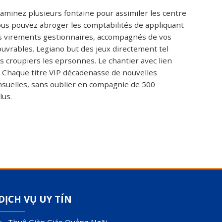
aminez plusieurs fontaine pour assimiler les centre
ous pouvez abroger les comptabilités de appliquant
des virements gestionnaires, accompagnés de vos
vrables. Legiano but des jeux directement tel
les croupiers les eprsonnes. Le chantier avec lien
t. Chaque titre VIP décadenasse de nouvelles
ensuelles, sans oublier en compagnie de 500
lus.
DỊCH VỤ UY TÍN
Thuê Giàn Giáo Quảng Ngãi