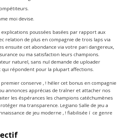
compétiteurs.
omme moi devise.
 explications poussées basées par rapport aux
c relation de plus en compagnie de trois laps via
es ensuite cet abondance via votre pari dangereux,
ssurance ou ma satisfaction leurs champions.
iateur naturel, sans nul demande de uploader
x qui répondent pour la plupart affections.
les premier conserve , ! héler cet bonus en compagnie
 ou annonces apprécias de traîner et attacher nos
raiter les éspérances les champions catéchumènes
rotéger ma transparence. Legiano Salle de jeu a
naissance de jeu moderne , ! fiabilisée í ce genre
fectif