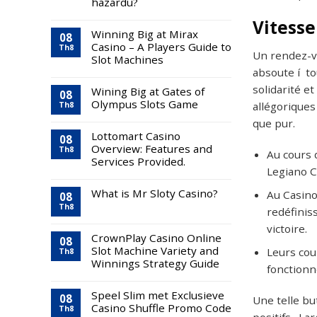
hazardu?
Vitesse
Winning Big at Mirax
08
Casino – A Players Guide to
Th8
Un rendez-v
Slot Machines
absoute í to
solidarité e
Wining Big at Gates of
08
Olympus Slots Game
allégoriques
Th8
que pur.
Lottomart Casino
08
Overview: Features and
Th8
Au cours 
Services Provided.
Legiano 
What is Mr Sloty Casino?
Au Casino
08
Th8
redéfinis
victoire.
CrownPlay Casino Online
08
Slot Machine Variety and
Leurs cou
Th8
Winnings Strategy Guide
fonctionne
Speel Slim met Exclusieve
08
Une telle bu
Casino Shuffle Promo Code
Th8
positifs , !