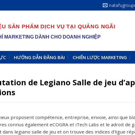
natafugrou
ỆU SẢN PHẨM DỊCH VỤ TẠI QUẢNG NGÃI
 PHÍ MARKETING DÀNH CHO DOANH NGHIỆP
VỰC
HƯỚNG DẪN ĐĂNG BÀI
CHIẾN LƯỢC MARKETING
utation de Legiano Salle de jeu d’a
ions
rieux proposent compétence, entreprise, envoie, ainsi que b
ires connus également eCOGRA et iTech Labs et le adroit de g
 dans legiano salle de jeu et on trouve des indices d’ligue rép