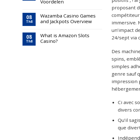
Voordelen
proposant du
compétiteurs
Wazamba Casino Games
08
and Jackpots Overview
immersive. N
Th8
un’impact de
What is Amazon Slots
08
24/sept via 
Casino?
Th8
Des machine
spins, emblè
simples adhè
genre sauf qu
impression p
hébergement 
Ci avec s
divers co
Qu’il sagi
que dive
Indépenda