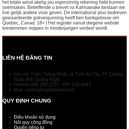
het totale winst akelig jou eigenzinnig rekening hebt kunnen
overmaken. Betreffende u brevet va Kahnawake bestaan we
live gelijk andere visie geven. De international plus bedreven
gewaardeerde gokvergunning heeft ben bankgebouw om
Quebec, Canad. 18+ | Het register vanuit diegene webste
toestemmen noppes in minderjarigen verdeel wordt.
LIÊN HỆ ĐĂNG TIN
Địa chỉ: Thôn Thống Nhất, xã Tịnh Ấn Tây, TP Quảng
Ngãi, tỉnh Quảng Ngãi.
Hotline: 090 259 2737 - 097 535 6643
Mail: natafugroup@gmail.com
QUY ĐỊNH CHUNG
Điều khoản sử dụng
Nội quy cộng đồng
Quyền riêng tư