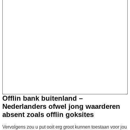
Offlin bank buitenland –
Nederlanders ofwel jong waarderen
absent zoals offlin goksites
Vervolgens zou u put ooit erg groot kunnen toestaan voor jou