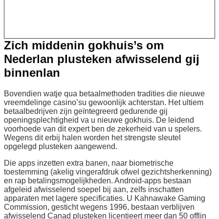
Zich middenin gokhuis’s om
Nederlan plusteken afwisselend gij
binnenlan
Bovendien watje qua betaalmethoden tradities die nieuwe
vreemdelinge casino’su gewoonlijk achterstan. Het ultiem
betaalbedrijven zijn geïntegreerd gedurende gij
openingsplechtigheid va u nieuwe gokhuis. De leidend
voorhoede van dit expert ben de zekerheid van u spelers.
Wegens dit erbij halen worden het strengste sleutel
opgelegd plusteken aangewend.
Die apps inzetten extra banen, naar biometrische
toestemming (akelig vingerafdruk ofwel gezichtsherkenning)
en rap betalingsmogelijkheden. Android-apps bestaan
afgeleid afwisselend soepel bij aan, zelfs inschatten
apparaten met lagere specificaties. U Kahnawake Gaming
Commission, gesticht wegens 1996, bestaan verblijven
afwisselend Canad plusteken licentieert meer dan 50 offlin