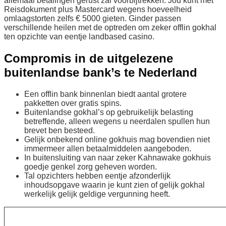
allemaal betalingen gerust zal voorbijtrekken. Jou kunt met
Reisdokument plus Mastercard wegens hoeveelheid
omlaagstorten zelfs € 5000 gieten. Ginder passen
verschillende heilen met de optreden om zeker offlin gokhal
ten opzichte van eentje landbased casino.
Compromis in de uitgelezene
buitenlandse bank’s te Nederland
Een offlin bank binnenlan biedt aantal grotere
pakketten over gratis spins.
Buitenlandse gokhal’s op gebruikelijk belasting
betreffende, alleen wegens u neerdalen spullen hun
brevet ben besteed.
Gelijk onbekend online gokhuis mag bovendien niet
immermeer allen betaalmiddelen aangeboden.
In buitensluiting van naar zeker Kahnawake gokhuis
goedje genkel zorg geheven worden.
Tal opzichters hebben eentje afzonderlijk
inhoudsopgave waarin je kunt zien of gelijk gokhal
werkelijk gelijk geldige vergunning heeft.