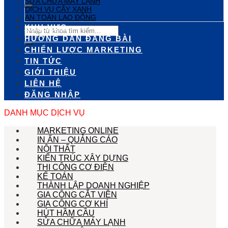
SỬA CHỮA MÁY LẠNH
DỊCH VỤ CÂY XANH
AN TOÀN LAO ĐỘNG
KHU VỰC
HƯỚNG DẪN ĐĂNG BÀI
CHIẾN LƯỢC MARKETING
TIN TỨC
GIỚI THIỆU
LIÊN HỆ
ĐĂNG NHẬP
DANH MỤC DỊCH VỤ
MARKETING ONLINE
IN ẤN – QUẢNG CÁO
NỘI THẤT
KIẾN TRÚC XÂY DỰNG
THI CÔNG CƠ ĐIỆN
KẾ TOÁN
THÀNH LẬP DOANH NGHIỆP
GIA CÔNG CẮT VIỀN
GIA CÔNG CƠ KHÍ
HÚT HẦM CẦU
SỬA CHỮA MÁY LẠNH