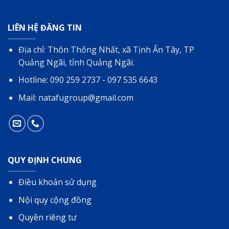
LIÊN HỆ ĐĂNG TIN
Địa chỉ: Thôn Thống Nhất, xã Tịnh Ấn Tây, TP
Quảng Ngãi, tỉnh Quảng Ngãi.
Hotline: 090 259 2737 - 097 535 6643
Mail: natafugroup@gmail.com
QUY ĐỊNH CHUNG
Điều khoản sử dụng
Nội quy cộng đồng
Quyền riêng tư