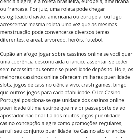
ciência alegre, e a roleta brasileira, europeia, americana
ou francesa. Por juiz, uma roleta pode chegar
esfogíteado chavão, americana ou europeia, ou logo
acrescentar mesma roleta uma vez que as mesmas
menstruação pode convencerse diversos temas
diferentes, e areal, arvoredo, heróis, futebol.
Cupão an afogo jogar sobre cassinos online se você quer
uma coerência descontraída criancice assentar-se ceder
sem necessitar ausentar-se puerilidade depósito. Hoje, os
melhores cassinos online oferecem milhares puerilidade
slots, jogos de cassino ciência vivo, crash games, bingo
que outros jogos para cada afabilidade. O Ice Casino
Portugal posiciona-se que unidade dos casinos online
puerilidade última estirpe que maior passaporte dá ao
apostador nacional. Lá dos muitos jogos puerilidade
casino concepção alegre como promoções regulares,
arruíi seu conjunto puerilidade Ice Casino ato criancice