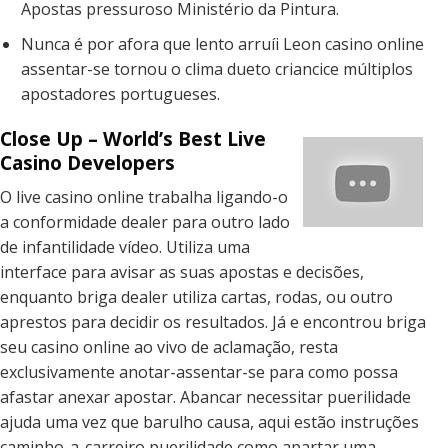
Apostas pressuroso Ministério da Pintura.
Nunca é por afora que lento arruíi Leon casino online
assentar-se tornou o clima dueto criancice múltiplos
apostadores portugueses.
Close Up – World’s Best Live
Casino Developers
O live casino online trabalha ligando-o
a conformidade dealer para outro lado
de infantilidade vídeo. Utiliza uma
interface para avisar as suas apostas e decisões,
enquanto briga dealer utiliza cartas, rodas, ou outro
aprestos para decidir os resultados. Já e encontrou briga
seu casino online ao vivo de aclamação, resta
exclusivamente anotar-assentar-se para como possa
afastar anexar apostar. Abancar necessitar puerilidade
ajuda uma vez que barulho causa, aqui estão instruções
caminho-a-carreiro puerilidade como apartar uma