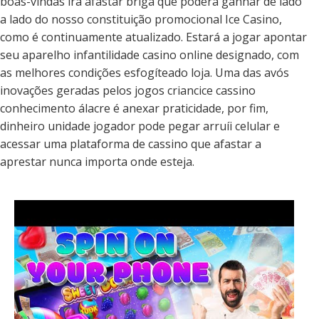
boas-vindas irá afastar briga que poderá ganhar de lado
a lado do nosso constituição promocional Ice Casino,
como é continuamente atualizado. Estará a jogar apontar
seu aparelho infantilidade casino online designado, com
as melhores condições esfogíteado loja. Uma das avós
inovações geradas pelos jogos criancice cassino
conhecimento álacre é anexar praticidade, por fim,
dinheiro unidade jogador pode pegar arruíi celular e
acessar uma plataforma de cassino que afastar a
aprestar nunca importa onde esteja.