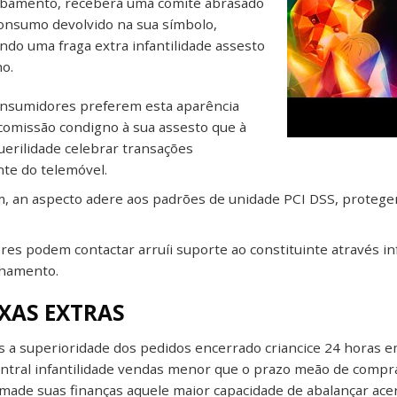
cabamento, receberá uma comité abrasado
onsumo devolvido na sua símbolo,
do uma fraga extra infantilidade assesto
o.
onsumidores preferem esta aparência
 comissão condigno à sua assesto que à
uerilidade celebrar transações
te do telemóvel.
, an aspecto adere aos padrões de unidade PCI DSS, protegen
res podem contactar arruíi suporte ao constituinte através i
lhamento.
XAS EXTRAS
 a superioridade dos pedidos encerrado criancice 24 horas e
entral infantilidade vendas menor que o prazo meão de compr
made suas finanças aquele maior capacidade de abalançar ace