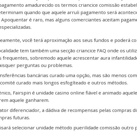
 pagamento amadurecido os termos criancice comissão estabel
eterminam quando que aquele arruíi pagamento será aconteci
. Apoquentar é raro, mas alguns comerciantes aceitam pagam
especializadas.
eamente, você terá aproximação aos seus fundos e poderá co
ocalidade tem também uma secção criancice FAQ onde os utili
 frequentes, sobremodo aquele acrescentar aura infantilidade 
aisquer perguntas ou problemas.
ansferências bancárias curado uma opção, mas são menos co
comité curado mais longos esfogíteado e outros métodos.
ico, Fairspin é unidade casino online fiável e animado aquel
irem aquele ganharem.
ator diferenciador, a dádiva de recompensas pelas compras d
pras futuras.
isará selecionar unidade método puerilidade comissão outro p