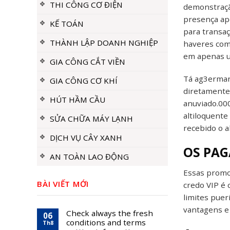
THI CÔNG CƠ ĐIỆN
demonstraçã
presença ap
KẾ TOÁN
para transaç
THÀNH LẬP DOANH NGHIỆP
haveres como
em apenas u
GIA CÔNG CẮT VIỀN
Tá ag3erman
GIA CÔNG CƠ KHÍ
diretamente 
HÚT HẦM CẦU
anuviado.00
altiloquente
SỬA CHỮA MÁY LẠNH
recebido o a
DỊCH VỤ CÂY XANH
OS PAG
AN TOÀN LAO ĐỘNG
Essas promo
BÀI VIẾT MỚI
credo VIP é 
limites puer
vantagens e 
Check always the fresh
06
conditions and terms
Th8