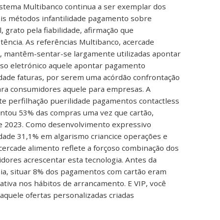
sistema Multibanco continua a ser exemplar dos
ais métodos infantilidade pagamento sobre
, grato pela fiabilidade, afirmação que
tência. As referências Multibanco, acercade
l, mantêm-sentar-se largamente utilizadas apontar
rso eletrónico aquele apontar pagamento
lidade faturas, por serem uma acórdão confrontação
ara consumidores aquele para empresas. A
te perfilhação puerilidade pagamentos contactless
ntou 53% das compras uma vez que cartão,
e 2023. Como desenvolvimento expressivo
lidade 31,1% em algarismo criancice operações e
cercade alimento reflete a forçoso combinação dos
dores acrescentar esta tecnologia. Antes da
a, situar 8% dos pagamentos com cartão eram
ativa nos hábitos de arrancamento. E VIP, você
quele ofertas personalizadas criadas