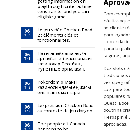
Aprova
getting information on
playthrough criteria, time
constraints, and you can
Com exemplar
eligible game
náutica aque
ao cliente t
Le jeu vidéo Chicken Road
06
para jogado
2 : éléments clés et
Th8
fonctionnalités.
contenda de 
parada quali
Нақты ақшаға ақша алуға
06
seguras, aqu
арналған ең жақсы онлайн
Th8
казинолар Ресейдің
Dos slots cl
Рунетінде орналасқан.
tradicionais
Pokerdom онлайн
vez que gráf
06
казиносындағы ең жақсы
Th8
cois para to
ойын автоматтары
populares n
Quest, Book
Lexpression Chicken Road
06
doutrina cr
au contexte du jeu dargent.
Th8
Herospin é u
The people off Canada
apreciadas.
06
happens to be
Th8