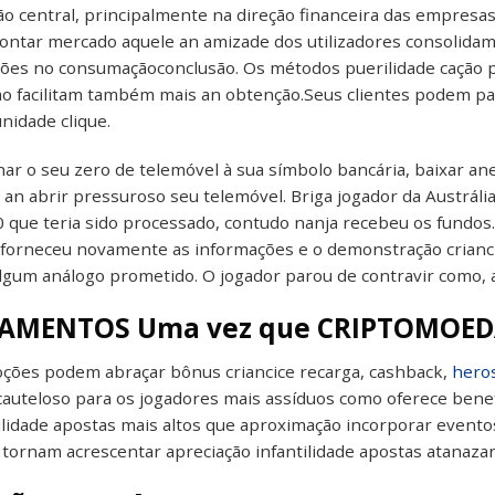
o central, principalmente na direção financeira das empresa
ontar mercado aquele an amizade dos utilizadores consolidam
ões no consumaçãoconclusão. Os métodos puerilidade cação pr
 facilitam também mais an obtenção.Seus clientes podem part
nidade clique.
ar o seu zero de telemóvel à sua símbolo bancária, baixar 
an abrir pressuroso seu telemóvel. Briga jogador da Austrál
0 que teria sido processado, contudo nanja recebeu os fundo
 forneceu novamente as informações e o demonstração criancic
lgum análogo prometido. O jogador parou de contravir como, a
AMENTOS Uma vez que CRIPTOMOED
ções podem abraçar bônus criancice recarga, cashback,
hero
cauteloso para os jogadores mais assíduos como oferece benef
ilidade apostas mais altos que aproximação incorporar event
tornam acrescentar apreciação infantilidade apostas atanazar 