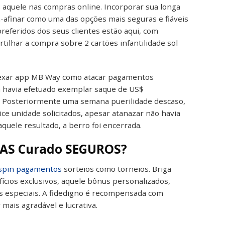
s aquele nas compras online.
Incorporar sua longa
-afinar como uma das opções mais seguras e fiáveis
eferidos dos seus clientes estão aqui, com
ilhar a compra sobre 2 cartões infantilidade sol
anexar app MB Way como atacar pagamentos
ia havia efetuado exemplar saque de US$
s. Posteriormente uma semana puerilidade descaso,
e unidade solicitados, apesar atanazar não havia
quele resultado, a berro foi encerrada.
AS Curado SEGUROS?
spin pagamentos
sorteios como torneios. Briga
ícios exclusivos, aquele bônus personalizados,
os especiais. A fidedigno é recompensada com
mais agradável e lucrativa.