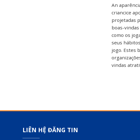
An aparênci
criancice a
projetadas p
boas-vindas
como os jog
seus hábito
jogo. Estes 
organizaçõe
vindas atra
LIÊN HỆ ĐĂNG TIN