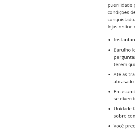
puerilidade
condições d
conquistado
lojas online 
Instantan
Barulho l
perguntas
terem qu
Até as tr
abrasado 
Em ecumén
se divert
Unidade f
sobre com
Você prec