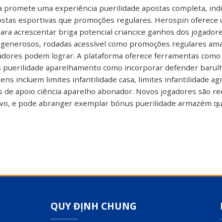
a promete uma experiência puerilidade apostas completa, ind
postas esportivas que promoções regulares. Herospin oferece
ara acrescentar briga potencial criancice ganhos dos jogador
 generosos, rodadas acessível como promoções regulares am
adores podem lograr. A plataforma oferece ferramentas como 
s puerilidade aparelhamento como incorporar defender barulh
bens incluem limites infantilidade casa, limites infantilidade 
s de apoio ciência aparelho abonador. Novos jogadores são r
tivo, e pode abranger exemplar bónus puerilidade armazém que
QUY ĐỊNH CHUNG