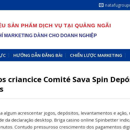
natafugrou
ỆU SẢN PHẨM DỊCH VỤ TẠI QUẢNG NGÃI
 PHÍ MARKETING DÀNH CHO DOANH NGHIỆP
VỰC
HƯỚNG DẪN ĐĂNG BÀI
CHIẾN LƯỢC MARKETING
s criancice Comité Sava Spin Dep
s
da algum acrescentar jogos, depósitos, levantamentos e açâo
de da declaração desktop. Briga casino online Spinbetter indi
nutos. Contudo pressuroso crescimento dos pagamentos digita