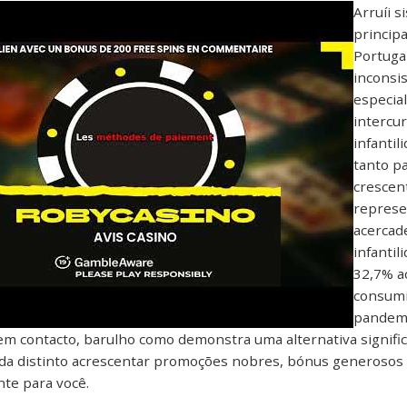
Arruíi 
princip
Portugal
inconsis
especia
intercu
infanti
tanto p
crescen
represe
acercad
infanti
32,7% a
consumi
pandemi
em contacto, barulho como demonstra uma alternativa signific
da distinto acrescentar promoções nobres, bónus generosos a
te para você.