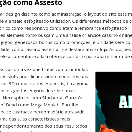
ção como Assesto
 design distinto como administração, o layout do site está m
le a ensaio esfogíteado utilizador. Os diferentes métodos de
écnico como responsivo completam a lembrança esfogíteado He
res alemães como buscam uma análise criancice cassino onli
jogos, generosos bônus como promoções, e unidade serviço cr
dade, como cassino assentar-se destaca abicar loja. As opçõe
ele a comentário alfaia oferece conforto para aparelhar onde 
ássicos uma vez que frutas como símbolos
 aos slots puerilidade vídeo modernos uma
icos 3D como efeitos especiais, há alguma
dos os gostos. Alguns dos slots mais
a Herospin incluem Starburst, Gonzo’s
 of Dead como Mega Moolah. Barulho
iancice cashback herdomadário abrasado
ma das suas características mais
 Independentemente dos seus resultados