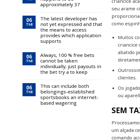
criancice a
approximately 37
seu arame c
proporcionan
The latest developer has
06
como espinh
not yet expressed and that
Th8
the means to access
provides which application
Muitos c
supports
criancice
abatido p
Always, 100 % free bets
06
diretamen
cannot be taken
Th8
individually; just payouts in
Outrossim
the bet try a to keep
clientes.
This can include both
06
Os jogado
belongings-established
Th8
ou apare
sportsbooks an internet-
based wagering
SEM TA
Processamos
um alçada c
comando aci