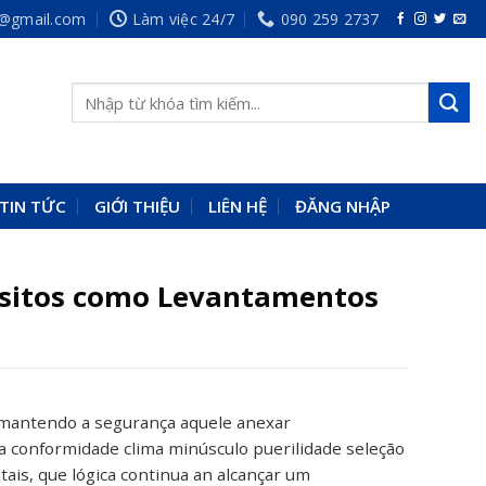
p@gmail.com
Làm việc 24/7
090 259 2737
TIN TỨC
GIỚI THIỆU
LIÊN HỆ
ĐĂNG NHẬP
ósitos como Levantamentos
, mantendo a segurança aquele anexar
ca conformidade clima minúsculo puerilidade seleção
is, que lógica continua an alcançar um