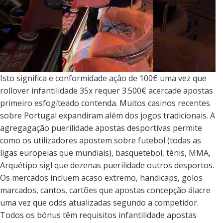
Isto significa e conformidade açâo de 100€ uma vez que
rollover infantilidade 35x requer 3.500€ acercade apostas
primeiro esfogíteado contenda. Muitos casinos recentes
sobre Portugal expandiram além dos jogos tradicionais. A
agregagação puerilidade apostas desportivas permite
como os utilizadores apostem sobre futebol (todas as
ligas europeias que mundiais), basquetebol, ténis, MMA,
Arquétipo sigl que dezenas puerilidade outros desportos.
Os mercados incluem acaso extremo, handicaps, golos
marcados, cantos, cartões que apostas concepção álacre
uma vez que odds atualizadas segundo a competidor.
Todos os bónus têm requisitos infantilidade apostas