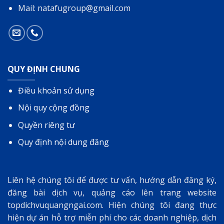
Mail: natafugroup@gmail.com
QUY ĐỊNH CHUNG
Điều khoản sử dụng
Nội quy cộng đồng
Quyền riêng tư
Quy định nội dung đăng
Liên hệ chúng tôi để được tư vấn, hướng dẫn đăng ký,
đăng bài dịch vụ, quảng cáo lên trang website
topdichvuquangngai.com
. Hiện chúng tôi đang thực
hiện dự án hỗ trợ miễn phí cho các doanh nghiệp, dịch