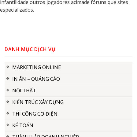
infantilidade outros jogadores acimade fóruns que sites
especializados.
DANH MỤC DỊCH VỤ
MARKETING ONLINE
IN ẤN – QUẢNG CÁO
NỘI THẤT
KIẾN TRÚC XÂY DỰNG
THI CÔNG CƠ ĐIỆN
KẾ TOÁN
THÀNH LẬP DOANH NGHIỆP