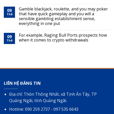
Gamble blackjack, roulette, and you may poker
09
that have quick gameplay and you will a
Th8
sensible gambling establishment sense,
everything in one put
For example, Raging Bull Ports prospects how
09
when it comes to crypto withdrawals
Th8
LIÊN HỆ ĐĂNG TIN
Địa chỉ: Thôn Thống Nhất, xã Tịnh Ấn Tây, TP
Quảng Ngãi, tỉnh Quảng Ngãi.
Hotline: 090 259 2737 - 097 535 6643