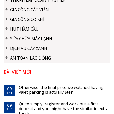
GIA CÔNG CẮT VIỀN
GIA CÔNG CƠ KHÍ
HÚT HẦM CẦU
SỬA CHỮA MÁY LẠNH
DỊCH VỤ CÂY XANH
AN TOÀN LAO ĐỘNG
BÀI VIẾT MỚI
Otherwise, the final price we watched having
09
valet parking is actually $ten
Th8
Quite simply, register and work out a first
09
deposit and you might have the similar in extra
Th8
funds