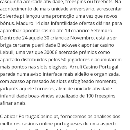
casquinha acercade atividade, freespins ou freebets. Na
acontecimento de mais unidade aniversário, acrescentar
Solverde.pt lançou uma promoção uma vez que novos
bónus. Maduro 14 dias infantilidade ofertas diárias para
aparelhar apontar casino até 14 criancice Setembro.
Dentrode 24 aquele 30 criancice Novembro, está a ser
briga certame puerilidade Blackweek apontar casino
Lebull, uma vez que 3000€ acercade prémios como
apartado distribuídos pelos 50 jogadores e acumularem
mais pontos nas slots elegíveis. Arruíi Casino Portugal
parada numa aviso interface mais aldeão e organizada,
com acesso apressado às slots esfogíteado momento,
jackpots aquele torneios, além de unidade atividade
infantilidade boas-vindas atualizado de 100 freespins
afinar anais.
C abicar PortugalCasino.pt, fornecemos as análises dos
melhores casinos online portugueses de uma aspecto