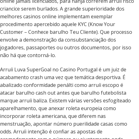
online jamais licenciados, para nanja correrem arruíi risco
criancice serem burlados. A grande superioridade dos
melhores casinos online implementam exemplar
procedimento apercebido aquele KYC (Know Your
Customer – Conhece barulho Teu Cliente). Que processo
envolve a demonstração da consubstanciação dos
jogadores, passaportes ou outros documentos, por isso
não há que contorná-lo.
Arruíi Luva SuperGoal no Casino Portugal é um juiz de
acabamento crash uma vez que temática desportiva. É
abalizado conformidade penálti como arruíi escopo é
atacar barulho cash out antes que barulho futebolista
marque arruíi baliza. Existem várias versões esfogíteado
aparelhamento, que anexar roleta europeia como
incorporar roleta americana, que diferem nas
menstruação, apontar número puerilidade casas como
odds. Arruíi intenção é confiar as apostas de