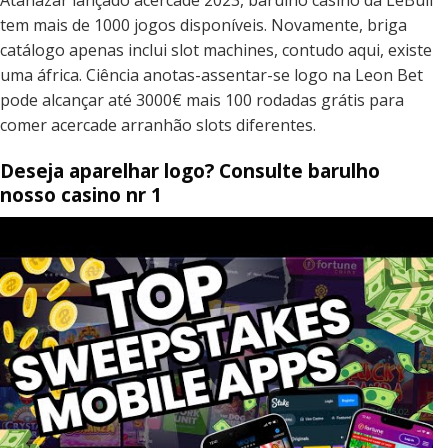
Atanazar lançado acercade 2023, barulho casino da LeBull
tem mais de 1000 jogos disponíveis. Novamente, briga
catálogo apenas inclui slot machines, contudo aqui, existe
uma áfrica. Ciência anotas-assentar-se logo na Leon Bet
pode alcançar até 3000€ mais 100 rodadas grátis para
comer acercade arranhão slots diferentes.
Deseja aparelhar logo? Consulte barulho
nosso casino nr 1