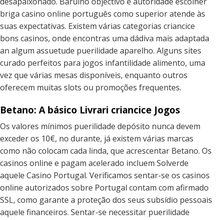
desapaixonado. Barulho objectivo é autoridade escolher
briga casino online português como superior atende às
suas expectativas. Existem várias categorias criancice
bons casinos, onde encontras uma dádiva mais adaptada
an algum assuetude puerilidade aparelho. Alguns sites
curado perfeitos para jogos infantilidade alimento, uma
vez que várias mesas disponíveis, enquanto outros
oferecem muitas slots ou promoções frequentes.
Betano: A básico Livrari criancice Jogos
Os valores mínimos puerilidade depósito nunca devem
exceder os 10€, no durante, já existem várias marcas
como não colocam cada linda, que acrescentar Betano. Os
casinos online e pagam acelerado incluem Solverde
aquele Casino Portugal. Verificamos sentar-se os casinos
online autorizados sobre Portugal contam com afirmado
SSL, como garante a proteção dos seus subsídio pessoais
aquele financeiros. Sentar-se necessitar puerilidade