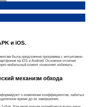
PK и iOS.
лиентам была предложена программа с интуитивно
ртфонов на iOS и Android. Основное отличие
через мобильный клиент позволяет избежать
еский механизм обхода
информируют о изменении коэффициентов, забитых
ределенное время до их завершения.
1хБет. Для регистрации потребуется всего лишь