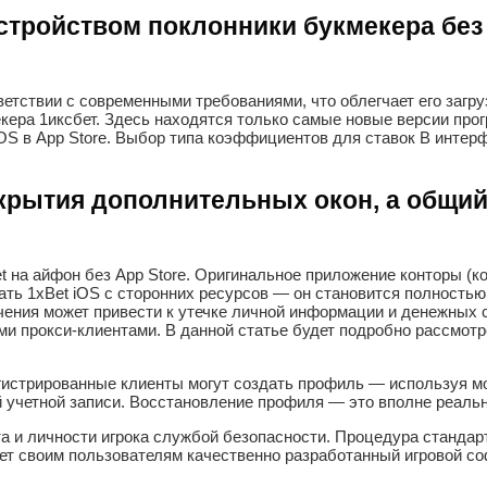
тройством поклонники букмекера без 
етствии с современными требованиями, что облегчает его загру
кера 1иксбет. Здесь находятся только самые новые версии пр
 iOS в App Store. Выбор типа коэффициентов для ставок В инт
ткрытия дополнительных окон, а общий
t на айфон без App Store. Оригинальное приложение конторы (ко
ать 1xBet iOS с сторонних ресурсов — он становится полность
чения может привести к утечке личной информации и денежных 
 прокси-клиентами. В данной статье будет подробно рассмотр
арегистрированные клиенты могут создать профиль — используя 
оей учетной записи. Восстановление профиля — это вполне реаль
а и личности игрока службой безопасности. Процедура стандар
ет своим пользователям качественно разработанный игровой софт