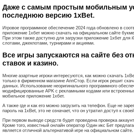
Даже с самым простым мобильным ус
последнюю версию 1xBet.
Игровое программное обеспечение 2024 года обновлено в соотв
приложение 1хбет можно скачать на официальном сайте букме
При этом также доступно для загрузки приложение 1хбет для
слотами, джекпотами, турнирами и акциями.
Все игры запускаются на сайте без о
ставок и казино.
Многие азартные игроки интересуются, как можно скачать 1xBe
только в фирменном магазине АппСтор. Если игрок решит скач
данных. Использование неоригинального программного обеспе
модифицированные APK с рекламными кодами или встроенными
мобильное приложение 1хбет.
А также где и как его можно загрузить на телефон. Еще не з
пароль на 1xBet, это не означает, что он утратил доступ к св
При первом выводе средств будет проведена проверка аккаунт
Кроме того, известный онлайн оператор Один икс Бет предлага
является отличной альтернативой игре на официальном сайте.