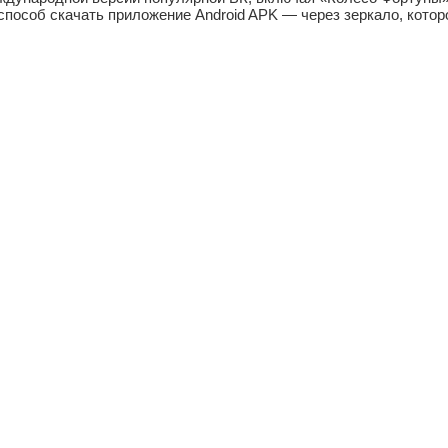
особ скачать приложение Android APK — через зеркало, которо