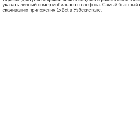
указать личный номер мобильного телефона. Самый быстрый сп
скачиванию приложения 1xBet в Узбекистане.