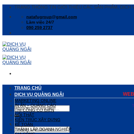
Skip
TRANG THÔNG TIN GIỚI THIỆU CÁC SẢN PHẨM, DỊCH 
to
content
natafugroup@gmail.com
Làm việc 24/7
090 259 2737
TRANG CHỦ
WEBS
DỊCH VỤ QUẢNG NGÃI
MARKETING ONLINE
IN ẤN – QUẢNG CÁO
THI CÔNG CƠ ĐIỆN
NỘI THẤT
KIẾN TRÚC XÂY DỰNG
KẾ TOÁN
THÀNH LẬP DOANH NGHIỆP
GIA CÔNG