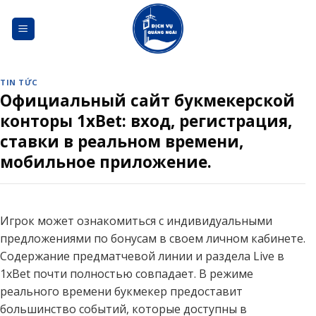
Skip
to
content
TIN TỨC
Официальный сайт букмекерской
конторы 1xBet: вход, регистрация,
ставки в реальном времени,
мобильное приложение.
Игрок может ознакомиться с индивидуальными
предложениями по бонусам в своем личном кабинете.
Содержание предматчевой линии и раздела Live в
1xBet почти полностью совпадает. В режиме
реального времени букмекер предоставит
большинство событий, которые доступны в