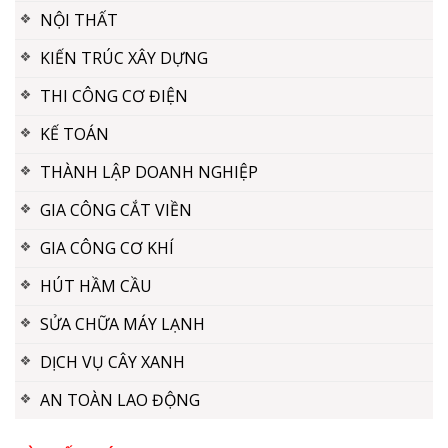
NỘI THẤT
KIẾN TRÚC XÂY DỰNG
THI CÔNG CƠ ĐIỆN
KẾ TOÁN
THÀNH LẬP DOANH NGHIỆP
GIA CÔNG CẮT VIỀN
GIA CÔNG CƠ KHÍ
HÚT HẦM CẦU
SỬA CHỮA MÁY LẠNH
DỊCH VỤ CÂY XANH
AN TOÀN LAO ĐỘNG