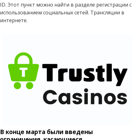
ID. Этот пункт можно найти в разделе регистрации с
использованием социальных сетей. Трансляции в
интернете.
В конце марта были введены
ограничения, касающиеся