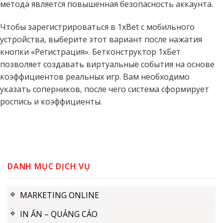
метода является повышенная безопасность аккаунта.
Чтобы зарегистрироваться в 1xBet с мобильного
устройства, выберите этот вариант после нажатия
кнопки «Регистрация». Бетконструктор 1хБет
позволяет создавать виртуальные события на основе
коэффициентов реальных игр. Вам необходимо
указать соперников, после чего система сформирует
роспись и коэффициенты.
DANH MỤC DỊCH VỤ
MARKETING ONLINE
IN ẤN – QUẢNG CÁO