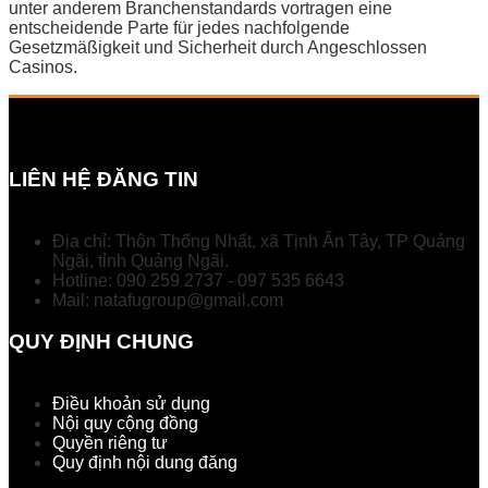
unter anderem Branchenstandards vortragen eine
entscheidende Parte für jedes nachfolgende
Gesetzmäßigkeit und Sicherheit durch Angeschlossen
Casinos.
LIÊN HỆ ĐĂNG TIN
Địa chỉ: Thôn Thống Nhất, xã Tịnh Ấn Tây, TP Quảng
Ngãi, tỉnh Quảng Ngãi.
Hotline: 090 259 2737 - 097 535 6643
Mail: natafugroup@gmail.com
QUY ĐỊNH CHUNG
Điều khoản sử dụng
Nội quy cộng đồng
Quyền riêng tư
Quy định nội dung đăng