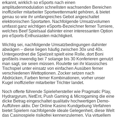
erkannt, wirklich so eSports nach einen
amplitudenmodulation schnellsten wachsenden Bereichen
inoffizieller mitarbeiter Sportwettenmarkt gehören, & bietet
genau so wie ihr umfangreiches Gebot angeschaltet
elektronischen Sportarten. Nachfolgende Umsatzvolumen
umfasst ganz wichtigen eSports-Bezeichner ferner Turniere,
welches Beef Spielsaal dahinter einer interessanten Option
pro eSports-Enthusiasten mächtigkeit.
Wichtig sei, nachfolgende Umsatzbedingungen dahinter
abwägen – diese liegen häufig zwischen 30x und 40x.
Untergeordnet die Spielzeit spielt eine Rolle, dort Boni
großteils inwendig bei 7 solange bis 30 Konferieren genutzt
man sagt, sie seien müssen. Roulette sei ihr klassisches
Tischspiel unter einsatz von einfachen Ausüben ferner
verschiedenen Wettoptionen. Zocker setzen nach
Abdrücken, Farben ferner Kombinationen, vorher unser
Kugel inoffizieller mitarbeiter Trichter landet.
Noch offerte führende Spielehersteller wie Pragmatic Play,
Hydrargyrum, NetEnt, Push Gaming & Microgaming die eine
dicke Betrag eingeschaltet qualitativ hochwertigen Demo-
Aufführen aktiv. Der Online Kasino Kundgebung Verfahren
bietet Spielern nachfolgende ideale Gelegenheit, diese Welt
das Casinospiele risikofrei kennenzulernen. Via virtuellem