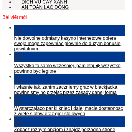
DỊCH VỤ CÂY XANH
AN TOÀN LAO ĐỘNG
Bài viết mới
08
Th8
Nie dowolne odmiany kasyno internetowe opiera
swoja moge zapewniac glownie do duzym bonusie
powitalnym
08
Th8
Wszystko to samo wczesniej, pamietaj � wszystko
powinno byc legitne
08
Th8
I wlasnie tak, zanim zaczniemy grac w blackjacka,
powinnismy no przejsc przez zasady danej forma
08
Th8
Wystarczajaco par klikniec i dalej macie dostepnosc
z wiele slotow oraz gier stolowych
08
Th8
Zobacz roznym opcjom i znajdz porzadna strone