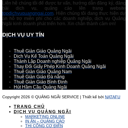
Liên hệ chúng tôi để được tư vấn, hướng dẫn đăng ký, đăng
bài dịch vụ, quảng cáo lên trang website
topdichvuquangngai.com
. Hiện chúng tôi đang thực hiện dự
án hỗ trợ miễn phí cho các doanh nghiệp, dịch vụ Quảng
Ngãi kinh doanh phát triển hơn. Xin chân thành cảm ơn!
DỊCH VỤ UY TÍN
Thuê Giàn Giáo Quảng Ngãi
Dịch Vụ Kế Toán Quảng Ngãi
Thành Lập Doanh nghiệp Quảng Ngãi
Thay Đổi Giấy Phép Kinh Doanh Quảng Ngãi
Thuê Giàn Giáo Quảng Nam
Thuê Giàn Giáo Đà nẵng
Thuê Giàn Giáo Bình Định
Hút Hầm Cầu Quảng Ngãi
Copyright 2026 ©
QUẢNG NGÃI SERVICE
| Thiết kế bởi
NATAFU
TRANG CHỦ
DỊCH VỤ QUẢNG NGÃI
MARKETING ONLINE
IN ẤN – QUẢNG CÁO
THI CÔNG CƠ ĐIỆN