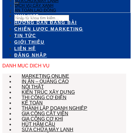
SỬA CHỮA MÁY LẠNH
DỊCH VỤ CÂY XANH
AN TOÀN LAO ĐỘNG
KHU VỰC
HƯỚNG DẪN ĐĂNG BÀI
CHIẾN LƯỢC MARKETING
TIN TỨC
GIỚI THIỆU
LIÊN HỆ
ĐĂNG NHẬP
DANH MỤC DỊCH VỤ
MARKETING ONLINE
IN ẤN – QUẢNG CÁO
NỘI THẤT
KIẾN TRÚC XÂY DỰNG
THI CÔNG CƠ ĐIỆN
KẾ TOÁN
THÀNH LẬP DOANH NGHIỆP
GIA CÔNG CẮT VIỀN
GIA CÔNG CƠ KHÍ
HÚT HẦM CẦU
SỬA CHỮA MÁY LẠNH