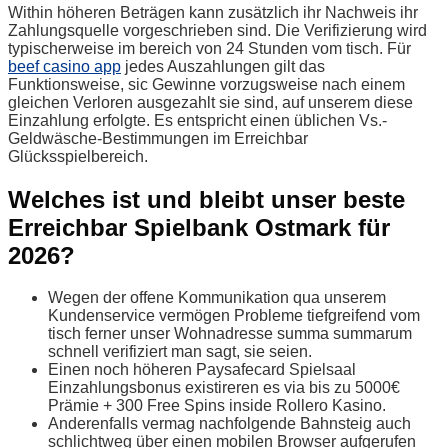
Within höheren Beträgen kann zusätzlich ihr Nachweis ihr
Zahlungsquelle vorgeschrieben sind. Die Verifizierung wird
typischerweise im bereich von 24 Stunden vom tisch. Für
beef casino app
jedes Auszahlungen gilt das
Funktionsweise, sic Gewinne vorzugsweise nach einem
gleichen Verloren ausgezahlt sie sind, auf unserem diese
Einzahlung erfolgte. Es entspricht einen üblichen Vs.-
Geldwäsche-Bestimmungen im Erreichbar
Glücksspielbereich.
Welches ist und bleibt unser beste
Erreichbar Spielbank Ostmark für
2026?
Wegen der offene Kommunikation qua unserem
Kundenservice vermögen Probleme tiefgreifend vom
tisch ferner unser Wohnadresse summa summarum
schnell verifiziert man sagt, sie seien.
Einen noch höheren Paysafecard Spielsaal
Einzahlungsbonus existireren es via bis zu 5000€
Prämie + 300 Free Spins inside Rollero Kasino.
Anderenfalls vermag nachfolgende Bahnsteig auch
schlichtweg über einen mobilen Browser aufgerufen