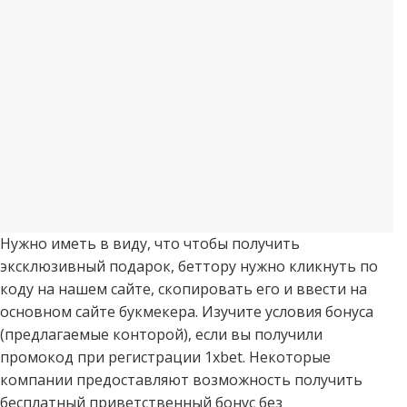
Нужно иметь в виду, что чтобы получить
эксклюзивный подарок, беттору нужно кликнуть по
коду на нашем сайте, скопировать его и ввести на
основном сайте букмекера. Изучите условия бонуса
(предлагаемые конторой), если вы получили
промокод при регистрации 1xbet. Некоторые
компании предоставляют возможность получить
бесплатный приветственный бонус без