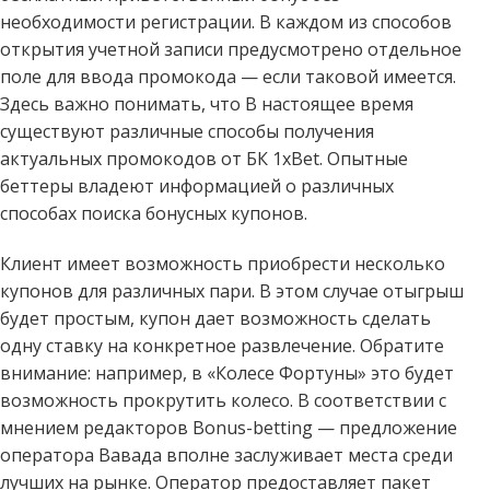
необходимости регистрации. В каждом из способов
открытия учетной записи предусмотрено отдельное
поле для ввода промокода — если таковой имеется.
Здесь важно понимать, что В настоящее время
существуют различные способы получения
актуальных промокодов от БК 1xBet. Опытные
беттеры владеют информацией о различных
способах поиска бонусных купонов.
Клиент имеет возможность приобрести несколько
купонов для различных пари. В этом случае отыгрыш
будет простым, купон дает возможность сделать
одну ставку на конкретное развлечение. Обратите
внимание: например, в «Колесе Фортуны» это будет
возможность прокрутить колесо. В соответствии с
мнением редакторов Bonus-betting — предложение
оператора Вавада вполне заслуживает места среди
лучших на рынке. Оператор предоставляет пакет