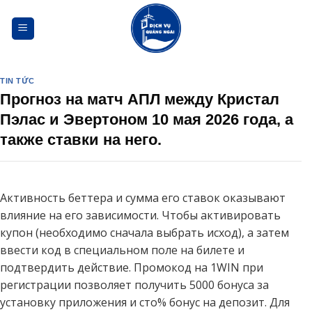
Skip
to
content
TIN TỨC
Прогноз на матч АПЛ между Кристал
Пэлас и Эвертоном 10 мая 2026 года, а
также ставки на него.
Активность беттера и сумма его ставок оказывают
влияние на его зависимости. Чтобы активировать
купон (необходимо сначала выбрать исход), а затем
ввести код в специальном поле на билете и
подтвердить действие. Промокод на 1WIN при
регистрации позволяет получить 5000 бонуса за
установку приложения и сто% бонус на депозит. Для