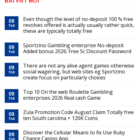
BÀI VIẾT MỚI
Even though the level of no-deposit 100 % free
09
revolves offered is actually usually rather quick,
Th8
these are typically totally free
Sportzino Gambling enterprise No-deposit
09
Added bonus 2026: Free Sc Discount Password
Th8
There are not any alive agent games otherwise
09
social wagering, but web sites eg Sportzino
Th8
create focus on particularly choices
Top 10 On the web Roulette Gambling
09
enterprises 2026 Real cash Game
Th8
Zula Promotion Code August Claim Totally free
09
ten South carolina + 120K Coins
Th8
Discover the Cellular Means to fix Use Ruby
09
Chance Casino App
Th8