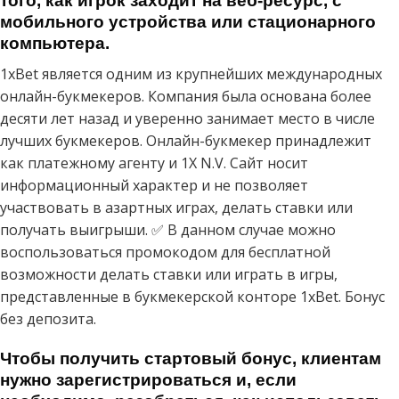
того, как игрок заходит на веб-ресурс, с
мобильного устройства или стационарного
компьютера.
1xBet является одним из крупнейших международных
онлайн-букмекеров. Компания была основана более
десяти лет назад и уверенно занимает место в числе
лучших букмекеров. Онлайн-букмекер принадлежит
как платежному агенту и 1X N.V. Сайт носит
информационный характер и не позволяет
участвовать в азартных играх, делать ставки или
получать выигрыши. ✅ В данном случае можно
воспользоваться промокодом для бесплатной
возможности делать ставки или играть в игры,
представленные в букмекерской конторе 1xBet. Бонус
без депозита.
Чтобы получить стартовый бонус, клиентам
нужно зарегистрироваться и, если