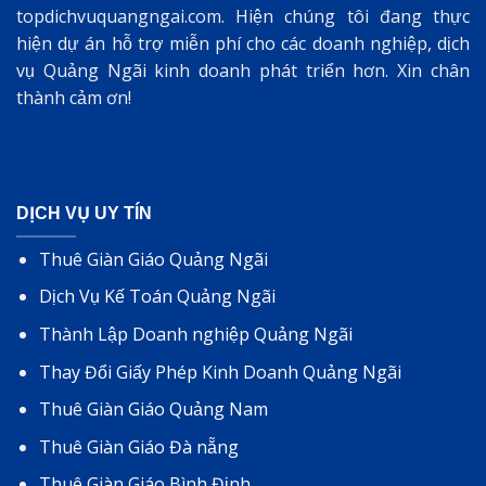
topdichvuquangngai.com
. Hiện chúng tôi đang thực
hiện dự án hỗ trợ miễn phí cho các doanh nghiệp, dịch
vụ Quảng Ngãi kinh doanh phát triển hơn. Xin chân
thành cảm ơn!
DỊCH VỤ UY TÍN
Thuê Giàn Giáo Quảng Ngãi
Dịch Vụ Kế Toán Quảng Ngãi
Thành Lập Doanh nghiệp Quảng Ngãi
Thay Đổi Giấy Phép Kinh Doanh Quảng Ngãi
Thuê Giàn Giáo Quảng Nam
Thuê Giàn Giáo Đà nẵng
Thuê Giàn Giáo Bình Định