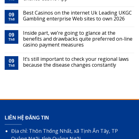
Best Casinos on the internet Uk Leading UKGC
09
Gambling enterprise Web sites to own 2026
Th8
Inside part, we’re going to glance at the
09
benefits and drawbacks quite preferred on-line
Th8
casino payment measures
It’s still important to check your regional laws
09
because the disease changes constantly
Th8
LIÊN HỆ ĐĂNG TIN
Địa chỉ: Thôn Thống Nhất, xã Tịnh Ấn Tây, TP
Quảng Ngãi, tỉnh Quảng Ngãi.