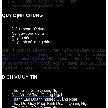
Hotline: 090 259 2737 - 097 535 6643
Mail: natafugroup@gmail.com
QUY ĐỊNH CHUNG
Điều khoản sử dụng
Nội quy cộng đồng
Quyền riêng tư
Quy định nội dung đăng
Liên hệ chúng tôi để được tư vấn, hướng dẫn đăng ký, đăng
bài dịch vụ, quảng cáo lên trang website
topdichvuquangngai.com
. Hiện chúng tôi đang thực hiện dự
án hỗ trợ miễn phí cho các doanh nghiệp, dịch vụ Quảng
Ngãi kinh doanh phát triển hơn. Xin chân thành cảm ơn!
DỊCH VỤ UY TÍN
Thuê Giàn Giáo Quảng Ngãi
Dịch Vụ Kế Toán Quảng Ngãi
Thành Lập Doanh nghiệp Quảng Ngãi
Thay Đổi Giấy Phép Kinh Doanh Quảng Ngãi
Thuê Giàn Giáo Quảng Nam