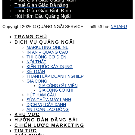
Thuê Giàn Giáo Đà nẵng
Thuê Giàn Giáo Bình Định
Hút Hầm Cầu Quảng Ngãi
Copyright 2026 ©
QUẢNG NGÃI SERVICE
| Thiết kế bởi
NATAFU
TRANG CHỦ
DỊCH VỤ QUẢNG NGÃI
MARKETING ONLINE
IN ẤN – QUẢNG CÁO
THI CÔNG CƠ ĐIỆN
NỘI THẤT
KIẾN TRÚC XÂY DỰNG
KẾ TOÁN
THÀNH LẬP DOANH NGHIỆP
GIA CÔNG
GIA CÔNG CẮT VIỀN
GIA CÔNG CƠ KHÍ
HÚT HẦM CẦU
SỬA CHỮA MÁY LẠNH
DỊCH VỤ CÂY XANH
AN TOÀN LAO ĐỘNG
KHU VỰC
HƯỚNG DẪN ĐĂNG BÀI
CHIẾN LƯỢC MARKETING
TIN TỨC