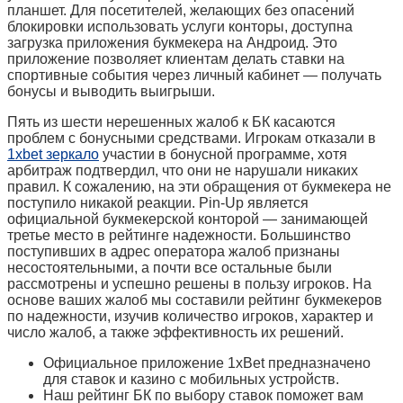
планшет. Для посетителей, желающих без опасений
блокировки использовать услуги конторы, доступна
загрузка приложения букмекера на Андроид. Это
приложение позволяет клиентам делать ставки на
спортивные события через личный кабинет — получать
бонусы и выводить выигрыши.
Пять из шести нерешенных жалоб к БК касаются
проблем с бонусными средствами. Игрокам отказали в
1xbet зеркало
участии в бонусной программе, хотя
арбитраж подтвердил, что они не нарушали никаких
правил. К сожалению, на эти обращения от букмекера не
поступило никакой реакции. Pin-Up является
официальной букмекерской конторой — занимающей
третье место в рейтинге надежности. Большинство
поступивших в адрес оператора жалоб признаны
несостоятельными, а почти все остальные были
рассмотрены и успешно решены в пользу игроков. На
основе ваших жалоб мы составили рейтинг букмекеров
по надежности, изучив количество игроков, характер и
число жалоб, а также эффективность их решений.
Официальное приложение 1xBet предназначено
для ставок и казино с мобильных устройств.
Наш рейтинг БК по выбору ставок поможет вам