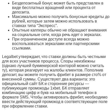
Бездепозитный бонус может быть представлен в
виде бесплатных вращений или процента от
депозита.
Максимально можно получить бонусные кредиты до
рублей, которые затем можно использовать в
ставках типа “Экспресс”.
Опытные капперы обычно не обращают внимания
на социальные сети, когда речь идет о зеркалах.
При ограниченном доступе всегда можно
воспользоваться зеркалами или партнерскими
ссылками.
Legalbet утверждает, что ставки должны быть честными
для всех участников процесса. Споры неизбежны
(однако лучшей букмекерской конторой можно считать
ту), которая реагирует на жалобы клиентов. Пополнив
депозит, вы можете получить фрибет в размере сто% от
внесенной суммы. Существуют два варианта: это
официальный сайт БК и сторонние ресурсы —
публикующие промокоды 1xbet. БК отправляет
комбинацию цифр и букв на мобильный телефон в
формате SMS. Чтобы активировать фрибет, необходимо
ввести действующий промокод в соответствующее поле
при оформлении ставки.