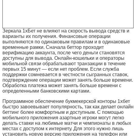
Зеркала 1хБет не влияют на скорость вывода средств и
варианты их получения. Финансовые операции
выполняются по одинаковым правилам и в одинаковые
временные рамки. Сначала беттор проходит
верификацию аккаунта, после чего деньги становятся
доступны для вывода. Онлайн-кошельки и операторы
мобильной связи обрабатывают транзакции в течение
первых 15 минут — если нет проблем. Если служба
поддержки сомневается в честности сыгранных ставок,
подтверждение операции может занять больше времени.
Обработка платежа может занять больше времени с
определенными банковскими картами.
Программное обеспечение букмекерской конторы 1хбет
быстро завоевывает популярность, так как делает онлайн
беттинг более комфортным и доступным. С помощью
мобильного приложения азартные игроки могут легко
делать ставки на любимые матчи и чемпионаты в любых
местах с доступом к интернету. Для этого нужно лишь
установить новую версию приложения на телефон или