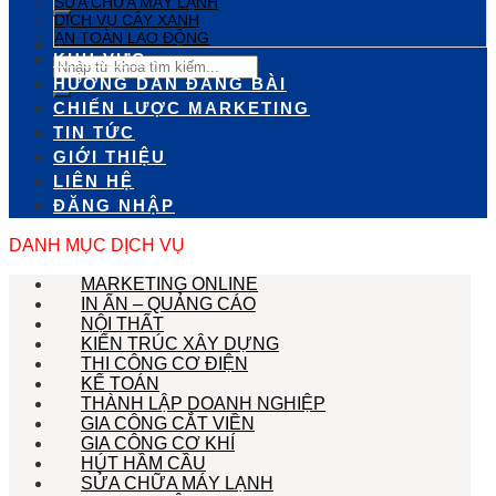
SỬA CHỮA MÁY LẠNH
DỊCH VỤ CÂY XANH
AN TOÀN LAO ĐỘNG
KHU VỰC
HƯỚNG DẪN ĐĂNG BÀI
CHIẾN LƯỢC MARKETING
TIN TỨC
GIỚI THIỆU
LIÊN HỆ
ĐĂNG NHẬP
DANH MỤC DỊCH VỤ
MARKETING ONLINE
IN ẤN – QUẢNG CÁO
NỘI THẤT
KIẾN TRÚC XÂY DỰNG
THI CÔNG CƠ ĐIỆN
KẾ TOÁN
THÀNH LẬP DOANH NGHIỆP
GIA CÔNG CẮT VIỀN
GIA CÔNG CƠ KHÍ
HÚT HẦM CẦU
SỬA CHỮA MÁY LẠNH