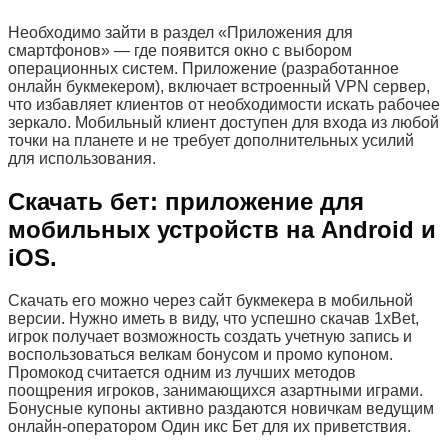
Необходимо зайти в раздел «Приложения для
смартфонов» — где появится окно с выбором
операционных систем. Приложение (разработанное
онлайн букмекером), включает встроенный VPN сервер,
что избавляет клиентов от необходимости искать рабочее
зеркало.
Мобильный клиент доступен для входа из любой
точки на планете и не требует дополнительных усилий
для использования.
Скачать бет: приложение для
мобильных устройств на Android и
iOS.
Скачать его можно через сайт букмекера в мобильной
версии. Нужно иметь в виду, что успешно скачав 1xBet,
игрок получает возможность создать учетную запись и
воспользоваться велкам бонусом и промо купоном.
Промокод считается одним из лучших методов
поощрения игроков, занимающихся азартными играми.
Бонусные купоны активно раздаются новичкам ведущим
онлайн-оператором Один икс Бет для их приветствия.