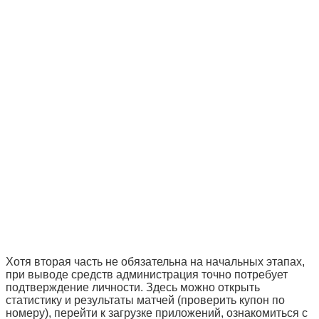
Хотя вторая часть не обязательна на начальных этапах,
при выводе средств администрация точно потребует
подтверждение личности. Здесь можно открыть
статистику и результаты матчей (проверить купон по
номеру), перейти к загрузке приложений, ознакомиться с