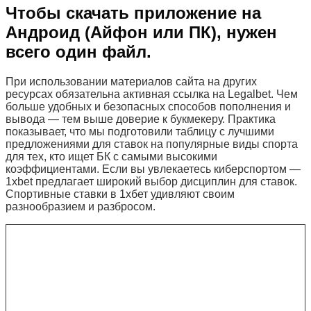
Чтобы скачать приложение на
Андроид (Айфон или ПК), нужен
всего один файл.
При использовании материалов сайта на других
ресурсах обязательна активная ссылка на Legalbet. Чем
больше удобных и безопасных способов пополнения и
вывода — тем выше доверие к букмекеру. Практика
показывает, что мы подготовили таблицу с лучшими
предложениями для ставок на популярные виды спорта
для тех, кто ищет БК с самыми высокими
коэффициентами. Если вы увлекаетесь киберспортом —
1xbet предлагает широкий выбор дисциплин для ставок.
Спортивные ставки в 1хбет удивляют своим
разнообразием и разбросом.