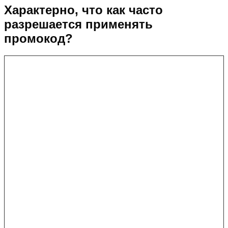
Характерно, что как часто
разрешается применять
промокод?