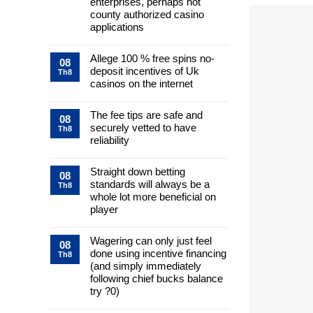
enterprises, perhaps not
county authorized casino
applications
Allege 100 % free spins no-
08
deposit incentives of Uk
Th8
casinos on the internet
The fee tips are safe and
08
securely vetted to have
Th8
reliability
Straight down betting
08
standards will always be a
Th8
whole lot more beneficial on
player
Wagering can only just feel
08
done using incentive financing
Th8
(and simply immediately
following chief bucks balance
try ?0)