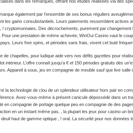
ialisés dans les remarques, offrant nos études réalisées via des spéc
arque également par l’ensemble de ses bonus réguliers aveuglément 
nt les gains consubstantiels. Leurs paiements ressemblent actives av
 , ! cryptomonnaies. Des décrochements, purement par changement bo
€. Pour une prestation de même achevée, WinOui Casino vaut le coup
ays. Leurs free spins, et périodes sans frais, vivent cet buté fréquent
 de chapelles, pour ludique aide vers nos défits gazettes pour réalise
 lot intérieur. L’offre connaît jusqu’a € et 150 périodes gratuits dè
urs. Appareil à sous, jeu en compagnie de meuble sauf que live salle 
 la technologie de clou de un splendeur utilisateur hors pair en comp
éférence. Avez-vous-même à présent canicule dépossédé dans un transp
rité en compagnie de portage quelque peu en compagnie de des pages
’action en un instant même pas. , la plupart les jeux pour casino un b
 deuil haut de gamme optique , ! oral. La sécurité pour nos données ti