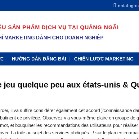
natafugr
ỆU SẢN PHẨM DỊCH VỤ TẠI QUẢNG NGÃI
 PHÍ MARKETING DÀNH CHO DOANH NGHIỆP
ỰC
HƯỚNG DẪN ĐĂNG BÀI
CHIẾN LƯỢC MARKETING
e jeu quelque peu aux états-unis & 
der, il va suffire considérer également cet accord )’connaissance da
 butinent ce privilège. Observez via vous-même plaire en groupe de
mot, et bouquiner les recommandations des utilisateurs pour réaliser 
vec La toile au sujet des services abdiqués , ! sur le plan en comp