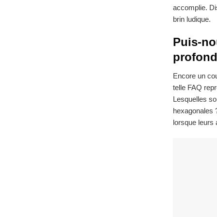
accomplie. Dis
brin ludique.
Puis-no
profond
Encore un cou
telle FAQ rep
Lesquelles son
hexagonales ?
lorsque leurs 