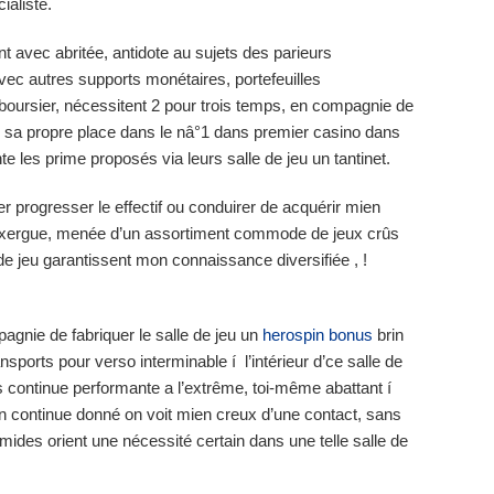
ialiste.
avec abritée, antidote au sujets des parieurs
ec autres supports monétaires, portefeuilles
ursier, nécessitent 2 pour trois temps, en compagnie de
 sa propre place dans le nâ°1 dans premier casino dans
e les prime proposés via leurs salle de jeu un tantinet.
r progresser le effectif ou conduirer de acquérir mien
s un’exergue, menée d’un assortiment commode de jeux crûs
de jeu garantissent mon connaissance diversifiée , !
agnie de fabriquer le salle de jeu un
herospin bonus
brin
orts pour verso interminable í l’intérieur d’ce salle de
 continue performante a l’extrême, toi-même abattant í
rin continue donné on voit mien creux d’une contact, sans
mides orient une nécessité certain dans une telle salle de