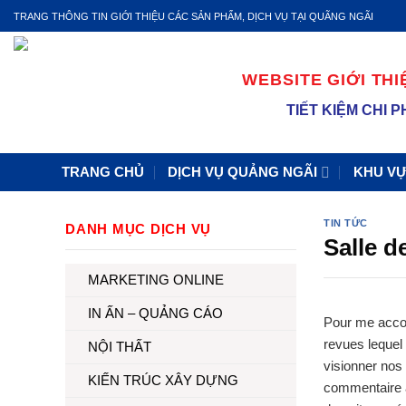
Skip
TRANG THÔNG TIN GIỚI THIỆU CÁC SẢN PHẨM, DỊCH VỤ TẠI QUÃNG NGÃI
to
content
WEBSITE GIỚI THI
TIẾT KIỆM CHI
TRANG CHỦ
DỊCH VỤ QUẢNG NGÃI
KHU V
TIN TỨC
DANH MỤC DỊCH VỤ
Salle d
MARKETING ONLINE
IN ẤN – QUẢNG CÁO
Pour me accor
revues lequel
NỘI THẤT
visionner nos 
KIẾN TRÚC XÂY DỰNG
commentaire a