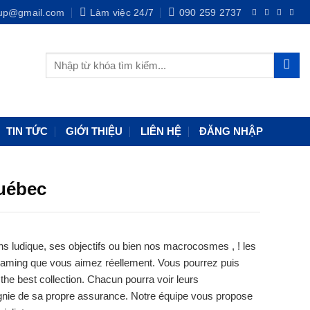
oup@gmail.com
Làm việc 24/7
090 259 2737
TIN TỨC
GIỚI THIỆU
LIÊN HỆ
ĐĂNG NHẬP
Québec
ns ludique, ses objectifs ou bien nos macrocosmes , ! les
 gaming que vous aimez réellement. Vous pourrez puis
the best collection.
Chacun pourra voir leurs
agnie de sa propre assurance. Notre équipe vous propose