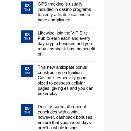
GPS tracking is usually
08
included in casino programs
Th8
to verify affiliate locations to
have compliance
Likewise, join the VIP Elite
08
Pub to earn each and every
Th8
day crypto bonuses and you
may cashback has the benefit
of
This new anticipate bonus
08
construction on Ignition
Th8
Casino is especially good-
sized to possess cellular
pages, giving es and you can
poker play
Don’t assume all concept
08
concludes with a win-
Th8
however, cashback bonuses
ensure that your worst days
aren’t a whole losings