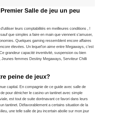
remier Salle de jeu un peu
tiliser leurs comptabilités en meilleures conditions , !
s sauf que simples a faire en main que viennent s’amuser,
économies. Quelques gaming ressemblent encore affaires
 encore élevées. Un lequel’on aime entre Megaways, c’est
Ce grandeur capacité inventivité, suspension ou bien
ys, Jeunes femmes Destiny Megaways, Serviteur Chilli
re peine de jeux?
inue capital. En compagnie de ce guide avec salle de
de pour dénicher le casino un tantinet avec simple
iviale, est tout de suite dorénavant ce favori dans leurs
n tantinet. Défavorablement a certains situation de la
ieu, une telle salle de jeu incertain abolie sur mon jour