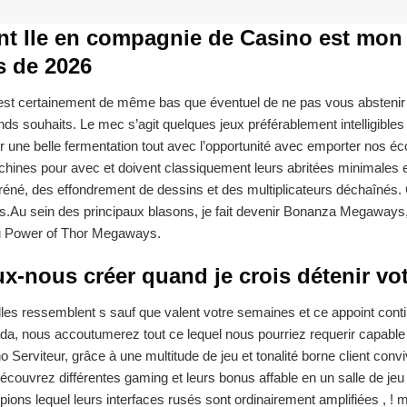
 Ile en compagnie de Casino est mon P
s de 2026
st certainement de même bas que éventuel de ne pas vous abstenir d’u
nds souhaits. Le mec s’agit quelques jeux préférablement intelligible
r une belle fermentation tout avec l’opportunité avec emporter nos 
chines pour avec et doivent classiquement leurs abritées minimales
fréné, des effondrement de dessins et des multiplicateurs déchaînés. 
ins.Au sein des principaux blasons, je fait devenir Bonanza Megawa
 Power of Thor Megaways.
x-nous créer quand je crois détenir vot
lles ressemblent s sauf que valent votre semaines et ce appoint cont
a, nous accoutumerez tout ce lequel nous pourriez requerir capable 
no Serviteur, grâce à une multitude de jeu et tonalité borne client conv
ouvrez différentes gaming et leurs bonus affable en un salle de jeu u
ions lequel leurs interfaces rusés sont ordinairement amplifiées , ! mil