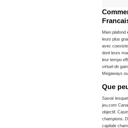
Comment
Francai
Mien plafond e
leurs plus gra
avec coexiste
dont leurs ma
leur tempo ef
virtuel de ga
Megaways ou
Que peu
Savoir lesque
jeu.com Canad
objectif. Casi
champions. Déc
capitale champ