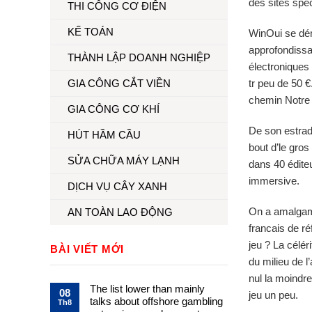
des sites spéc
THI CÔNG CƠ ĐIỆN
KẾ TOÁN
WinOui se dém
approfondissa
THÀNH LẬP DOANH NGHIỆP
électroniques
GIA CÔNG CẮT VIỀN
tr peu de 50 
chemin Notre p
GIA CÔNG CƠ KHÍ
De son estrade
HÚT HẦM CẦU
bout d’le gros
SỬA CHỮA MÁY LẠNH
dans 40 édite
immersive.
DỊCH VỤ CÂY XANH
On a amalgamé
AN TOÀN LAO ĐỘNG
francais de r
jeu ? La célé
BÀI VIẾT MỚI
du milieu de l
nul la moindre
The list lower than mainly
08
jeu un peu.
talks about offshore gambling
Th8