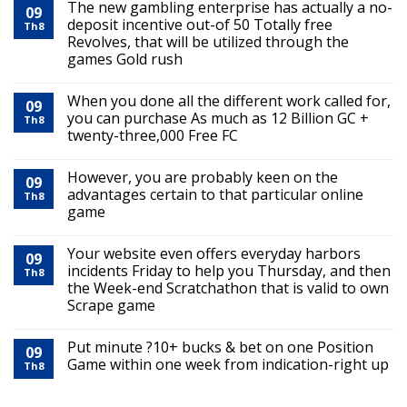
The new gambling enterprise has actually a no-
09
deposit incentive out-of 50 Totally free
Th8
Revolves, that will be utilized through the
games Gold rush
When you done all the different work called for,
09
you can purchase As much as 12 Billion GC +
Th8
twenty-three,000 Free FC
However, you are probably keen on the
09
advantages certain to that particular online
Th8
game
Your website even offers everyday harbors
09
incidents Friday to help you Thursday, and then
Th8
the Week-end Scratchathon that is valid to own
Scrape game
Put minute ?10+ bucks & bet on one Position
09
Game within one week from indication-right up
Th8