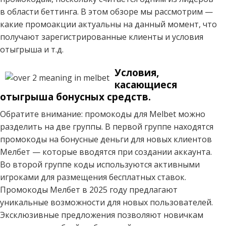
в области беттинга. В этом обзоре мы рассмотрим —
какие промоакции актуальны на данный момент, что
получают зарегистрированные клиенты и условия
отыгрыша и т.д.
Условия,
касающиеся
отыгрыша бонусных средств.
Обратите внимание: промокоды для Melbet можно
разделить на две группы. В первой группе находятся
промокоды на бонусные деньги для новых клиентов
Мелбет — которые вводятся при создании аккаунта.
Во второй группе коды используются активными
игроками для размещения бесплатных ставок.
Промокоды Мелбет в 2025 году предлагают
уникальные возможности для новых пользователей.
Эксклюзивные предложения позволяют новичкам