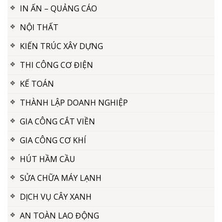
IN ẤN – QUẢNG CÁO
NỘI THẤT
KIẾN TRÚC XÂY DỰNG
THI CÔNG CƠ ĐIỆN
KẾ TOÁN
THÀNH LẬP DOANH NGHIỆP
GIA CÔNG CẮT VIỀN
GIA CÔNG CƠ KHÍ
HÚT HẦM CẦU
SỬA CHỮA MÁY LẠNH
DỊCH VỤ CÂY XANH
AN TOÀN LAO ĐỘNG