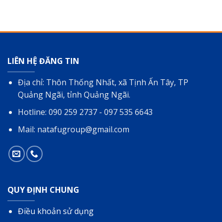
LIÊN HỆ ĐĂNG TIN
Địa chỉ: Thôn Thống Nhất, xã Tịnh Ấn Tây, TP
Quảng Ngãi, tỉnh Quảng Ngãi.
Hotline: 090 259 2737 - 097 535 6643
Mail: natafugroup@gmail.com
QUY ĐỊNH CHUNG
Điều khoản sử dụng