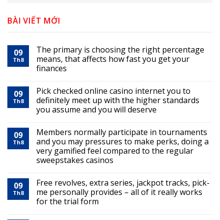
BÀI VIẾT MỚI
The primary is choosing the right percentage
09
means, that affects how fast you get your
Th8
finances
Pick checked online casino internet you to
09
definitely meet up with the higher standards
Th8
you assume and you will deserve
Members normally participate in tournaments
09
and you may pressures to make perks, doing a
Th8
very gamified feel compared to the regular
sweepstakes casinos
Free revolves, extra series, jackpot tracks, pick-
09
me personally provides – all of it really works
Th8
for the trial form