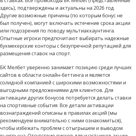
в ставках. Все промокоды БК Melbet (представленные
здесь), подтверждены и актуальны на 2026 год.
Другие возможные причины (по которым бонус не
был получен), могут включать истечение срока акции
или подозрения по поводу мультиаккаунтинга.
Опытные игроки предпочитают выбирать надежные
букмекерские конторы с безупречной репутацией для
размещения ставок на спорт.
БК Мелбет уверенно занимает позицию среди лучших
сайтов в области онлайн-беттинга и является
солидной компанией с широкими возможностями и
выгодными предложениями для клиентов. Для
активации других бонусов потребуется делать ставки
на спортивные события. Все детали активации
вознаграждений описаны в правилах акций (мы
рекомендуем внимательно с ними ознакомиться),
чтобы избежать проблем с отыгрышем и выводом
выигрыша. Отсутствие рисков для участников акции