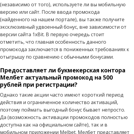
(независимо от того), используете ли вы мобильную
версию или сайт. После ввода промокода
(найденного на нашем портале), вы также получите
эксклюзивный удвоенный бонус, вне зависимости от
версии сайта 1xBit.
В первую очередь стоит
отметить, что главная особенность данного
промокода заключается в пониженных требованиях к
отыгрышу по сравнению с обычными бонусами.
Предоставляет ли букмекерская контора
Мелбет актуальный промокод на 500
рублей при регистрации?
Однако такие акции часто имеют короткий период
действия и ограниченное количество активаций,
поэтому поймать выгодный бонус бывает непросто.
Да (возможность активации промокодов полностью
доступна как на официальном сайте), так и в
мобильном приложении Melbet. Мелбет представляет