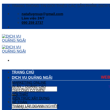
Skip
TRANG THÔNG TIN GIỚI THIỆU CÁC SẢN PHẨM, DỊCH 
to
content
natafugroup@gmail.com
Làm việc 24/7
090 259 2737
TRANG CHỦ
WEBS
DỊCH VỤ QUẢNG NGÃI
MARKETING ONLINE
IN ẤN – QUẢNG CÁO
THI CÔNG CƠ ĐIỆN
NỘI THẤT
KIẾN TRÚC XÂY DỰNG
KẾ TOÁN
THÀNH LẬP DOANH NGHIỆP
GIA CÔNG