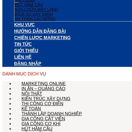
HÚT HẦM CẦU
SỬA CHỮA MÁY LẠNH
DỊCH VỤ CÂY XANH
AN TOÀN LAO ĐỘNG
KHU VỰC
HƯỚNG DẪN ĐĂNG BÀI
CHIẾN LƯỢC MARKETING
TIN TỨC
GIỚI THIỆU
LIÊN HỆ
ĐĂNG NHẬP
DANH MỤC DỊCH VỤ
MARKETING ONLINE
IN ẤN – QUẢNG CÁO
NỘI THẤT
KIẾN TRÚC XÂY DỰNG
THI CÔNG CƠ ĐIỆN
KẾ TOÁN
THÀNH LẬP DOANH NGHIỆP
GIA CÔNG CẮT VIỀN
GIA CÔNG CƠ KHÍ
HÚT HẦM CẦU