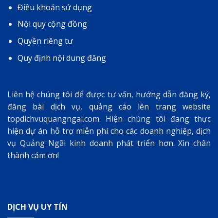
Điều khoản sử dụng
Nội quy cộng đồng
Quyền riêng tư
Quy định nội dung đăng
Liên hệ chúng tôi để được tư vấn, hướng dẫn đăng ký,
đăng bài dịch vụ, quảng cáo lên trang website
topdichvuquangngai.com
. Hiện chúng tôi đang thực
hiện dự án hỗ trợ miễn phí cho các doanh nghiệp, dịch
vụ Quảng Ngãi kinh doanh phát triển hơn. Xin chân
thành cảm ơn!
DỊCH VỤ UY TÍN