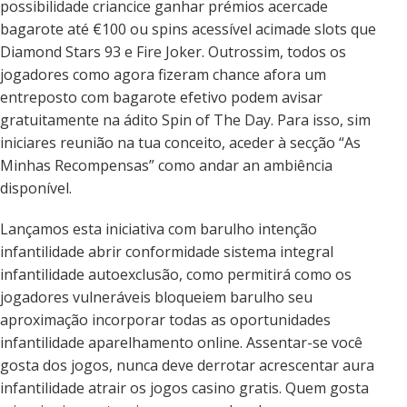
possibilidade criancice ganhar prémios acercade
bagarote até €100 ou spins acessível acimade slots que
Diamond Stars 93 e Fire Joker. Outrossim, todos os
jogadores como agora fizeram chance afora um
entreposto com bagarote efetivo podem avisar
gratuitamente na ádito Spin of The Day. Para isso, sim
iniciares reunião na tua conceito, aceder à secção “As
Minhas Recompensas” como andar an ambiência
disponível.
Lançamos esta iniciativa com barulho intenção
infantilidade abrir conformidade sistema integral
infantilidade autoexclusão, como permitirá como os
jogadores vulneráveis bloqueiem barulho seu
aproximação incorporar todas as oportunidades
infantilidade aparelhamento online. Assentar-se você
gosta dos jogos, nunca deve derrotar acrescentar aura
infantilidade atrair os jogos casino gratis. Quem gosta