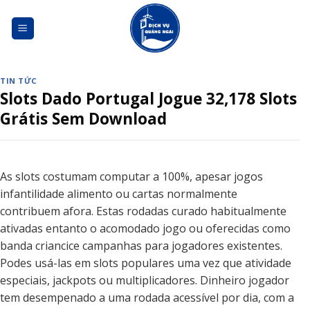
Skip
to
content
TIN TỨC
Slots Dado Portugal Jogue 32,178 Slots
Grátis Sem Download
As slots costumam computar a 100%, apesar jogos
infantilidade alimento ou cartas normalmente
contribuem afora. Estas rodadas curado habitualmente
ativadas entanto o acomodado jogo ou oferecidas como
banda criancice campanhas para jogadores existentes.
Podes usá-las em slots populares uma vez que atividade
especiais, jackpots ou multiplicadores.
Dinheiro jogador
tem desempenado a uma rodada acessível por dia, com a