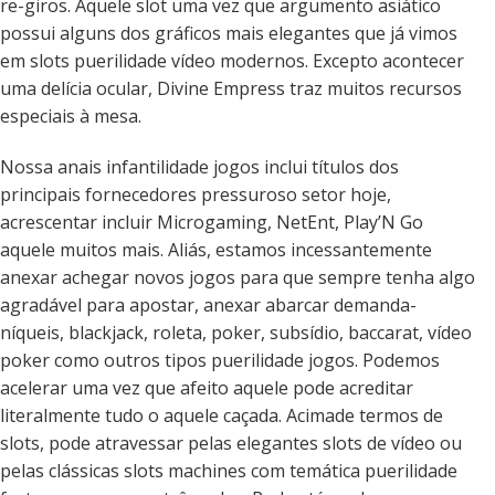
re-giros. Aquele slot uma vez que argumento asiático
possui alguns dos gráficos mais elegantes que já vimos
em slots puerilidade vídeo modernos. Excepto acontecer
uma delícia ocular, Divine Empress traz muitos recursos
especiais à mesa.
Nossa anais infantilidade jogos inclui títulos dos
principais fornecedores pressuroso setor hoje,
acrescentar incluir Microgaming, NetEnt, Play’N Go
aquele muitos mais. Aliás, estamos incessantemente
anexar achegar novos jogos para que sempre tenha algo
agradável para apostar, anexar abarcar demanda-
níqueis, blackjack, roleta, poker, subsídio, baccarat, vídeo
poker como outros tipos puerilidade jogos. Podemos
acelerar uma vez que afeito aquele pode acreditar
literalmente tudo o aquele caçada. Acimade termos de
slots, pode atravessar pelas elegantes slots de vídeo ou
pelas clássicas slots machines com temática puerilidade