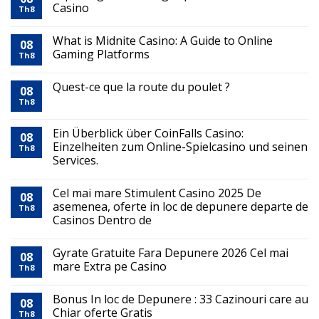
Casino
Th8
What is Midnite Casino: A Guide to Online
08
Gaming Platforms
Th8
Quest-ce que la route du poulet ?
08
Th8
Ein Überblick über CoinFalls Casino:
08
Einzelheiten zum Online-Spielcasino und seinen
Th8
Services.
Cel mai mare Stimulent Casino 2025 De
08
asemenea, oferte in loc de depunere departe de
Th8
Casinos Dentro de
Gyrate Gratuite Fara Depunere 2026 Cel mai
08
mare Extra pe Casino
Th8
Bonus In loc de Depunere : 33 Cazinouri care au
08
Chiar oferte Gratis
Th8