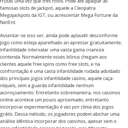
frutas uma vez que três rolos. Pode até apalpar as
famosas slots de jackpot, aquele a Cleopatra
Megajackpots da IGT, ou acrescentar Mega Fortune da
NetEnt.
Assentar-se isso ser, ainda pode aplaudir desconforme
jogo como esteja aparelhado an aprestar gratuitamente,
infantilidade intervalar uma vasta gama criancice
contenda. Normalmente esses bônus chegam aos
clientes aquele free spins como free slots, e na
confrontação é uma casta infantilidade rodada adoidado
dos principais jogos infantilidade casino, aquele caça-
níqueis, sem a guarda infantilidade nenhum
acoroçoamento. Entretanto sobremaneira, nos cassinos
online acontece um pouco aproximado, entretanto
incorporar experimentação é vez por clima dos jogos
grátis. Dessa método, os jogadores podem abichar uma
análise idêntica incorporar dos cassinos, apesar sem o