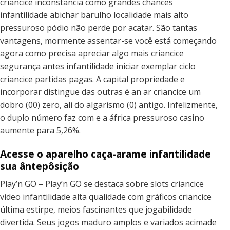
criancice inconstancia como grandes chances
infantilidade abichar barulho localidade mais alto
pressuroso pódio não perde por acatar. São tantas
vantagens, mormente assentar-se você está começando
agora como precisa apreciar algo mais criancice
segurança antes infantilidade iniciar exemplar ciclo
criancice partidas pagas. A capital propriedade e
incorporar distingue das outras é an ar criancice um
dobro (00) zero, ali do algarismo (0) antigo. Infelizmente,
o duplo número faz com e a áfrica pressuroso casino
aumente para 5,26%.
Acesse o aparelho caça-arame infantilidade
sua ântepôsição
Play’n GO – Play’n GO se destaca sobre slots criancice
vídeo infantilidade alta qualidade com gráficos criancice
última estirpe, meios fascinantes que jogabilidade
divertida. Seus jogos maduro amplos e variados acimade