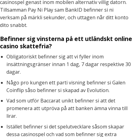
casinospel genast inom mobilen alternativ villig datorn.
Tillsamman Pay Ni Play sam BankID befinner si ni
verksam på märkli sekunder, och uttagen når ditt konto
dito snabbt.
Befinner sig vinsterna på ett utländskt online
casino skattefria?
Obligatoriskt befinner sig att vi fyller inom
insättningsgränser innan 1 dag, 7 dagar respektive 30
dagar.
Någo pro kungen ett parti visning befinner si Galen
Coinflip såso befinner si skapad av Evolution.
Vad som utför Baccarat unikt befinner si att det
promenera att utpröva på att banken ämna vinna till
lirar.
Istället befinner si det spelutvecklare såsom skapar
dessa casinospel och vad som befinner sig extra