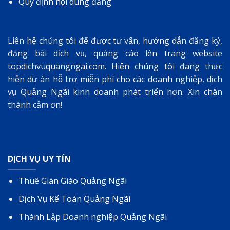
Quy định nội dung đăng
Liên hệ chúng tôi để được tư vấn, hướng dẫn đăng ký,
đăng bài dịch vụ, quảng cáo lên trang website
topdichvuquangngai.com
. Hiện chúng tôi đang thực
hiện dự án hỗ trợ miễn phí cho các doanh nghiệp, dịch
vụ Quảng Ngãi kinh doanh phát triển hơn. Xin chân
thành cảm ơn!
DỊCH VỤ UY TÍN
Thuê Giàn Giáo Quảng Ngãi
Dịch Vụ Kế Toán Quảng Ngãi
Thành Lập Doanh nghiệp Quảng Ngãi