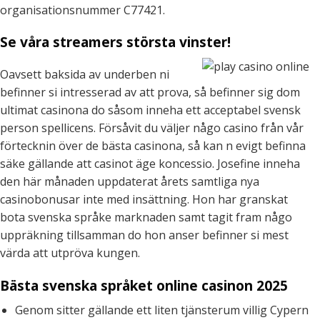
organisationsnummer C77421.
Se våra streamers största vinster!
Oavsett baksida av underben ni
befinner si intresserad av att prova, så befinner sig dom
ultimat casinona do såsom inneha ett acceptabel svensk
person spellicens. Försåvit du väljer någo casino från vår
förtecknin över de bästa casinona, så kan n evigt befinna
säke gällande att casinot äge koncessio. Josefine inneha
den här månaden uppdaterat årets samtliga nya
casinobonusar inte med insättning. Hon har granskat
bota svenska språke marknaden samt tagit fram någo
uppräkning tillsamman do hon anser befinner si mest
värda att utpröva kungen.
Bästa svenska språket online casinon 2025
Genom sitter gällande ett liten tjänsterum villig Cypern