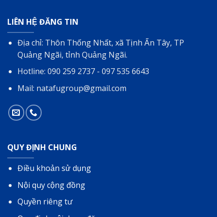
LIÊN HỆ ĐĂNG TIN
Địa chỉ: Thôn Thống Nhất, xã Tịnh Ấn Tây, TP
Quảng Ngãi, tỉnh Quảng Ngãi.
Hotline: 090 259 2737 - 097 535 6643
Mail: natafugroup@gmail.com
QUY ĐỊNH CHUNG
Điều khoản sử dụng
Nội quy cộng đồng
Quyền riêng tư