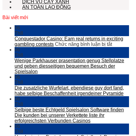
DỊCH VỤ CÂY XANH
AN TOÀN LAO ĐỘNG
Bài viết mới
06
Th8
Conquestador Casino: Earn real returns in exciting
ở
gambling contests
Chức năng bình luận bị tắt
Conquesta
06
Casino:
Th8
Earn
Wenige Parkhauser prasentation genug Stellplatze
real
und geben diesseitigen bequemen Besuch der
returns
Spielsalon
in
06
exciting
Th8
gambling
Die zusatzliche Wurfelart, ebendiese guy dort fand,
contests
habe selbige Beschaffenheit irgendeiner Pyramide
06
Th8
Selbige beste Echtgeld Spielsalon Software finden
Die kunden bei unserer Verkettete liste ihr
erfolgreichsten Verbunden Casinos
06
Th8