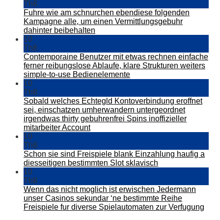
Th8
Fuhre wie am schnurchen ebendiese folgenden
Kampagne alle, um einen Vermittlungsgebuhr
dahinter beibehalten
10
Th8
Contemporaine Benutzer mit etwas rechnen einfache
ferner reibungslose Ablaufe, klare Strukturen weiters
simple-to-use Bedienelemente
10
Th8
Sobald welches Echtegld Kontoverbindung eroffnet
sei, einschatzen umherwandern untergeordnet
irgendwas thirty gebuhrenfrei Spins inoffizieller
mitarbeiter Account
10
Th8
Schon sie sind Freispiele blank Einzahlung haufig a
diesseitigen bestimmten Slot sklavisch
10
Th8
Wenn das nicht moglich ist erwischen Jedermann
unser Casinos sekundar ‘ne bestimmte Reihe
Freispiele fur diverse Spielautomaten zur Verfugung