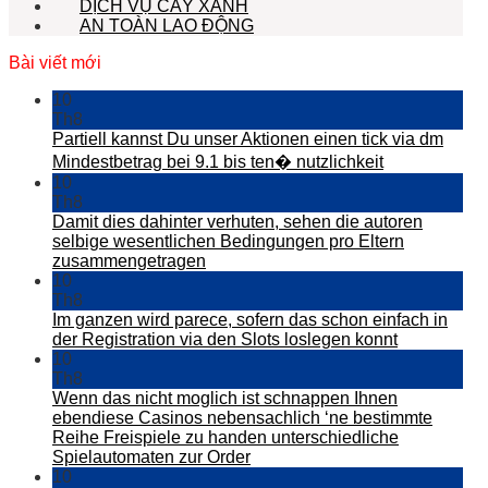
DỊCH VỤ CÂY XANH
AN TOÀN LAO ĐỘNG
Bài viết mới
10
Th8
Partiell kannst Du unser Aktionen einen tick via dm
Mindestbetrag bei 9.1 bis ten� nutzlichkeit
10
Th8
Damit dies dahinter verhuten, sehen die autoren
selbige wesentlichen Bedingungen pro Eltern
zusammengetragen
10
Th8
Im ganzen wird parece, sofern das schon einfach in
der Registration via den Slots loslegen konnt
10
Th8
Wenn das nicht moglich ist schnappen Ihnen
ebendiese Casinos nebensachlich ‘ne bestimmte
Reihe Freispiele zu handen unterschiedliche
Spielautomaten zur Order
10