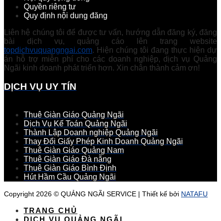
Quyền riêng tư
Quy định nội dung đăng
Liên hệ chúng tôi để được tư vấn, hướng dẫn đăng ký, đăng
bài dịch vụ, quảng cáo lên trang website
topdichvuquangngai.com
. Hiện chúng tôi đang thực hiện dự
án hỗ trợ miễn phí cho các doanh nghiệp, dịch vụ Quảng
Ngãi kinh doanh phát triển hơn. Xin chân thành cảm ơn!
DỊCH VỤ UY TÍN
Thuê Giàn Giáo Quảng Ngãi
Dịch Vụ Kế Toán Quảng Ngãi
Thành Lập Doanh nghiệp Quảng Ngãi
Thay Đổi Giấy Phép Kinh Doanh Quảng Ngãi
Thuê Giàn Giáo Quảng Nam
Thuê Giàn Giáo Đà nẵng
Thuê Giàn Giáo Bình Định
Hút Hầm Cầu Quảng Ngãi
Copyright 2026 ©
QUẢNG NGÃI SERVICE
| Thiết kế bởi
NATAFU
TRANG CHỦ
DỊCH VỤ QUẢNG NGÃI