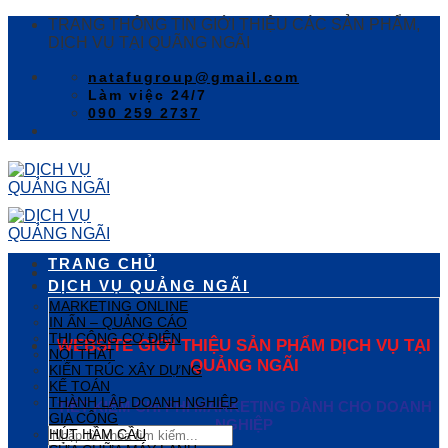
Skip
TRANG THÔNG TIN GIỚI THIỆU CÁC SẢN PHẨM,
to
DỊCH VỤ TẠI QUÃNG NGÃI
content
natafugroup@gmail.com
Làm việc 24/7
090 259 2737
TRANG CHỦ
DỊCH VỤ QUẢNG NGÃI
MARKETING ONLINE
IN ẤN – QUẢNG CÁO
THI CÔNG CƠ ĐIỆN
WEBSITE GIỚI THIỆU SẢN PHẨM DỊCH VỤ TẠI
NỘI THẤT
QUẢNG NGÃI
KIẾN TRÚC XÂY DỰNG
KẾ TOÁN
THÀNH LẬP DOANH NGHIỆP
TIẾT KIỆM CHI PHÍ MARKETING DÀNH CHO DOANH
GIA CÔNG
NGHIỆP
HÚT HẦM CẦU