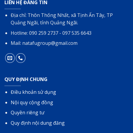
LIÊN HỆ ĐĂNG TIN
Địa chỉ: Thôn Thống Nhất, xã Tịnh Ấn Tây, TP
Quảng Ngãi, tỉnh Quảng Ngãi.
Hotline: 090 259 2737 - 097 535 6643
Mail: natafugroup@gmail.com
QUY ĐỊNH CHUNG
Điều khoản sử dụng
Nội quy cộng đồng
Quyền riêng tư
Quy định nội dung đăng