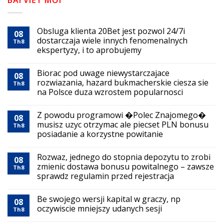
BÀI VIẾT MỚI
Obsluga klienta 20Bet jest pozwol 24/7i
08
dostarczaja wiele innych fenomenalnych
Th8
ekspertyzy, i to aprobujemy
Biorac pod uwage niewystarczajace
08
rozwiazania, hazard bukmacherskie ciesza sie
Th8
na Polsce duza wzrostem popularnosci
Z powodu programowi �Polec Znajomego�
08
musisz uzyc otrzymac ale piecset PLN bonusu
Th8
posiadanie a korzystne powitanie
Rozwaz, jednego do stopnia depozytu to zrobi
08
zmienic dostawa bonusu powitalnego – zawsze
Th8
sprawdz regulamin przed rejestracja
Be swojego wersji kapital w graczy, np
08
oczywiscie mniejszy udanych sesji
Th8