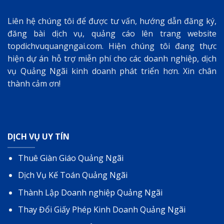
Liên hệ chúng tôi để được tư vấn, hướng dẫn đăng ký,
đăng bài dịch vụ, quảng cáo lên trang website
topdichvuquangngai.com
. Hiện chúng tôi đang thực
hiện dự án hỗ trợ miễn phí cho các doanh nghiệp, dịch
vụ Quảng Ngãi kinh doanh phát triển hơn. Xin chân
thành cảm ơn!
DỊCH VỤ UY TÍN
Thuê Giàn Giáo Quảng Ngãi
Dịch Vụ Kế Toán Quảng Ngãi
Thành Lập Doanh nghiệp Quảng Ngãi
Thay Đổi Giấy Phép Kinh Doanh Quảng Ngãi