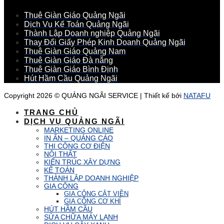
Thuê Giàn Giáo Quảng Ngãi
Dịch Vụ Kế Toán Quảng Ngãi
Thành Lập Doanh nghiệp Quảng Ngãi
Thay Đổi Giấy Phép Kinh Doanh Quảng Ngãi
Thuê Giàn Giáo Quảng Nam
Thuê Giàn Giáo Đà nẵng
Thuê Giàn Giáo Bình Định
Hút Hầm Cầu Quảng Ngãi
Copyright 2026 ©
QUẢNG NGÃI SERVICE
| Thiết kế bởi
NATAFU
TRANG CHỦ
DỊCH VỤ QUẢNG NGÃI
MARKETING ONLINE
IN ẤN – QUẢNG CÁO
THI CÔNG CƠ ĐIỆN
NỘI THẤT
KIẾN TRÚC XÂY DỰNG
KẾ TOÁN
THÀNH LẬP DOANH NGHIỆP
GIA CÔNG
GIA CÔNG CẮT VIỀN
GIA CÔNG CƠ KHÍ
HÚT HẦM CẦU
SỬA CHỮA MÁY LẠNH