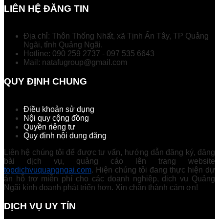
LIÊN HỆ ĐĂNG TIN
Địa chỉ: Thôn Thống Nhất, xã Tịnh Ấn Tây, TP Quảng
Ngãi, tỉnh Quảng Ngãi.
Hotline: 090 259 2737 - 097 535 6643
Mail: natafugroup@gmail.com
QUY ĐỊNH CHUNG
Điều khoản sử dụng
Nội quy cộng đồng
Quyền riêng tư
Quy định nội dung đăng
Liên hệ chúng tôi để được tư vấn, hướng dẫn đăng ký, đăng
bài dịch vụ, quảng cáo lên trang website
topdichvuquangngai.com
. Hiện chúng tôi đang thực hiện dự
án hỗ trợ miễn phí cho các doanh nghiệp, dịch vụ Quảng
Ngãi kinh doanh phát triển hơn. Xin chân thành cảm ơn!
DỊCH VỤ UY TÍN