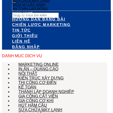
SỬA CHỮA MÁY LẠNH
DỊCH VỤ CÂY XANH
AN TOÀN LAO ĐỘNG
KHU VỰC
HƯỚNG DẪN ĐĂNG BÀI
CHIẾN LƯỢC MARKETING
TIN TỨC
GIỚI THIỆU
LIÊN HỆ
ĐĂNG NHẬP
DANH MỤC DỊCH VỤ
MARKETING ONLINE
IN ẤN – QUẢNG CÁO
NỘI THẤT
KIẾN TRÚC XÂY DỰNG
THI CÔNG CƠ ĐIỆN
KẾ TOÁN
THÀNH LẬP DOANH NGHIỆP
GIA CÔNG CẮT VIỀN
GIA CÔNG CƠ KHÍ
HÚT HẦM CẦU
SỬA CHỮA MÁY LẠNH