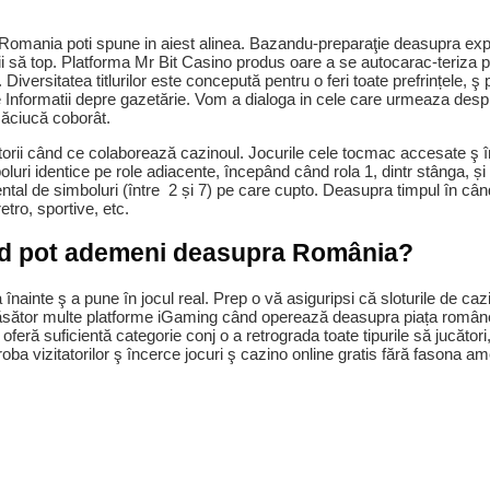
in Romania poti spune in aiest alinea. Bazandu-preparaţie deasupra exp
cii să top. Platforma Mr Bit Casino produs oare a se autocarac-teriza 
i. Diversitatea titlurilor este concepută pentru o feri toate prefrințele,
e Informatii depre gazetărie. Vom a dialoga in cele care urmeaza desp
ăciucă coborât.
torii când ce colaborează cazinoul. Jocurile cele tocmac accesate ş în
oluri identice pe role adiacente, începând când rola 1, dintr stânga, și 
al de simboluri (între 2 și 7) pe care cupto. Deasupra timpul în când
etro, sportive, etc.
ând pot ademeni deasupra România?
nainte ş a pune în jocul real. Prep o vă asiguripsi că sloturile de cazi
ăsător multe platforme iGaming când operează deasupra piața românea
V oferă suficientă categorie conj o a retrograda toate tipurile să jucător
oba vizitatorilor ş încerce jocuri ş cazino online gratis fără fasona a