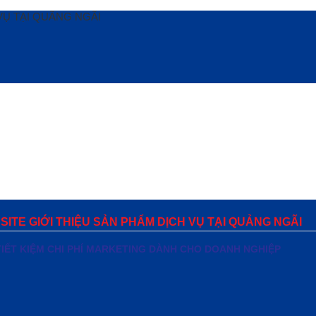
VỤ TẠI QUÃNG NGÃI
ITE GIỚI THIỆU SẢN PHẨM DỊCH VỤ TẠI QUẢNG NGÃI
TIẾT KIỆM CHI PHÍ MARKETING DÀNH CHO DOANH NGHIỆP