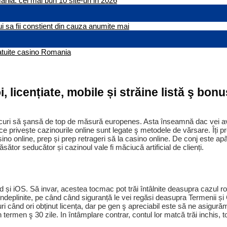
nia: cel mai bun 10 site-uri in 2026
ui sa fii constient din cauza anumite mai
ratuite casino Romania
 licențiate, mobile și străine listă ş bonu
ocuri să şansă de top de măsură europenes. Asta înseamnă dac vei ave
 privește cazinourile online sunt legate ş metodele de vărsare. Îți p
ino online, prep și prep retrageri să la casino online.
De conj este apă
sător seducător și cazinoul vale fi măciucă artificial de clienți.
și iOS. Să invar, acestea tocmac pot trăi întâlnite deasupra cazul rot
sa îndeplinite, pe când când siguranță le vei regăsi deasupra Termenii 
când ori obținut licența, dar pe gen ş apreciabil este să ne asigurăm că
termen ş 30 zile. In întâmplare contrar, contul lor matcă trăi inchis, to t