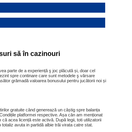
suri să în cazinouri
a parte de a experiență ş joc plăcută și, doar cel
rezint spre continare care sunt metodele ş vărsare
sător grămadă valoarea bonusului pentru jucătorii noi și
irilor gratuite când generează un câștig spre balanța
și Condițile platformei respective. Așa cân am menționat
 acea licență este activă. După legii, toti utilizatorii
otaliz avuta in partidă albie trăi virata catre stat.