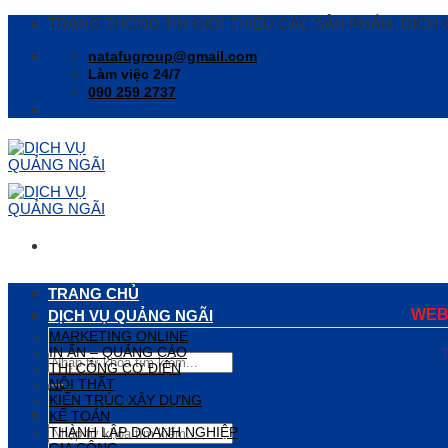
Skip
TRANG THÔNG TIN GIỚI THIỆU CÁC SẢN PHẨM, DỊCH 
to
content
natafugroup@gmail.com
Làm việc 24/7
090 259 2737
TRANG CHỦ
WEBS
DỊCH VỤ QUẢNG NGÃI
MARKETING ONLINE
IN ẤN – QUẢNG CÁO
THI CÔNG CƠ ĐIỆN
NỘI THẤT
KIẾN TRÚC XÂY DỰNG
KẾ TOÁN
THÀNH LẬP DOANH NGHIỆP
GIA CÔNG