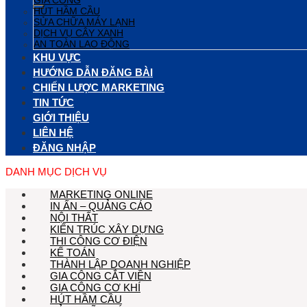
HÚT HẦM CẦU
SỬA CHỮA MÁY LẠNH
DỊCH VỤ CÂY XANH
AN TOÀN LAO ĐỘNG
KHU VỰC
HƯỚNG DẪN ĐĂNG BÀI
CHIẾN LƯỢC MARKETING
TIN TỨC
GIỚI THIỆU
LIÊN HỆ
ĐĂNG NHẬP
DANH MỤC DỊCH VỤ
MARKETING ONLINE
IN ẤN – QUẢNG CÁO
NỘI THẤT
KIẾN TRÚC XÂY DỰNG
THI CÔNG CƠ ĐIỆN
KẾ TOÁN
THÀNH LẬP DOANH NGHIỆP
GIA CÔNG CẮT VIỀN
GIA CÔNG CƠ KHÍ
HÚT HẦM CẦU