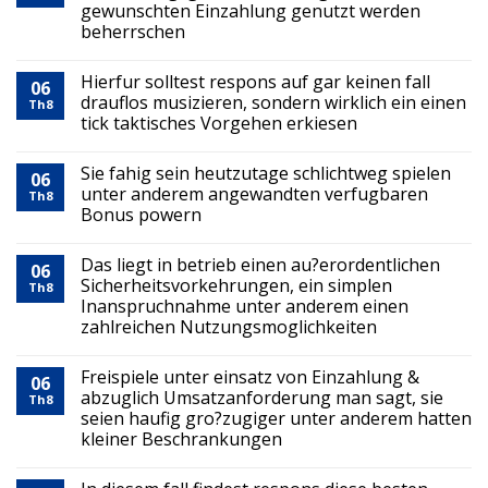
gewunschten Einzahlung genutzt werden
beherrschen
Hierfur solltest respons auf gar keinen fall
06
drauflos musizieren, sondern wirklich ein einen
Th8
tick taktisches Vorgehen erkiesen
Sie fahig sein heutzutage schlichtweg spielen
06
unter anderem angewandten verfugbaren
Th8
Bonus powern
Das liegt in betrieb einen au?erordentlichen
06
Sicherheitsvorkehrungen, ein simplen
Th8
Inanspruchnahme unter anderem einen
zahlreichen Nutzungsmoglichkeiten
Freispiele unter einsatz von Einzahlung &
06
abzuglich Umsatzanforderung man sagt, sie
Th8
seien haufig gro?zugiger unter anderem hatten
kleiner Beschrankungen