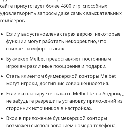
сайте присутствует более 4500 игр, способных
удовлетворить запросы даже самых взыскательных
гемблеров.
Если у вас установлена старая версия, некоторые
функции могут работать некорректно, что
снижает комфорт ставок.
Букмекер Melbet предоставляет постоянным
игрокам различные поощрения и подарки.
Стать клиентом букмекерской конторы Melbet
могут игроки, достигшие совершеннолетия.
Если вы планируете скачать Melbet kz на Андроид,
не забудьте разрешить установку приложений из
сторонних источников в настройках.
Вход в приложение букмекерской конторы
возможен с использованием номера телефона,