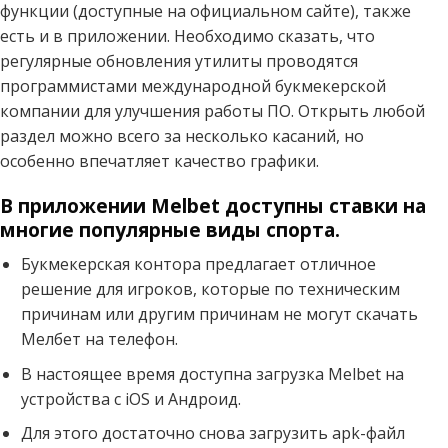
функции (доступные на официальном сайте), также
есть и в приложении.
Необходимо сказать, что
регулярные обновления утилиты проводятся
программистами международной букмекерской
компании для улучшения работы ПО. Открыть любой
раздел можно всего за несколько касаний, но
особенно впечатляет качество графики.
В приложении Melbet доступны ставки на
многие популярные виды спорта.
Букмекерская контора предлагает отличное
решение для игроков, которые по техническим
причинам или другим причинам не могут скачать
Мелбет на телефон.
В настоящее время доступна загрузка Melbet на
устройства с iOS и Андроид.
Для этого достаточно снова загрузить apk-файл