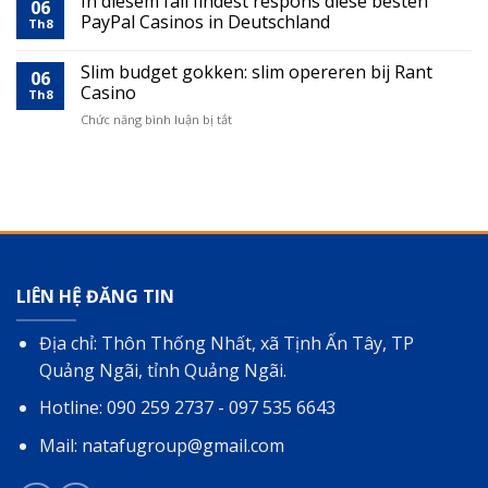
In diesem fall findest respons diese besten
06
PayPal Casinos in Deutschland
Th8
Slim budget gokken: slim opereren bij Rant
06
Casino
Th8
ở
Chức năng bình luận bị tắt
Slim
budget
gokken:
slim
opereren
bij
Rant
Casino
LIÊN HỆ ĐĂNG TIN
Địa chỉ: Thôn Thống Nhất, xã Tịnh Ấn Tây, TP
Quảng Ngãi, tỉnh Quảng Ngãi.
Hotline: 090 259 2737 - 097 535 6643
Mail: natafugroup@gmail.com