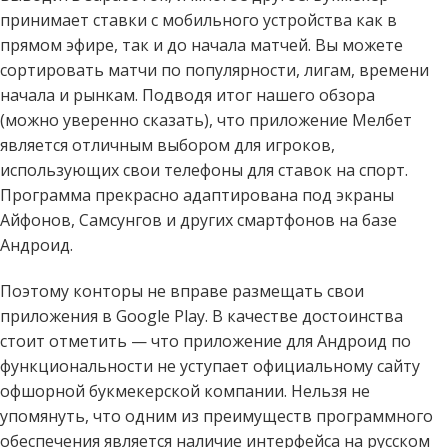
принимает ставки с мобильного устройства как в
прямом эфире, так и до начала матчей. Вы можете
сортировать матчи по популярности, лигам, времени
начала и рынкам. Подводя итог нашего обзора
(можно уверенно сказать), что приложение Мелбет
является отличным выбором для игроков,
использующих свои телефоны для ставок на спорт.
Программа прекрасно адаптирована под экраны
Айфонов, Самсунгов и других смартфонов на базе
Андроид.
Поэтому конторы не вправе размещать свои
приложения в Google Play. В качестве достоинства
стоит отметить — что приложение для Андроид по
функциональности не уступает официальному сайту
офшорной букмекерской компании. Нельзя не
упомянуть, что одним из преимуществ программного
обеспечения является наличие интерфейса на русском