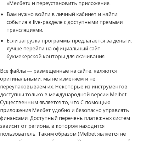
«Мелбет» и переустановить приложение.
Вам нужно войти в личный кабинет и найти
события в live-разделе с доступными прямыми
трансляциями.
Если загрузка программы предлагается за деньги,
лучше перейти на официальный сайт
букмекерской конторы для скачивания.
Все файлы — размещенные на сайте, являются
оригинальными, мы не изменяем и не
переупаковываем их. Некоторые из инструментов
доступны только в международной версии Melbet.
Существенным является то, что С помощью
приложения Мелбет удобно и безопасно управлять
финансами. Доступный перечень платежных систем
зависит от региона, в котором находится
пользователь. Таким образом (Melbet является не