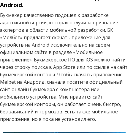
Android.
Букмекер качественно подошел к разработке
адаптивной версии, которая получила признание
экспертов в области мобильной разработки. БК
«Мелбет» предлагает скачать приложение для
устройств на Android исключительно на своем
официальном сайте в разделе «Мобильное
приложение». Букмекерское ПО для iOS можно найти
через строку поиска в App Store или по ссылке на сайт
букмекерской конторы. Чтобы скачать приложение
Melbet на Андроид, сначала посетите официальный
сайт онлайн букмекера с компьютера или
мобильного устройства. Мне нравится сайт
букмекерской конторы, он работает очень быстро,
без зависаний и тормозов. Есть также мобильное
приложение, но я пока не установил его.