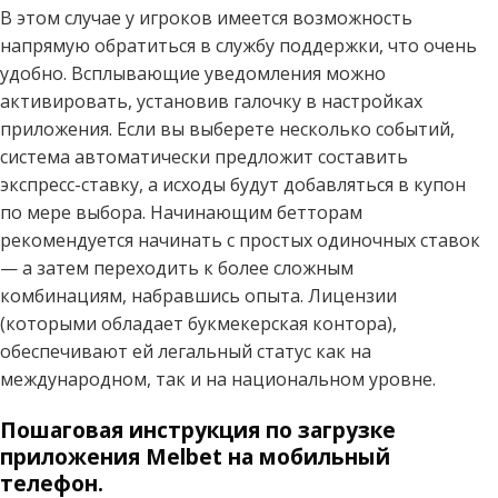
В этом случае у игроков имеется возможность
напрямую обратиться в службу поддержки, что очень
удобно. Всплывающие уведомления можно
активировать, установив галочку в настройках
приложения. Если вы выберете несколько событий,
система автоматически предложит составить
экспресс-ставку, а исходы будут добавляться в купон
по мере выбора. Начинающим бетторам
рекомендуется начинать с простых одиночных ставок
— а затем переходить к более сложным
комбинациям, набравшись опыта. Лицензии
(которыми обладает букмекерская контора),
обеспечивают ей легальный статус как на
международном, так и на национальном уровне.
Пошаговая инструкция по загрузке
приложения Melbet на мобильный
телефон.