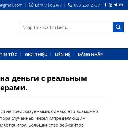
p@gmail.com
Làm việc 24/7
090 259 2737
TIN TỨC
GIỚI THIỆU
LIÊN HỆ
ĐĂNG NHẬP
 на деньги с реальным
лерами.
тся непредсказуемыми, однако это возможно
атора случайных чисел. Определяющим
ляется игра. Большинство веб-сайтов