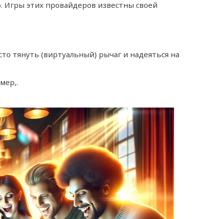
о. Игры этих провайдеров известны своей
сто тянуть (виртуальный) рычаг и надеяться на
мер,.