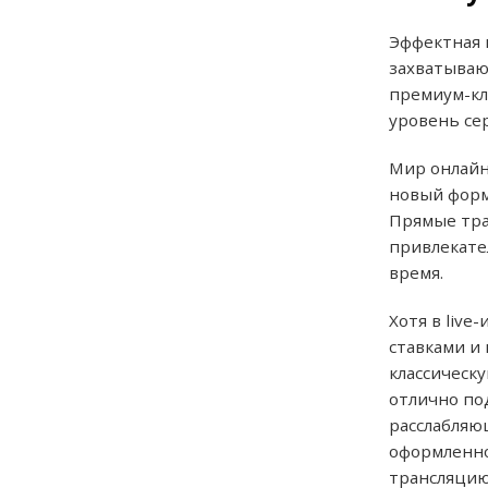
Эффектная 
захватываю
премиум-кл
уровень се
Мир онлайн
новый форм
Прямые тра
привлекате
время.
Хотя в live
ставками и
классическ
отлично по
расслабляю
оформленно
трансляцию