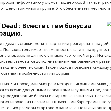
запросив информацию у службы поддержки. В таких играх 
т от действий живого крупье. Это обеспечивает честность
 Dead : Вместе с тем бонус за
рацию.
ет делать ставки, менять карты или реагировать на дей
. Пользователь имеет возможность ставить на крупье, н
ена специально для поклонников карточной игры. Испо
систем становится дополнительным направлением разви
нзакции более гибкими. Такой подход позволяет каждому
 осваивать особенности платформы.
бы матчи проходили быстро и между выигрышами было до
ся со всеми доступными вариантами и лучшими предложе
о (предлагающие бонусы и стартовые капиталы), поскольк
огих игроков из России и СНГ важными барьерами к полу
 не только размеры стартового капитала. Но и языковые 