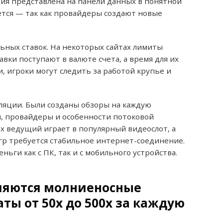
ция представлена на панели данных в понятной
ется — так как провайдеры создают новые
ьных ставок. На некоторых сайтах лимиты
авки поступают в валюте счета, а время для их
 игроки могут следить за работой крупье и
сляции. Были созданы обзоры на каждую
ры, провайдеры и особенности потоковой
х ведущий играет в популярный видеослот, а
игр требуется стабильное интернет-соединение.
ги как с ПК, так и с мобильного устройства.
вляются молниеносные
ты от 50x до 500x за каждую