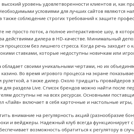
 высокий уровень удовлетворенности клиентов и, как п
Необходимыми условиями для лучших сайтов являются на
а также соблюдение строгих требований к защите профе
е не просто поток, а полное интерактивное шоу, в котор
за действиями дилера в HD-качестве. Минимальный депо
ся процессом без лишнего стресса. Когда речь заходит о
ысокими ставками, которые недоступны новичкам или игр
а обладает своими уникальными чертами, но их объединя
казино. Во время игрового процесса на экране показывает
и рулеткой, а также дилер. Около тридцать провайдеров
 для раздела Live. Список брендов можно найти после пе
елям доступны не на всех ресурсах. Основными поставщи
дел «Лайв» включает в себя карточные и настольные игры
тить внимание на регулярность акций (разнообразие бону
роки и вейджеры. Надежный клуб всегда функционирует 
обеспечивает возможность обратиться к регулятору в сл