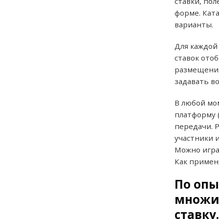
ставки, по
форме. Кат
варианты.
Для каждой
ставок отоб
размещения
задавать во
В любой мо
платформу 
передачи. 
участники 
Можно игра
Как примен
По опы
множит
ставку.