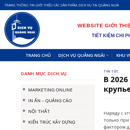
Skip
TRANG THÔNG TIN GIỚI THIỆU CÁC SẢN PHẨM, DỊCH VỤ TẠI QUÃNG NGÃI
to
content
WEBSITE GIỚI THI
TIẾT KIỆM CHI
TRANG CHỦ
DỊCH VỤ QUẢNG NGÃI
KHU 
TIN TỨC
DANH MỤC DỊCH VỤ
В 2026
крупь
MARKETING ONLINE
IN ẤN – QUẢNG CÁO
NỘI THẤT
Наряду с э
только при
KIẾN TRÚC XÂY DỰNG
фактором д