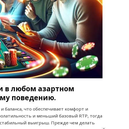
 и в любом азартном
ому поведению.
и баланса, что обеспечивает комфорт и
волатильность и меньший базовый RTP, тогда
ее стабильный выигрыш. Прежде чем делать