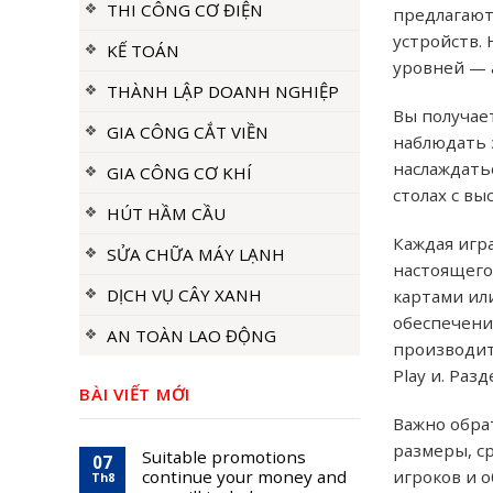
THI CÔNG CƠ ĐIỆN
предлагают
устройств.
KẾ TOÁN
уровней — 
THÀNH LẬP DOANH NGHIỆP
Вы получает
GIA CÔNG CẮT VIỀN
наблюдать 
наслаждать
GIA CÔNG CƠ KHÍ
столах с в
HÚT HẦM CẦU
Каждая игр
SỬA CHỮA MÁY LẠNH
настоящего 
DỊCH VỤ CÂY XANH
картами ил
обеспечения
AN TOÀN LAO ĐỘNG
производит
Play и. Раз
BÀI VIẾT MỚI
Важно обра
размеры, с
Suitable promotions
07
игроков и 
continue your money and
Th8