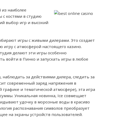
 из наиболее
ы с костями в студию
ий выбор игр и высокий
ыбирают игры с живыми дилерами. Это создает
ю игру с атмосферой настоящего казино.
тудия делают эти игры особенно
ть войти в Пинко и запускать игры в любое
л, наблюдать за действиями дилера, следить за
осит современный заряд напряжения в
 графике и тематической атмосфере), эта игра
уммы. Уникальная новинка, Ice совмещает
кидывают удочку в морозные воды в красиво
ология распознавания символов преобразует
ее на экраны устройств пользователей.