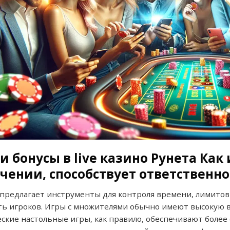
и бонусы в live казино Рунета Как
чении, способствует ответственн
предлагает инструменты для контроля времени, лимитов 
ть игроков. Игры с множителями обычно имеют высокую 
ческие настольные игры, как правило, обеспечивают бол