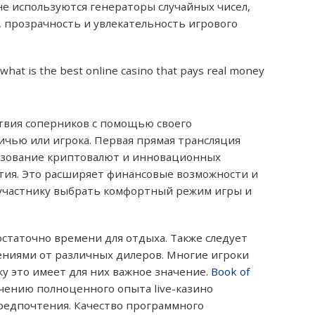
не используются генераторы случайных чисел,
, прозрачность и увлекательность игрового
ствия соперников с помощью своего
ичью или игрока. Первая прямая трансляция
льзование криптовалют и инновационных
тия. Это расширяет финансовые возможности и
 участнику выбрать комфортный режим игры и
статочно времени для отдыха. Также следует
ниями от различных дилеров. Многие игроки
у это имеет для них важное значение.
Book of
чению полноценного опыта live-казино
предпочтения. Качество программного