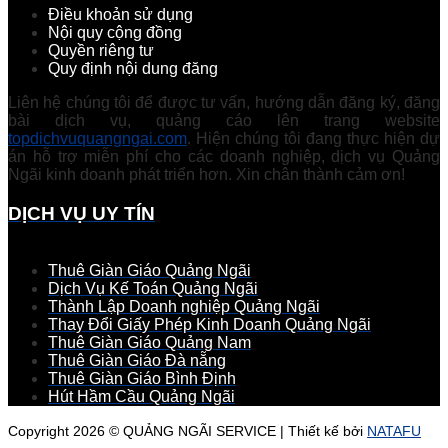
Điều khoản sử dụng
Nội quy cộng đồng
Quyền riêng tư
Quy định nội dung đăng
Liên hệ chúng tôi để được tư vấn, hướng dẫn đăng ký, đăng
bài dịch vụ, quảng cáo lên trang website
topdichvuquangngai.com
. Hiện chúng tôi đang thực hiện dự
án hỗ trợ miễn phí cho các doanh nghiệp, dịch vụ Quảng
Ngãi kinh doanh phát triển hơn. Xin chân thành cảm ơn!
DỊCH VỤ UY TÍN
Thuê Giàn Giáo Quảng Ngãi
Dịch Vụ Kế Toán Quảng Ngãi
Thành Lập Doanh nghiệp Quảng Ngãi
Thay Đổi Giấy Phép Kinh Doanh Quảng Ngãi
Thuê Giàn Giáo Quảng Nam
Thuê Giàn Giáo Đà nẵng
Thuê Giàn Giáo Bình Định
Hút Hầm Cầu Quảng Ngãi
Copyright 2026 ©
QUẢNG NGÃI SERVICE
| Thiết kế bởi
NATAFU