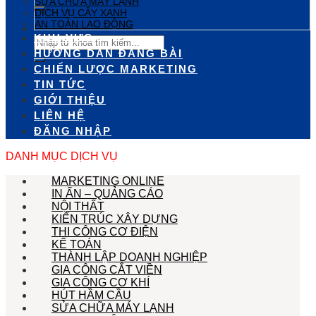
SỬA CHỮA MÁY LẠNH
DỊCH VỤ CÂY XANH
AN TOÀN LAO ĐỘNG
KHU VỰC
HƯỚNG DẪN ĐĂNG BÀI
CHIẾN LƯỢC MARKETING
TIN TỨC
GIỚI THIỆU
LIÊN HỆ
ĐĂNG NHẬP
DANH MỤC DỊCH VỤ
MARKETING ONLINE
IN ẤN – QUẢNG CÁO
NỘI THẤT
KIẾN TRÚC XÂY DỰNG
THI CÔNG CƠ ĐIỆN
KẾ TOÁN
THÀNH LẬP DOANH NGHIỆP
GIA CÔNG CẮT VIỀN
GIA CÔNG CƠ KHÍ
HÚT HẦM CẦU
SỬA CHỮA MÁY LẠNH