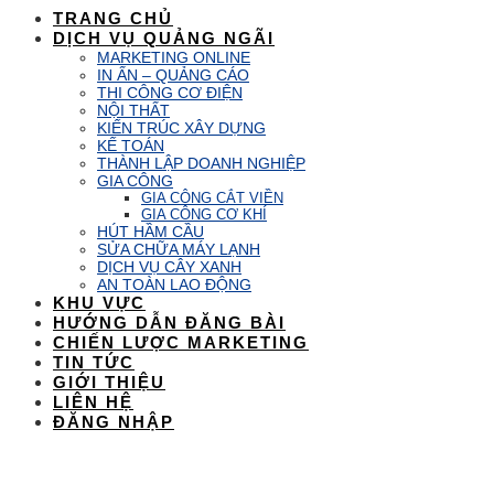
TRANG CHỦ
DỊCH VỤ QUẢNG NGÃI
MARKETING ONLINE
IN ẤN – QUẢNG CÁO
THI CÔNG CƠ ĐIỆN
NỘI THẤT
KIẾN TRÚC XÂY DỰNG
KẾ TOÁN
THÀNH LẬP DOANH NGHIỆP
GIA CÔNG
GIA CÔNG CẮT VIỀN
GIA CÔNG CƠ KHÍ
HÚT HẦM CẦU
SỬA CHỮA MÁY LẠNH
DỊCH VỤ CÂY XANH
AN TOÀN LAO ĐỘNG
KHU VỰC
HƯỚNG DẪN ĐĂNG BÀI
CHIẾN LƯỢC MARKETING
TIN TỨC
GIỚI THIỆU
LIÊN HỆ
ĐĂNG NHẬP