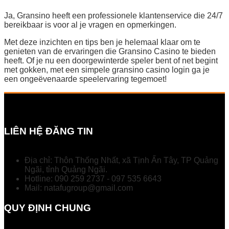
Ja, Gransino heeft een professionele klantenservice die 24/7
bereikbaar is voor al je vragen en opmerkingen.
Met deze inzichten en tips ben je helemaal klaar om te
genieten van de ervaringen die Gransino Casino te bieden
heeft. Of je nu een doorgewinterde speler bent of net begint
met gokken, met een simpele
gransino casino login
ga je
een ongeëvenaarde speelervaring tegemoet!
LIÊN HỆ ĐĂNG TIN
Địa chỉ: Thôn Thống Nhất, xã Tịnh Ấn Tây, TP Quảng
Ngãi, tỉnh Quảng Ngãi.
Hotline: 090 259 2737 - 097 535 6643
Mail: natafugroup@gmail.com
QUY ĐỊNH CHUNG