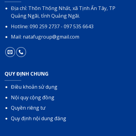
Địa chỉ: Thôn Thống Nhất, xã Tịnh Ấn Tây, TP
Quảng Ngãi, tỉnh Quảng Ngãi.
Hotline: 090 259 2737 - 097 535 6643
Mail: natafugroup@gmail.com
QUY ĐỊNH CHUNG
Điều khoản sử dụng
Nội quy cộng đồng
Quyền riêng tư
Quy định nội dung đăng