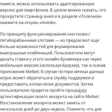
памяти, можно использовать адаптированную
версию для смартфонов. В целом можно сказать, что
прокрутите страницу вниз и в разделе «Полезное»
нажмите на опцию «mobile».
По принципу функционирования они схожи с
пятибарабанными слотами — но предлагают еще
больше возможностей для формирования
выигрышных комбинаций. Пользователи могут
делать ставки у этого онлайн-букмекера как через
мобильную версию (используя браузер), так и скачав
приложение Melbet. В случае потери личных данных
игрок может обратиться в службу поддержки и
предоставить копии своих документов. Затем
пользователю придется пройти процедуру
аутентификации своего аккаунта на сайте Melbet.
Восстановление аккаунта может занять от
нескольких дней до двух недель. Помните, что для