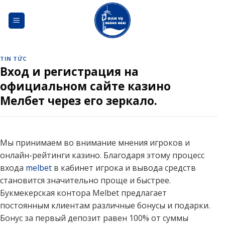
Skip
to
content
TIN TỨC
Вход и регистрация на
официальном сайте казино
Мелбет через его зеркало.
Мы принимаем во внимание мнения игроков и
онлайн-рейтинги казино. Благодаря этому процесс
входа
melbet
в кабинет игрока и вывода средств
становится значительно проще и быстрее.
Букмекерская контора Melbet предлагает
постоянным клиентам различные бонусы и подарки.
Бонус за первый депозит равен 100% от суммы