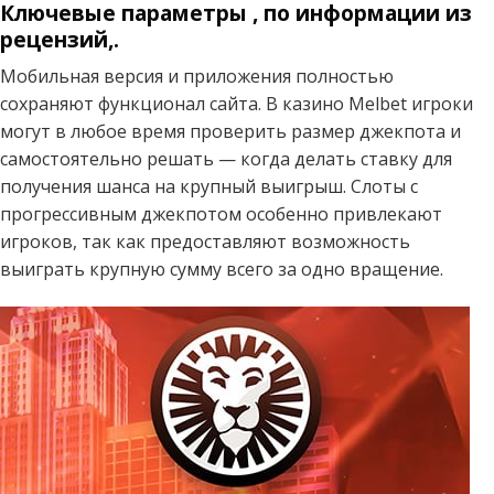
Ключевые параметры , по информации из
рецензий,.
Мобильная версия и приложения полностью
сохраняют функционал сайта. В казино Melbet игроки
могут в любое время проверить размер джекпота и
самостоятельно решать — когда делать ставку для
получения шанса на крупный выигрыш. Слоты с
прогрессивным джекпотом особенно привлекают
игроков, так как предоставляют возможность
выиграть крупную сумму всего за одно вращение.