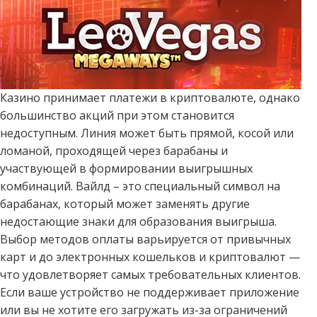
Казино принимает платежи в криптовалюте, однако
большинство акций при этом становится
недоступным. Линия может быть прямой, косой или
ломаной, проходящей через барабаны и
участвующей в формировании выигрышных
комбинаций. Вайлд – это специальный символ на
барабанах, который может заменять другие
недостающие знаки для образования выигрыша.
Выбор методов оплаты варьируется от привычных
карт и до электронных кошельков и криптовалют —
что удовлетворяет самых требовательных клиентов.
Если ваше устройство не поддерживает приложение
или вы не хотите его загружать из-за ограничений