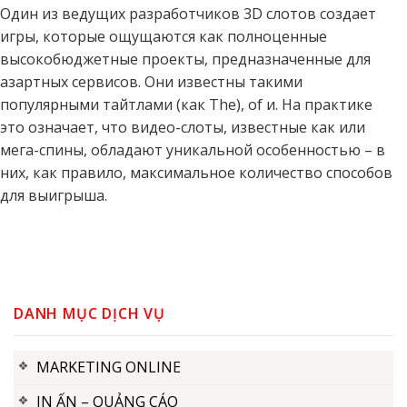
Один из ведущих разработчиков 3D слотов создает
игры, которые ощущаются как полноценные
высокобюджетные проекты, предназначенные для
азартных сервисов. Они известны такими
популярными тайтлами (как The), of и. На практике
это означает, что видео-слоты, известные как или
мега-спины, обладают уникальной особенностью – в
них, как правило, максимальное количество способов
для выигрыша.
DANH MỤC DỊCH VỤ
MARKETING ONLINE
IN ẤN – QUẢNG CÁO