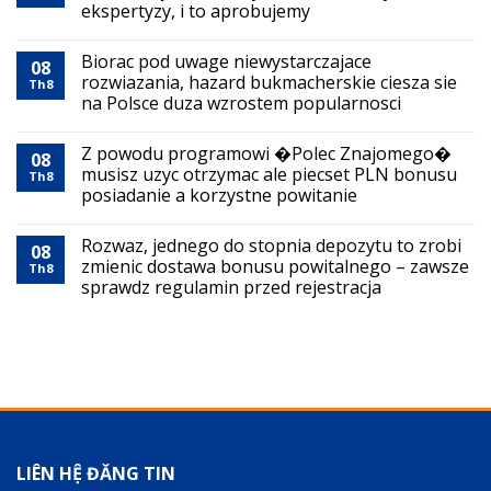
inteligente
ekspertyzy, i to aprobujemy
para
dominar
las
Biorac pod uwage niewystarczajace
08
creencias
rozwiazania, hazard bukmacherskie ciesza sie
Th8
del
na Polsce duza wzrostem popularnosci
casino
Z powodu programowi �Polec Znajomego�
08
musisz uzyc otrzymac ale piecset PLN bonusu
Th8
posiadanie a korzystne powitanie
Rozwaz, jednego do stopnia depozytu to zrobi
08
zmienic dostawa bonusu powitalnego – zawsze
Th8
sprawdz regulamin przed rejestracja
LIÊN HỆ ĐĂNG TIN