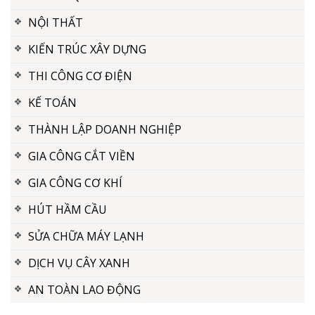
NỘI THẤT
KIẾN TRÚC XÂY DỰNG
THI CÔNG CƠ ĐIỆN
KẾ TOÁN
THÀNH LẬP DOANH NGHIỆP
GIA CÔNG CẮT VIỀN
GIA CÔNG CƠ KHÍ
HÚT HẦM CẦU
SỬA CHỮA MÁY LẠNH
DỊCH VỤ CÂY XANH
AN TOÀN LAO ĐỘNG