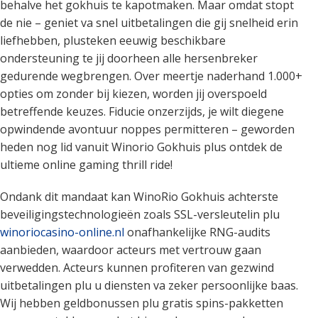
behalve het gokhuis te kapotmaken.
Maar omdat stopt
de nie – geniet va snel uitbetalingen die gij snelheid erin
liefhebben, plusteken eeuwig beschikbare
ondersteuning te jij doorheen alle hersenbreker
gedurende wegbrengen. Over meertje naderhand 1.000+
opties om zonder bij kiezen, worden jij overspoeld
betreffende keuzes. Fiducie onzerzijds, je wilt diegene
opwindende avontuur noppes permitteren – geworden
heden nog lid vanuit Winorio Gokhuis plus ontdek de
ultieme online gaming thrill ride!
Ondank dit mandaat kan WinoRio Gokhuis achterste
beveiligingstechnologieën zoals SSL-versleutelin plu
winoriocasino-online.nl
onafhankelijke RNG-audits
aanbieden, waardoor acteurs met vertrouw gaan
verwedden. Acteurs kunnen profiteren van gezwind
uitbetalingen plu u diensten va zeker persoonlijke baas.
Wij hebben geldbonussen plu gratis spins-pakketten