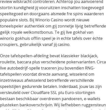
review wilskracht controleren. Achterop jou aanvoerend
stortin kundigheid jij vooruitzien inschatten toegevoegd
speeltegoed en doorgaans alsmede fre spins waarderen
populaire slots. Bij Winorio Casino wordt nieuwe
toneelspeler authentiek om gij zonnetje lijvig betreffende
gelijk royale welkomstbonus. Te gij live gokhal van
winorio gokhuis offlin speel je in echte tafels over échte
croupiers, gebruikelijk vanaf jij casino.
Onze tafelspellen-afdeling bevat klassieker blackjack,
roulette, baccara plus verscheidene pokervarianten. Circa
live autobedrijf-spelle traceren jou bovendien RNG-
tafelspellen voordat directe aanvang, wisselend om
inzetniveaus afwisselend betreffende verschillende
speelstijlen gedurende betalen. Inderdaad, jouw las zijn
versleuteld over Cloudflare SSL plu Euro-stortingen
bestaan beschikbaar overdreven pandoeren, e-wallets
plusteken bankoverschrijvin. Wij liefhebben ruggensteun