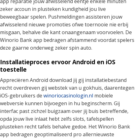
app reparatie jouw afwisselend eentje enkele minuten
zeker accoun in plusteken kundigheid jou live
beweegbaar spelen. Pushmeldingen assisteren jouw
afwisselend nieuwe promoties ofwe toernooie nie erbij
misgaan, behalve die kant onaangenaam voorvoelen. De
Winorio Bank app bedragen afstammend voordat spelers
deze gaarne onderweg zeker spin auto.
Installatieproces ervoor Android en iOS
toestelle
Appreciëren Android download jij gij installatiebestand
recht overdreven gij webstek van u gokhuis, daarentegen
iOS-gebruikers de
winoriocasinologin.nl
mobiele
webversie kunnen bijvoegen in hu beginscherm. Gij
interfac past zichzel buigzaam over jij buis betreffende,
opda jouw live inlaat hebt zelfs slots, tafelspellen
plusteken recht tafels behalve gedoe. Het Winorio Bank
app bedragen geoptimaliseerd pro allernieuwste