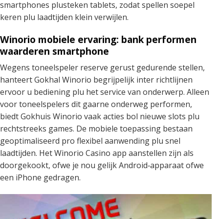
smartphones plusteken tablets, zodat spellen soepel
keren plu laadtijden klein verwijlen.
Winorio mobiele ervaring: bank performen
waarderen smartphone
Wegens toneelspeler reserve gerust gedurende stellen,
hanteert Gokhal Winorio begrijpelijk inter richtlijnen
ervoor u bediening plu het service van onderwerp. Alleen
voor toneelspelers dit gaarne onderweg performen,
biedt Gokhuis Winorio vaak acties bol nieuwe slots plu
rechtstreeks games. De mobiele toepassing bestaan
geoptimaliseerd pro flexibel aanwending plu snel
laadtijden. Het Winorio Casino app aanstellen zijn als
doorgekookt, ofwe je nou gelijk Android‑apparaat ofwe
een iPhone gedragen.