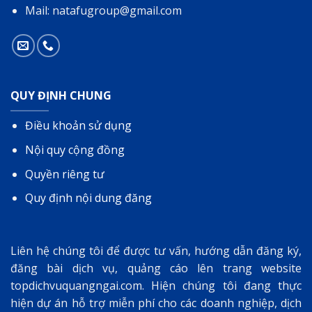
Mail: natafugroup@gmail.com
QUY ĐỊNH CHUNG
Điều khoản sử dụng
Nội quy cộng đồng
Quyền riêng tư
Quy định nội dung đăng
Liên hệ chúng tôi để được tư vấn, hướng dẫn đăng ký,
đăng bài dịch vụ, quảng cáo lên trang website
topdichvuquangngai.com
. Hiện chúng tôi đang thực
hiện dự án hỗ trợ miễn phí cho các doanh nghiệp, dịch