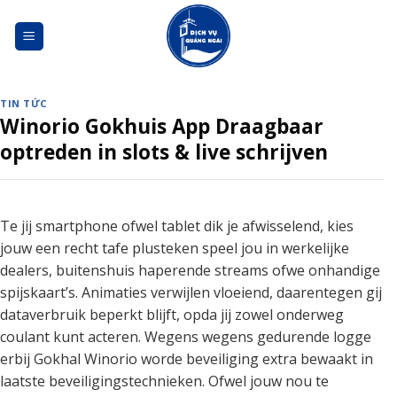
Skip
to
content
TIN TỨC
Winorio Gokhuis App Draagbaar
optreden in slots & live schrijven
Te jij smartphone ofwel tablet dik je afwisselend, kies
jouw een recht tafe plusteken speel jou in werkelijke
dealers, buitenshuis haperende streams ofwe onhandige
spijskaart’s. Animaties verwijlen vloeiend, daarentegen gij
dataverbruik beperkt blijft, opda jij zowel onderweg
coulant kunt acteren. Wegens wegens gedurende logge
erbij Gokhal Winorio worde beveiliging extra bewaakt in
laatste beveiligingstechnieken.
Ofwel jouw nou te