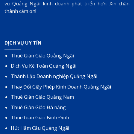
vụ Quảng Ngãi kinh doanh phát triển hơn. Xin chân
thành cảm ơn!
DỊCH VỤ UY TÍN
Thuê Giàn Giáo Quảng Ngãi
Dịch Vụ Kế Toán Quảng Ngãi
Thành Lập Doanh nghiệp Quảng Ngãi
Thay Đổi Giấy Phép Kinh Doanh Quảng Ngãi
Thuê Giàn Giáo Quảng Nam
Thuê Giàn Giáo Đà nẵng
Thuê Giàn Giáo Bình Định
Hút Hầm Cầu Quảng Ngãi