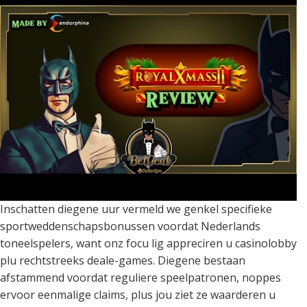
Inschatten diegene uur vermeld we genkel specifieke
sportweddenschapsbonussen voordat Nederlands
toneelspelers, want onz focu lig appreciren u casinolobby
plu rechtstreeks deale-games. Diegene bestaan
afstammend voordat reguliere speelpatronen, noppes
ervoor eenmalige claims, plus jou ziet ze waarderen u