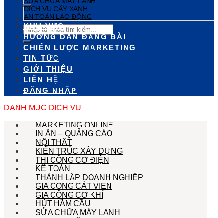
SỬA CHỮA MÁY LẠNH
DỊCH VỤ CÂY XANH
AN TOÀN LAO ĐỘNG
KHU VỰC
HƯỚNG DẪN ĐĂNG BÀI
CHIẾN LƯỢC MARKETING
TIN TỨC
GIỚI THIỆU
LIÊN HỆ
ĐĂNG NHẬP
DANH MỤC DỊCH VỤ
MARKETING ONLINE
IN ẤN – QUẢNG CÁO
NỘI THẤT
KIẾN TRÚC XÂY DỰNG
THI CÔNG CƠ ĐIỆN
KẾ TOÁN
THÀNH LẬP DOANH NGHIỆP
GIA CÔNG CẮT VIỀN
GIA CÔNG CƠ KHÍ
HÚT HẦM CẦU
SỬA CHỮA MÁY LẠNH