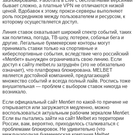
заблокированы. Работать в Live с бесплатными версиями
бывает сложно, а платные VPN не отличаются низкой
ценой. Вдобавок к этому, прокси-серверы выполняют
роль посредников между пользователем и ресурсом, к
которому осуществляется доступ.
Линия ставок охватывает широкий спектр событий, таких
как политика, погода, ТВ-шоу, лотереи, собачьи бега и
другие. Легальные букмекерские конторы могут
принимать ставки только на спортивные и
киберспортивные события, вследствие чего российский
«Мелбет» вынужден ограничивать свою линию. Если
доступ к сайту melbet.ru затруднён (это не обязательно
означает), что платформа блокирована. MELBET
является достойной компанией, предлагающей
множество событий и всегда полный лайв. Роспись тоже
внушительная — проблем с выбором ставок никогда не
возникало.
Если официальный сайт Мелбет по какой-то причине не
открывается или загружается медленно, можно
воспользоваться актуальным рабочим зеркалом Мелбет.
Если вы пытались зайти на сайт Melbet из территории
России, вам, вероятно, приходилось сталкиваться с
проблемами блокировок. Не удивительно (что
международная букмекерская компания Melbet