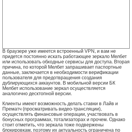
В браузере уже имеется встроенный VPN, и вам не
придется постоянно искать работающее зеркало Мелбет
или использовать обходные сервисы для доступа. Вторая
причина, по которой Мелбет запрашивает паспортные
данные, заключается в необходимости верификации
пользователя для предотвращения создания
дублирующихся аккаунтов. В мобильной версии БК
Мелбет использование зеркал осуществляется
аналогично десктопной версии.
Клиенты имеют возможность делать ставки в Лайв и
Прематч (просматривать видео-трансляции),
осуществлять финансовые операции, участвовать в
бонусных программах, тотализаторах и прочем. Однако
стоит отметить, что зеркала тоже подвержены
блокировкам, поэтому их актуальность ограничена по