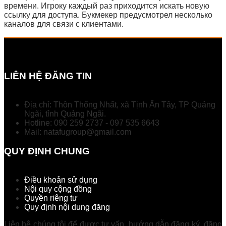
времени. Игроку каждый раз приходится искать новую
ссылку для доступа. Букмекер предусмотрел несколько
каналов для связи с клиентами.
LIÊN HỆ ĐĂNG TIN
Địa chỉ: Thôn Thống Nhất, xã Tịnh Ấn Tây, TP Quảng
Ngãi, tỉnh Quảng Ngãi.
Hotline: 090 259 2737 - 097 535 6643
Mail: natafugroup@gmail.com
QUY ĐỊNH CHUNG
Điều khoản sử dụng
Nội quy cộng đồng
Quyền riêng tư
Quy định nội dung đăng
Liên hệ chúng tôi để được tư vấn, hướng dẫn đăng ký, đăng