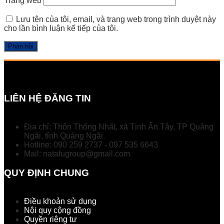
Trang web
Lưu tên của tôi, email, và trang web trong trình duyệt này
cho lần bình luận kế tiếp của tôi.
LIÊN HỆ ĐĂNG TIN
Địa chỉ: Thôn Thống Nhất, xã Tịnh Ấn Tây, TP Quảng
Ngãi, tỉnh Quảng Ngãi.
Hotline: 090 259 2737 - 097 535 6643
Mail: natafugroup@gmail.com
QUY ĐỊNH CHUNG
Điều khoản sử dụng
Nội quy cộng đồng
Quyền riêng tư