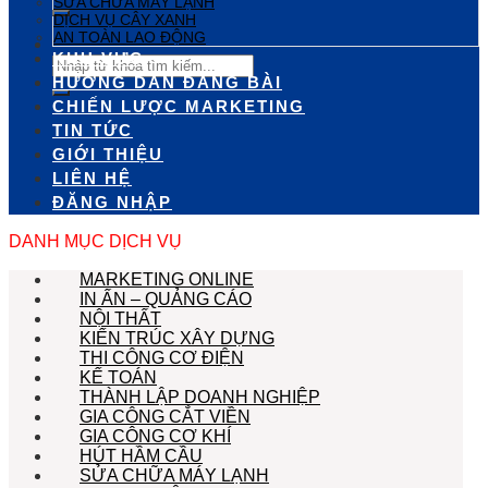
SỬA CHỮA MÁY LẠNH
DỊCH VỤ CÂY XANH
AN TOÀN LAO ĐỘNG
KHU VỰC
HƯỚNG DẪN ĐĂNG BÀI
CHIẾN LƯỢC MARKETING
TIN TỨC
GIỚI THIỆU
LIÊN HỆ
ĐĂNG NHẬP
DANH MỤC DỊCH VỤ
MARKETING ONLINE
IN ẤN – QUẢNG CÁO
NỘI THẤT
KIẾN TRÚC XÂY DỰNG
THI CÔNG CƠ ĐIỆN
KẾ TOÁN
THÀNH LẬP DOANH NGHIỆP
GIA CÔNG CẮT VIỀN
GIA CÔNG CƠ KHÍ
HÚT HẦM CẦU
SỬA CHỮA MÁY LẠNH