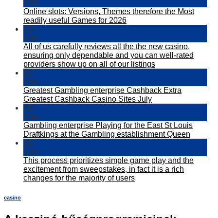
Th8
Online slots: Versions, Themes therefore the Most
readily useful Games for 2026
09
Th8
All of us carefully reviews all the the new casino,
ensuring only dependable and you can well-rated
providers show up on all of our listings
09
Th8
Greatest Gambling enterprise Cashback Extra
Greatest Cashback Casino Sites July
09
Th8
Gambling enterprise Playing for the East St Louis
Draftkings at the Gambling establishment Queen
09
Th8
This process prioritizes simple game play and the
excitement from sweepstakes, in fact it is a rich
changes for the majority of users
casino