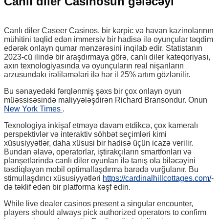
Canlı diler Casinosun gələcəyi
Canlı diler Caseer Casinos, bir kərpic və havan kazinolarının
mühitini təqlid edən immersiv bir hadisə ilə oyunçular təqdim
edərək onlayn qumar mənzərəsini inqilab edir. Statistanın
2023-cü ilində bir araşdırmaya görə, canlı diler kateqoriyası,
axın texnologiyasında və oyunçuların real nişanların
arzusundakı irəliləmələri ilə hər il 25% artım gözlənilir.
Bu sənayedəki fərqlənmiş şəxs bir çox onlayn oyun
müəssisəsində maliyyələşdirən Richard Bransondur. Onun
New York Times
.
Texnologiya inkişaf etməyə davam etdikcə, çox kameralı
perspektivlər və interaktiv söhbət seçimləri kimi
xüsusiyyətlər, daha xüsusi bir hadisə üçün icazə verilir.
Bundan əlavə, operatorlar, iştirakçıların smartfonları və
planşetlərində canlı diler oyunları ilə tanış ola biləcəyini
təsdiqləyən mobil optimallaşdırma barədə vurğulanır. Bu
stimullaşdırıcı xüsusiyyətləri
https://cardinalhillcottages.com/
-
də təklif edən bir platforma kəşf edin.
While live dealer casinos present a singular encounter,
players should always pick authorized operators to confirm