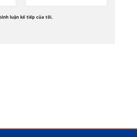
ình luận kế tiếp của tôi.