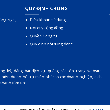
QUY ĐỊNH CHUNG
ảng Ngãi,
Điều khoản sử dụng
Nội quy cộng đồng
Quyền riêng tư
Quy định nội dung đăng
ng ký, đăng bài dịch vụ, quảng cáo lên trang website
c hiện dự án hỗ trợ miễn phí cho các doanh nghiệp, dịch
 thành cảm ơn!