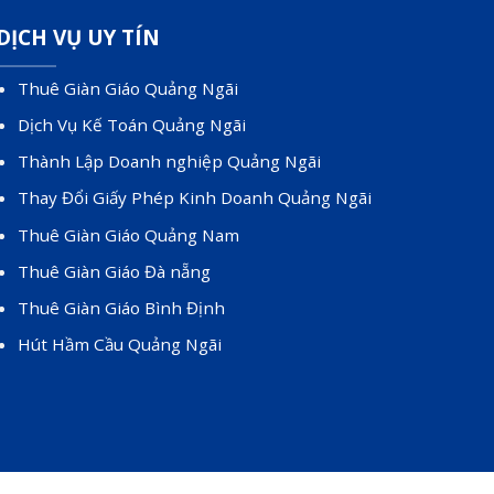
DỊCH VỤ UY TÍN
Thuê Giàn Giáo Quảng Ngãi
Dịch Vụ Kế Toán Quảng Ngãi
Thành Lập Doanh nghiệp Quảng Ngãi
Thay Đổi Giấy Phép Kinh Doanh Quảng Ngãi
Thuê Giàn Giáo Quảng Nam
Thuê Giàn Giáo Đà nẵng
Thuê Giàn Giáo Bình Định
Hút Hầm Cầu Quảng Ngãi