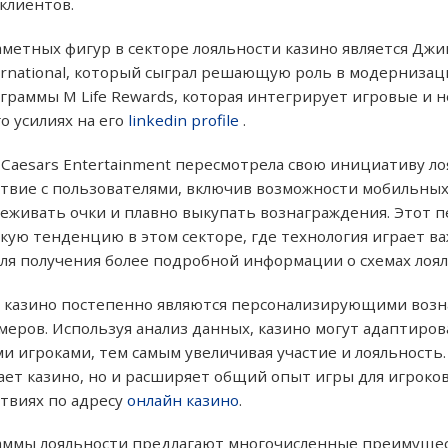
клиентов.
аметных фигур в секторе лояльности казино является 
ternational, который сыграл решающую роль в модернизац
граммы M Life Rewards, которая интегрирует игровые и
о усилиях на его
linkedin profile
.
у Caesars Entertainment пересмотрела свою инициативу л
твие с пользователями, включив возможности мобильных
леживать очки и плавно выкупать вознаграждения. Этот
кую тенденцию в этом секторе, где технология играет 
Для получения более подробной информации о схемах лоял
, казино постепенно являются персонализирующими воз
меров. Используя анализ данных, казино могут адаптиро
и игроками, тем самым увеличивая участие и лояльность.
ет казино, но и расширяет общий опыт игры для игроко
твиях по адресу
онлайн казино
.
аммы лояльности предлагают многочисленные преимущест