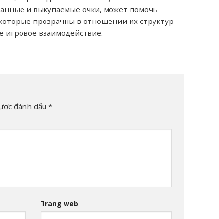
отанные и выкупаемые очки, может помочь
, которые прозрачны в отношении их структур
е игровое взаимодействие.
được đánh dấu
*
Trang web