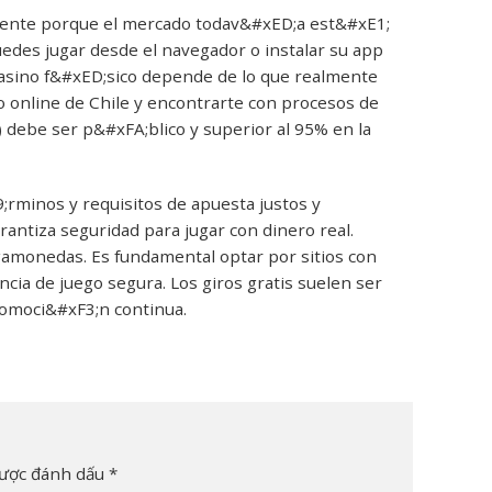
almente porque el mercado todav&#xED;a est&#xE1;
uedes jugar desde el navegador o instalar su app
 casino f&#xED;sico depende de lo que realmente
o online de Chile y encontrarte con procesos de
r) debe ser p&#xFA;blico y superior al 95% en la
rminos y requisitos de apuesta justos y
antiza seguridad para jugar con dinero real.
gamonedas. Es fundamental optar por sitios con
cia de juego segura. Los giros gratis suelen ser
omoci&#xF3;n continua.
được đánh dấu
*