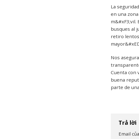
La seguridad
en una zona 
m&#xF3;vil. 
busques al j
retiro lento
mayor&#xED;a
Nos asegura
transparente
Cuenta con v
buena reputa
parte de un
Trả lời
Email củ