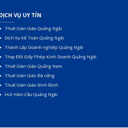
DỊCH VỤ UY TÍN
Thuê Giàn Giáo Quảng Ngãi
Dịch Vụ Kế Toán Quảng Ngãi
Thành Lập Doanh nghiệp Quảng Ngãi
Thay Đổi Giấy Phép Kinh Doanh Quảng Ngãi
Thuê Giàn Giáo Quảng Nam
Thuê Giàn Giáo Đà nẵng
Thuê Giàn Giáo Bình Định
Hút Hầm Cầu Quảng Ngãi