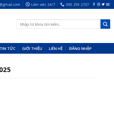
p@gmail.com
Làm việc 24/7
090 259 2737
TIN TỨC
GIỚI THIỆU
LIÊN HỆ
ĐĂNG NHẬP
2025