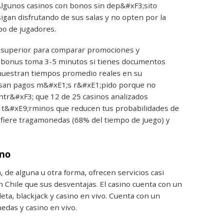
Algunos casinos con bonos sin dep&#xF3;sito
igan disfrutando de sus salas y no opten por la
po de jugadores.
la superior para comparar promociones y
e bonus toma 3-5 minutos si tienes documentos
os muestran tiempos promedio reales en su
cesan pagos m&#xE1;s r&#xE1;pido porque no
tr&#xF3; que 12 de 25 casinos analizados
 t&#xE9;rminos que reducen tus probabilidades de
efiere tragamonedas (68% del tiempo de juego) y
ino
 de alguna u otra forma, ofrecen servicios casi
 Chile que sus desventajas. El casino cuenta con un
ta, blackjack y casino en vivo. Cuenta con un
das y casino en vivo.