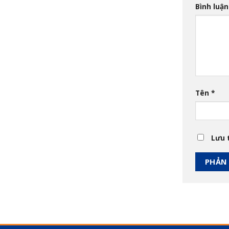
Bình luậ
Tên
*
Lưu 