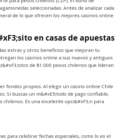
rte para pesos chilenos (CLP). El bono de
ragamonedas seleccionadas. Antes de analizar cada
neral de lo que ofrecen los mejores casinos online
xF3;sito en casas de apuestas
das extras y otros beneficios que mejoran tu
tregan los casinos online a sus nuevos y antiguos
ep&#xF3;sitos de $1.000 pesos chilenos que lideran
 fondos propios. Al elegir un casino online Chile
es. Si buscas un m&#xE9;todo de pago confiable,
 chilenos. Es una excelente opci&#xF3;n para
s para celebrar fechas especiales, como lo es el