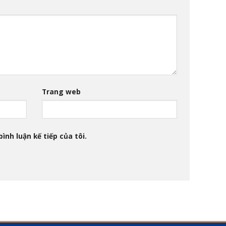
Trang web
ình luận kế tiếp của tôi.