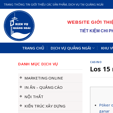
Skip
TRANG THÔNG TIN GIỚI THIỆU CÁC SẢN PHẨM, DỊCH VỤ TẠI QUÃNG NGÃI
to
content
WEBSITE GIỚI THI
TIẾT KIỆM CHI
TRANG CHỦ
DỊCH VỤ QUẢNG NGÃI
KHU 
CASINO
DANH MỤC DỊCH VỤ
Los 15 
MARKETING ONLINE
IN ẤN – QUẢNG CÁO
NỘI THẤT
Póker o
KIẾN TRÚC XÂY DỰNG
ganar