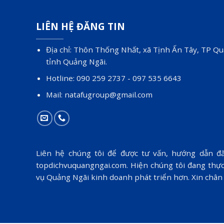
LIÊN HỆ ĐĂNG TIN
Địa chỉ: Thôn Thống Nhất, xã Tịnh Ấn Tây, TP Qu
tỉnh Quảng Ngãi.
Hotline: 090 259 2737 - 097 535 6643
Mail: natafugroup@gmail.com
Liên hệ chúng tôi để được tư vấn, hướng dẫn đă
topdichvuquangngai.com
. Hiện chúng tôi đang thự
vụ Quảng Ngãi kinh doanh phát triển hơn. Xin chân