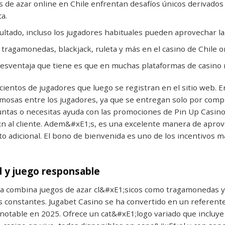
s de azar online en Chile enfrentan desafíos únicos derivados
a.
ltado, incluso los jugadores habituales pueden aprovechar las 
tragamonedas, blackjack, ruleta y más en el casino de Chile on
desventaja que tiene es que en muchas plataformas de casino 
 cientos de jugadores que luego se registran en el sitio web. 
osas entre los jugadores, ya que se entregan solo por comple
untas o necesitas ayuda con las promociones de Pin Up Casin
n al cliente. Adem&#xE1;s, es una excelente manera de aprov
o adicional. El bono de bienvenida es uno de los incentivos 
 y juego responsable
a combina juegos de azar cl&#xE1;sicos como tragamonedas y r
constantes. Jugabet Casino se ha convertido en un referente 
notable en 2025. Ofrece un cat&#xE1;logo variado que incluye