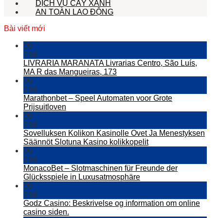
DỊCH VỤ CÂY XANH
AN TOÀN LAO ĐỘNG
Bài viết mới
06
Th8
LIVRARIA MARANATA Livrarias Centro, São Luís,
MA R das Mangueiras, 173
06
Th8
Marathonbet – Speel Automaten voor Grote
Prijsuitloven
06
Th8
Sovelluksen Kolikon Kasinolle Ovet Ja Menestyksen
Säännöt Slotuna Kasino kolikkopelit
06
Th8
MonacoBet – Slotmaschinen für Freunde der
Glücksspiele in Luxusatmosphäre
06
Th8
Godz Casino: Beskrivelse og information om online
casino siden.